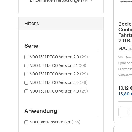
Einzelhandelsverpackungen
(144)
Filters
Bedie
Conti
Fahrt
2.0 B
Serie
VDO B
VDO 1381 DTCO Version 2.0
(29)
VDO -Num
Sprache d
VDO 1381 DTCO Version 2.1
(29)
Fahrtensc
VDO 1381 DTCO Version 2.2
(29)
Versionsv
VDO 1381 DTCO Version 3.0
(29)
19,12 
VDO 1381 DTCO Version 4.0
(29)
15,80 
Anwendung
VDO Fahrtenschreiber
(144)