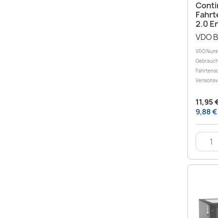
Conti
Fahrt
2.0 E
VDO B
VDO Numm
Gebrauch
Fahrtensc
Versionsv
11,95 
9,88 €