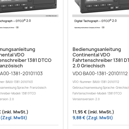
Vorschau
Vorschau


nungsanleitung
Bedienungsanleitung
nental VDO
Continental VDO
enschreiber 1381 DTCO
Fahrtenschreiber 1381 
ranzösisch
2.0 Griechisch
A00-1381-20101103
VDO BA00-1381-20101112
er: BA00-1381-20101103
VDO -Nummer: BA00-1381-20101112
sanweisung Sprache: Französisch
Gebrauchsanweisung Sprache: Griechisc
hreiber-Modell: 1381 DTCO
Fahrtenschreiber-Modell: 1381 DTCO
ersion: 2.0
Versionsversion: 2.0
€ (inkl. MwSt.)
11,95 € (inkl. MwSt.)
 (Zzgl. MwSt)
9,88 € (Zzgl. MwSt)