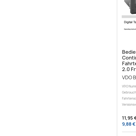
Bedie
Conti
Fahrt
2.0 F
VDO B
VDO Numm
Gebrauch
Fahrtensc
Versionsv
11,95 
9,88 €