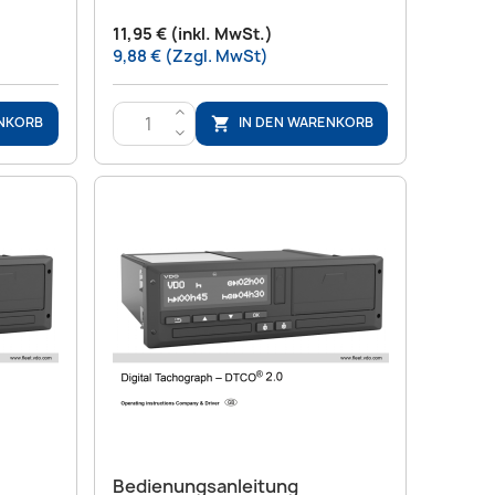
11,95 € (inkl. MwSt.)
9,88 € (Zzgl. MwSt)
>
ENKORB
IN DEN WARENKORB

<
Vorschau

Bedienungsanleitung