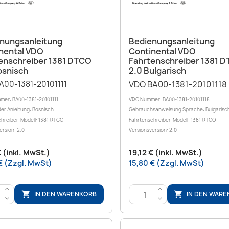
Vorschau
Vorschau


nungsanleitung
Bedienungsanleitung
nental VDO
Continental VDO
enschreiber 1381 DTCO
Fahrtenschreiber 1381 
osnisch
2.0 Bulgarisch
A00-1381-20101111
VDO BA00-1381-20101118
mer: BA00-1381-20101111
VDO Nummer: BA00-1381-20101118
er Anleitung: Bosnisch
Gebrauchsanweisung Sprache: Bulgarisc
hreiber-Modell: 1381 DTCO
Fahrtenschreiber-Modell: 1381 DTCO
ersion: 2.0
Versionsversion: 2.0
€ (inkl. MwSt.)
19,12 € (inkl. MwSt.)
€ (Zzgl. MwSt)
15,80 € (Zzgl. MwSt)
>
>
IN DEN WARENKORB
IN DEN WAR


<
<