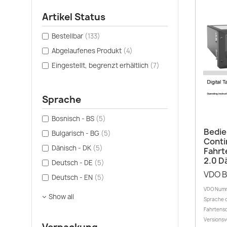
Artikel Status
Bestellbar
(133)
Abgelaufenes Produkt
(4)
Eingestellt, begrenzt erhältlich
(7)
Sprache
Bosnisch - BS
(5)
Bedie
Bulgarisch - BG
(5)
Conti
Dänisch - DK
(5)
Fahrt
2.0 D
Deutsch - DE
(5)
VDO B
Deutsch - EN
(5)
VDO Numm
Show all
Sprache d
Fahrtensc
Versionsv