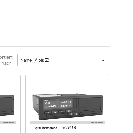
ortiert

Name (A bis Z)
nach: