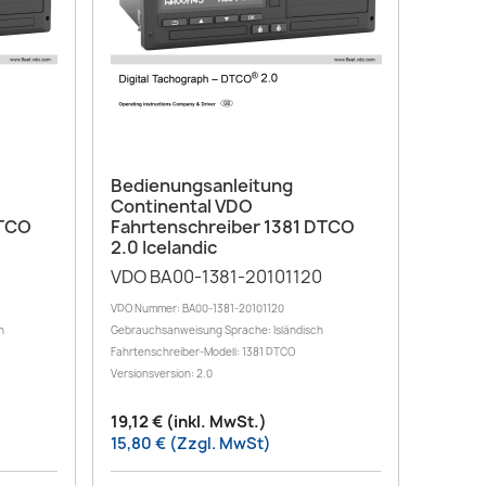
Vorschau

Bedienungsanleitung
Continental VDO
DTCO
Fahrtenschreiber 1381 DTCO
2.0 Icelandic
VDO BA00-1381-20101120
VDO Nummer: BA00-1381-20101120
h
Gebrauchsanweisung Sprache: Isländisch
Fahrtenschreiber-Modell: 1381 DTCO
Versionsversion: 2.0
19,12 € (inkl. MwSt.)
15,80 € (Zzgl. MwSt)