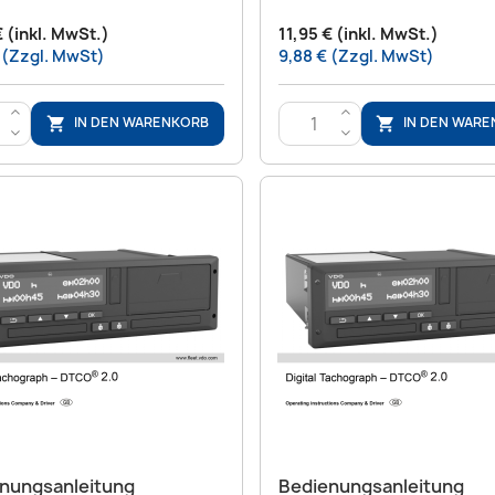
€ (inkl. MwSt.)
11,95 € (inkl. MwSt.)
 (Zzgl. MwSt)
9,88 € (Zzgl. MwSt)
>
>
IN DEN WARENKORB
IN DEN WAR


<
<
Vorschau
Vorschau


nungsanleitung
Bedienungsanleitung