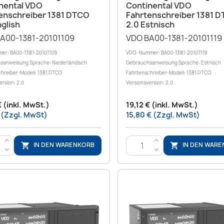
nental VDO
Continental VDO
enschreiber 1381 DTCO
Fahrtenschreiber 1381 
nglish
2.0 Estnisch
A00-1381-20101109
VDO BA00-1381-20101119
er: BA00-1381-20101109
VDO -Nummer: BA00-1381-20101119
sanweisung Sprache: Niederländisch
Gebrauchsanweisung Sprache: Estnisch
hreiber-Modell: 1381 DTCO
Fahrtenschreiber-Modell: 1381 DTCO
ersion: 2.0
Versionsversion: 2.0
€ (inkl. MwSt.)
19,12 € (inkl. MwSt.)
 (Zzgl. MwSt)
15,80 € (Zzgl. MwSt)
>
>
IN DEN WARENKORB
IN DEN WAR


<
<