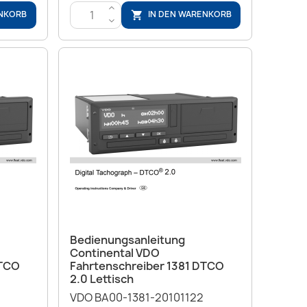
>
ENKORB
IN DEN WARENKORB

<
Vorschau

Bedienungsanleitung
Continental VDO
DTCO
Fahrtenschreiber 1381 DTCO
2.0 Lettisch
VDO BA00-1381-20101122