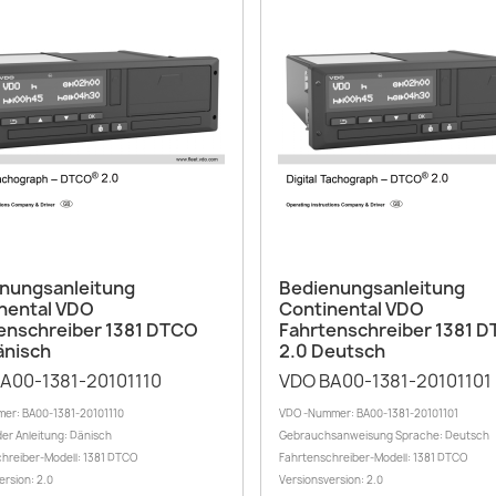
Vorschau
Vorschau


nungsanleitung
Bedienungsanleitung
nental VDO
Continental VDO
enschreiber 1381 DTCO
Fahrtenschreiber 1381 
änisch
2.0 Deutsch
A00-1381-20101110
VDO BA00-1381-20101101
er: BA00-1381-20101110
VDO -Nummer: BA00-1381-20101101
er Anleitung: Dänisch
Gebrauchsanweisung Sprache: Deutsch
hreiber-Modell: 1381 DTCO
Fahrtenschreiber-Modell: 1381 DTCO
ersion: 2.0
Versionsversion: 2.0