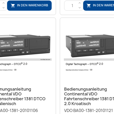
>
>
IN DEN WARENKORB
IN DEN WAR


<
<
Vorschau
Vorschau


nungsanleitung
Bedienungsanleitung
nental VDO
Continental VDO
enschreiber 1381 DTCO
Fahrtenschreiber 1381 
alienisch
2.0 Kroatisch
A00-1381-20101106
VDO BA00-1381-20101121