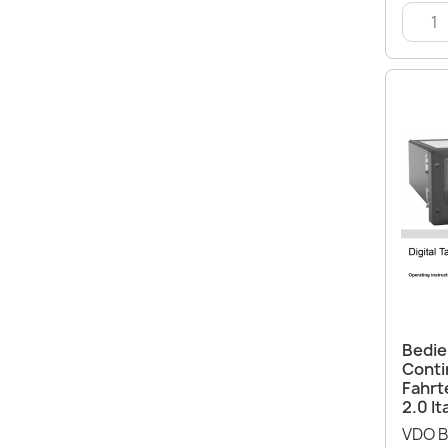
Bedie
Conti
Fahrt
2.0 It
VDO B