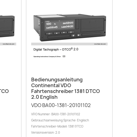
Vorschau

Bedienungsanleitung
Continental VDO
DTCO
Fahrtenschreiber 1381 DTCO
2.0 English
VDO BA00-1381-20101102
VDO Nummer: BA00-1381-20101102
Gebrauchsanweisung Sprache: Englisch
Fahrtenschreiber-Modell: 1381 DTCO
Versionsversion: 2.0