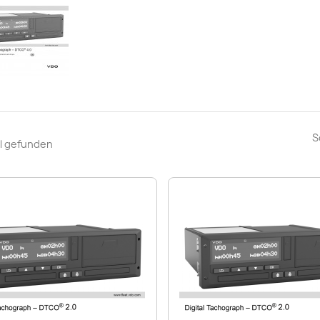
S
el gefunden