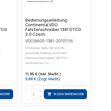
Vorschau

Bedienungsanleitung
Continental VDO
DTCO
Fahrtenschreiber 1381 DTCO
2.0 Czech
VDO BA00-1381-20101116
VDO Nummer: BA00-1381-20101116
h
Sprache der Anleitung: Tschechisch
Fahrtenschreiber-Modell: 1381 DTCO
Versionsversion: 2.0
11,95 € (inkl. MwSt.)
9,88 € (Zzgl. MwSt)
>
ENKORB
IN DEN WARENKORB

<