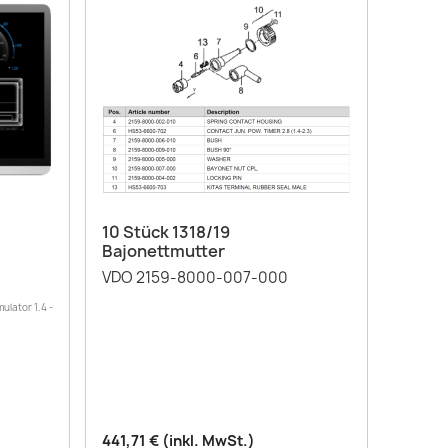
Vorschau

10 Stück 1318/19
Bajonettmutter
VDO 2159-8000-007-000
ulator 1.4 -
441,71 € (inkl. MwSt.)