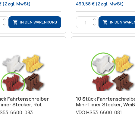
€ (Zzgl. MwSt)
499,58 € (Zzgl. MwSt)
>
>
IN DEN WARENKORB
IN DEN WAR


<
<
Vorschau
Vorschau


ück Fahrtenschreiber
10 Stück Fahrtenschreib
Timer Stecker, Rot
Mini-Timer Stecker, Weiß
S53-6600-083
VDO HS53-6600-081