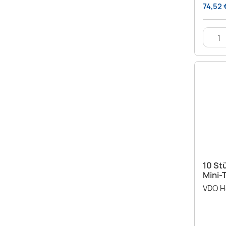
74,52 
10 St
Mini-
VDO H