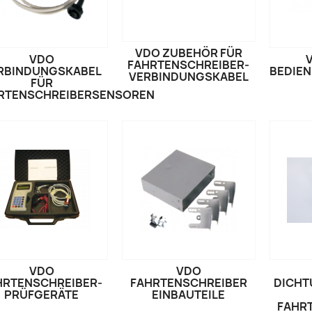
VDO ZUBEHÖR FÜR
VDO
FAHRTENSCHREIBER-
RBINDUNGSKABEL
BEDIE
VERBINDUNGSKABEL
FÜR
RTENSCHREIBERSENSOREN
VDO
VDO
HRTENSCHREIBER-
FAHRTENSCHREIBER
DICHT
PRÜFGERÄTE
EINBAUTEILE
FAHR