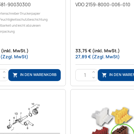
381-90030300
VDO 2159-8000-006-010
rtenschreiber Druckerpapier
 Feuchtigkeitsschutzbeschichtung
tbarkeit und leicht abzulesen
Verpackung
€ (inkl. MwSt.)
33,75 € (inkl. MwSt.)
 (Zzgl. MwSt)
27,89 € (Zzgl. MwSt)
>
>
IN DEN WARENKORB
IN DEN WAR


<
<