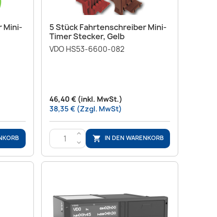
Vorschau

 Mini-
5 Stück Fahrtenschreiber Mini-
Timer Stecker, Gelb
VDO HS53-6600-082
46,40 € (inkl. MwSt.)
38,35 € (Zzgl. MwSt)
>
ENKORB
IN DEN WARENKORB

<