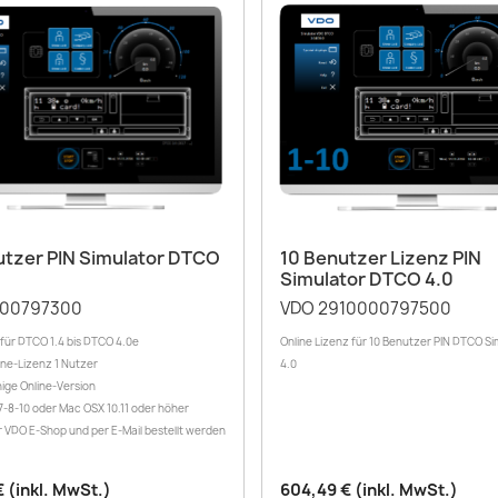
Vorschau
Vorschau


utzer PIN Simulator DTCO
10 Benutzer Lizenz PIN
Simulator DTCO 4.0
00797300
VDO 2910000797500
 für DTCO 1.4 bis DTCO 4.0e
Online Lizenz für 10 Benutzer PIN DTCO Sim
ine-Lizenz 1 Nutzer
4.0
ige Online-Version
-8-10 oder Mac OSX 10.11 oder höher
 VDO E-Shop und per E-Mail bestellt werden
€ (inkl. MwSt.)
604,49 € (inkl. MwSt.)