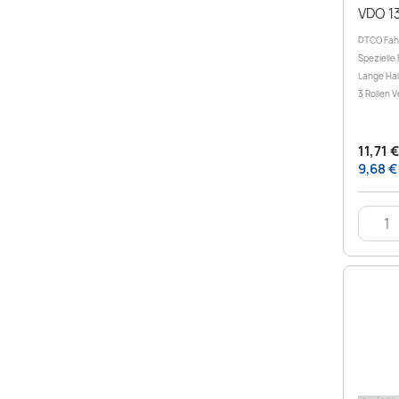
VDO 1
DTCO Fah
Spezielle
Lange Hal
3 Rollen 
11,71 
9,68 €