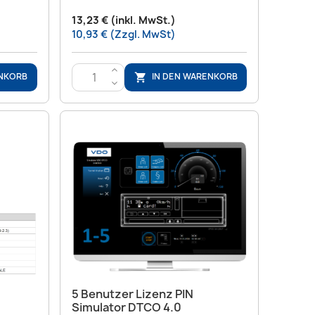
13,23 € (inkl. MwSt.)
10,93 € (Zzgl. MwSt)
>
ENKORB
IN DEN WARENKORB

<
Vorschau

5 Benutzer Lizenz PIN
Simulator DTCO 4.0