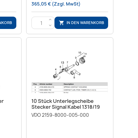
365,05 € (Zzgl. MwSt)
>
ENKORB
IN DEN WARENKORB

<
Vorschau

er
10 Stück Unterlegscheibe
Stecker Signal Kabel 1318/19
VDO 2159-8000-005-000