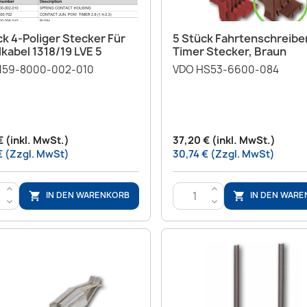
Vorschau
Vorschau


ck 4-Poliger Stecker Für
5 Stück Fahrtenschreiber
lkabel 1318/19 LVE 5
Timer Stecker, Braun
159-8000-002-010
VDO HS53-6600-084
€ (inkl. MwSt.)
37,20 € (inkl. MwSt.)
€ (Zzgl. MwSt)
30,74 € (Zzgl. MwSt)
>
>
IN DEN WARENKORB
IN DEN WAR


<
<