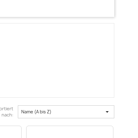
ortiert

Name (A bis Z)
nach: