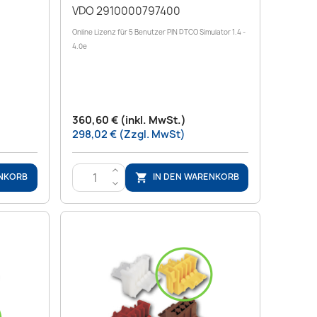
VDO 2910000797400
Online Lizenz für 5 Benutzer PIN DTCO Simulator 1.4 -
4.0e
360,60 € (inkl. MwSt.)
298,02 € (Zzgl. MwSt)
>
ENKORB
IN DEN WARENKORB

<