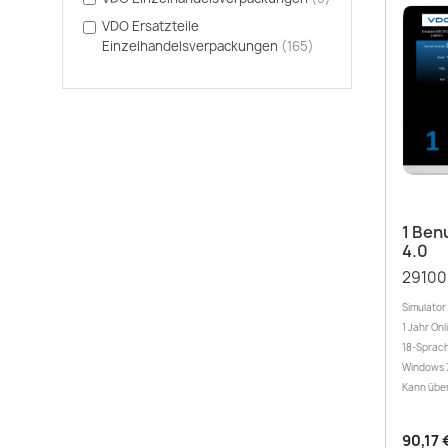
VDO Ersatzteile
Einzelhandelsverpackungen
(165)
1 Ben
4.0
29100
Simulator
1 Jahr Onl
18-Sprach
Windows 7
Kann über
90,17 