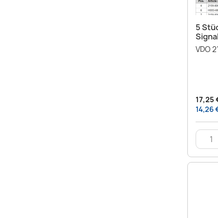
5 Stü
Signa
VDO 2
17,25 
14,26 