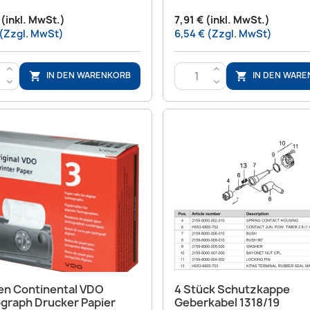
 (inkl. MwSt.)
7,91 € (inkl. MwSt.)
 (Zzgl. MwSt)
6,54 € (Zzgl. MwSt)
>
>
IN DEN WARENKORB
IN DEN WAR


<
<
Vorschau
Vorschau


len Continental VDO
4 Stück Schutzkappe
graph Drucker Papier
Geberkabel 1318/19