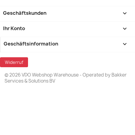
Geschäftskunden

Ihr Konto

Geschäftsinformation
keyboard_arrow_down
Widerruf
© 2026 VDO Webshop Warehouse - Operated by Bakker
Services & Solutions BV