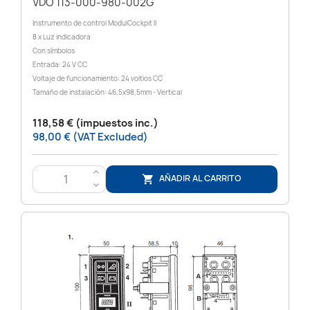
VDO 113-000-980-002G
Instrumento de control ModulCockpit II
8 x Luz indicadora
Con símbolos
Entrada: 24 V CC
Voltaje de funcionamiento: 24 voltios CC
Tamaño de instalación: 46,5x98,5mm - Vertical
118,58 € (impuestos inc.)
98,00 € (VAT Excluded)
>
AÑADIR AL CARRITO

<