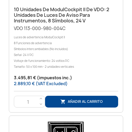
10 Unidades De ModulCockpit II De VDO: 2
Unidades De Luces De Aviso Para
Instrumentos, 8 Símbolos, 24 V
VDO 113-000-980-004C
Luces de advertencia ModulCockpit II
8 Funciones de advertencia
Símbolos intercambiables (No incluidos)
Señal: 24 V DC
Voltaje de funcionamiento: 24 voltios DC
Tamaño: 50 x 100 mm - 2 unidades verticales
3.495,81 € (impuestos inc.)
2.889,10 € (VAT Excluded)
>
AÑADIR AL CARRITO

<