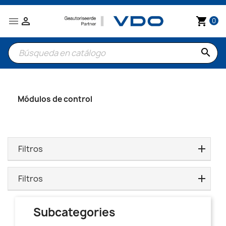


shopping_cart
0
search
Módulos de control
Filtros
Filtros
Subcategories