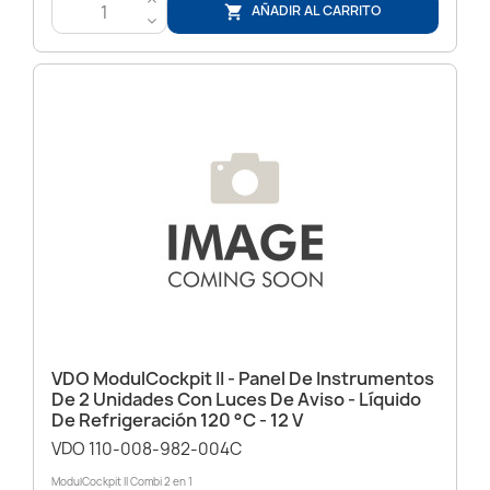
>
AÑADIR AL CARRITO

<
VDO ModulCockpit II - Panel De Instrumentos
De 2 Unidades Con Luces De Aviso - Líquido
De Refrigeración 120 °C - 12 V
VDO 110-008-982-004C
ModulCockpit II Combi 2 en 1