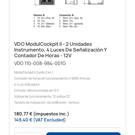
VDO ModulCockpit II - 2 Unidades
Instrumento, 4 Luces De Señalización Y
Contador De Horas - 12V
VDO 110-008-984-001G
ModulCockpit II Combi 2 en 1
Contador de horas de funcionamiento 0-9999.9 horas
4 x Luz indicadora
Entrada: Más encendido de 12 V
Voltaje de funcionamiento: 12 voltios CC
Tamaño de instalación: 46,5x98,5mm - Vertical
180,77 € (impuestos inc.)
149,40 € (VAT Excluded)