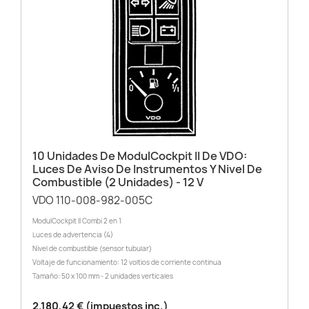
10 Unidades De ModulCockpit II De VDO:
Luces De Aviso De Instrumentos Y Nivel De
Combustible (2 Unidades) - 12 V
VDO 110-008-982-005C
ModulCockpit II Combi 2 en 1
Luces de advertencia (4)
Nivel de combustible (sensor tubular)
Voltaje de funcionamiento: 12 voltios de corriente continua
Tamaño: 50 x 100 mm - 2 unidades verticales
2.180,42 € (impuestos inc.)