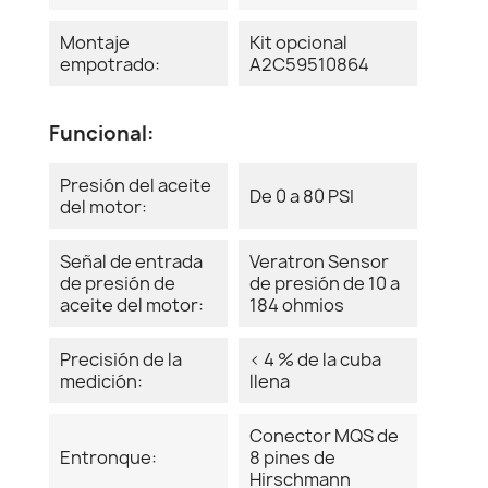
Montaje
Kit opcional
empotrado:
A2C59510864
Funcional:
Presión del aceite
De 0 a 80 PSI
del motor:
Señal de entrada
Veratron Sensor
de presión de
de presión de 10 a
aceite del motor:
184 ohmios
Precisión de la
< 4 % de la cuba
medición:
llena
Conector MQS de
Entronque:
8 pines de
Hirschmann