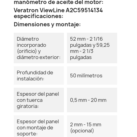
manómetro de aceite del motor:
Veratron ViewLine A2C59514134
especificaciones:
Dimensiones y montaje:
Diámetro
52 mm - 2 1/16
incorporado
pulgadas y 59,25
(orificio) y
mm - 2 1/3
diámetro exterior:
pulgadas
Profundidad de
50 milímetros
instalación:
Espesor del panel
con tuerca
0,5 mm - 20 mm
giratoria:
Espesor del panel
2 mm - 15 mm
con montaje de
(opcional)
soporte: