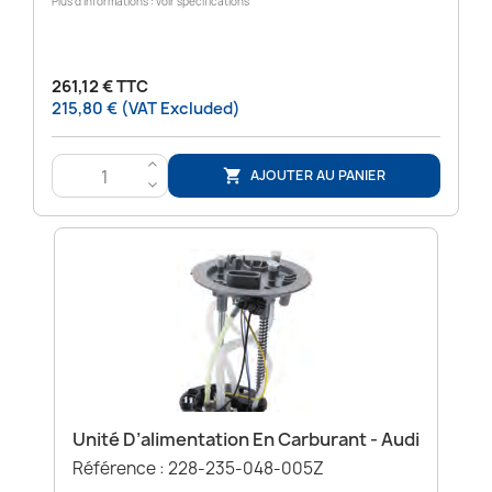
Plus d’informations : voir spécifications
261,12 € TTC
215,80 € (VAT Excluded)
>
AJOUTER AU PANIER

<
Unité D’alimentation En Carburant - Audi
Référence : 228-235-048-005Z