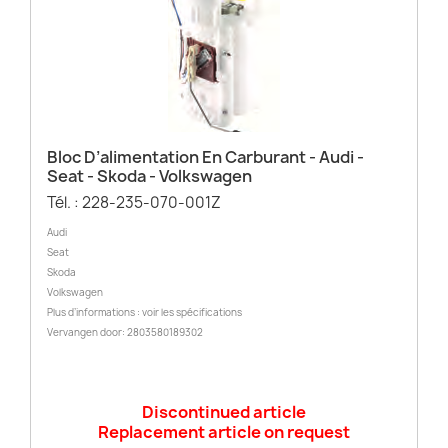
Bloc D’alimentation En Carburant - Audi -
Seat - Skoda - Volkswagen
Tél. : 228-235-070-001Z
Audi
Seat
Skoda
Volkswagen
Plus d’informations : voir les spécifications
Vervangen door: 2803580189302
Discontinued article
Replacement article on request