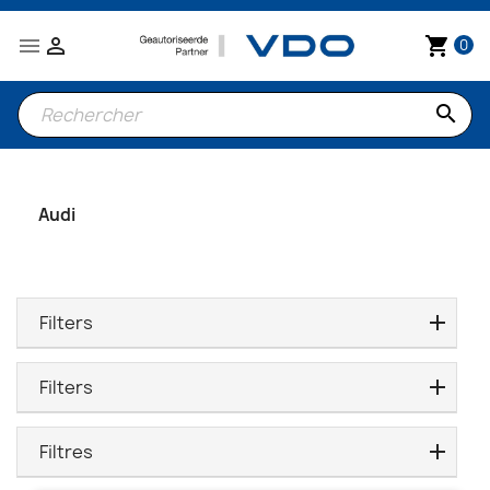


shopping_cart
0
search
Audi
Filters
Filters
Filtres