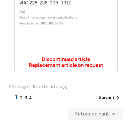
VDO 228-228-006-001Z
Audi
Plus d’informations : voir les spécifications
Remplacé par : 2803580204302
Discontinued article
Replacement article on request
Affichage 1-16 de 53 article(s)
1

Suivant
2
3
4
Retour en haut
