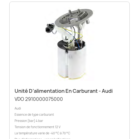
Unité D’alimentation En Carburant - Audi
VDO 2910000075000
Audi
Essence de type carburant
Pression [bar] 4 bar
Tension de fonctionnement 12 V
La température varie de -40 °C à 70 °C