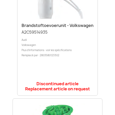
Brandstoftoevoerunit - Volkswagen
A2C59514935
Audi
Volkswagen
Plus d’informations : voir les spécifications
Remplacé par : 2803580123302
Discontinued article
Replacement article on request