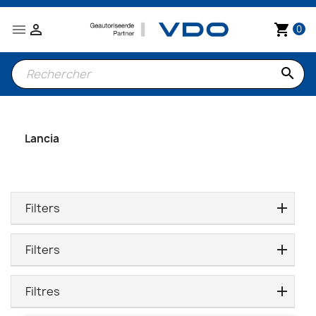


shopping_cart
0
search
Lancia
Filters
Filters
Filtres