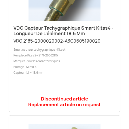
VDO Capteur Tachygraphique Smart Kitas4 -
Longueur De L’élément 18,6 Mm
VDO 2185-2000020002-A3C0605190020
Smart capteur tachygraphique : Kitas4
Remplace Kitas 2+ 2171-20002115
Marques : Voir les caractéristiques
Filetage : M18x1.5
Capteur (L) = 18,6 mm
Discontinued article
Replacement article on request