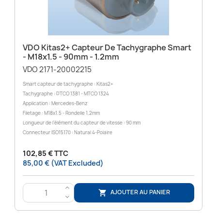
VDO Kitas2+ Capteur De Tachygraphe Smart
- M18x1.5 - 90mm - 1.2mm
VDO 2171-20002215
Smart capteur de tachygraphe : Kitas2+
Tachygraphe : DTCO 1381 - MTCO 1324
Application : Mercedes-Benz
Filetage : M18x1.5 - Rondelle 1,2mm
Longueur de l’élément du capteur de vitesse : 90 mm
Connecteur ISO15170 : Natural 4-Polaire
102,85 € TTC
85,00 € (VAT Excluded)
>
AJOUTER AU PANIER

<