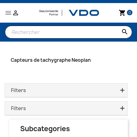


shopping_cart
0
search
Capteurs de tachygraphe Neoplan
Filters
Filters
Subcategories