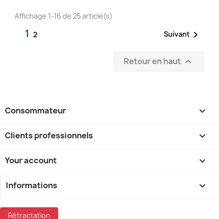
Affichage 1-16 de 25 article(s)
1

Suivant
2
Retour en haut

Consommateur

Clients professionnels

Your account

Informations
keyboard_arrow_down
Rétractation