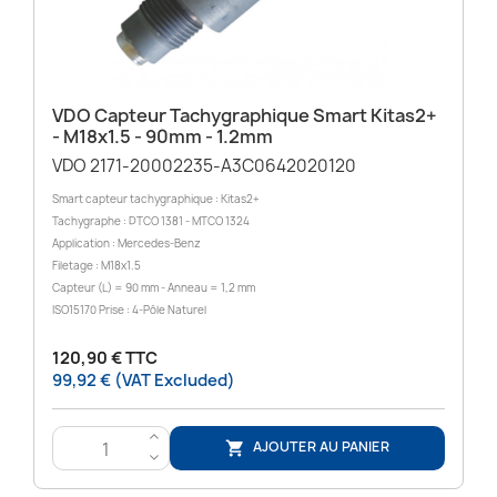
VDO Capteur Tachygraphique Smart Kitas2+
- M18x1.5 - 90mm - 1.2mm
VDO 2171-20002235-A3C0642020120
Smart capteur tachygraphique : Kitas2+
Tachygraphe : DTCO 1381 - MTCO 1324
Application : Mercedes-Benz
Filetage : M18x1.5
Capteur (L) = 90 mm - Anneau = 1,2 mm
ISO15170 Prise : 4-Pôle Naturel
120,90 € TTC
99,92 € (VAT Excluded)
>
AJOUTER AU PANIER

<