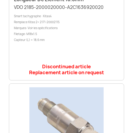
VDO 2185-2000020000-A2C1636920020
Smart tachygraphe : Kitas4
Remplace Kitas 2+ 2171-20002115
Marques: Voir les spécifications
Filetage: M18x1.5
Capteur (L) = 18,6 mm
Discontinued article
Replacement article on request