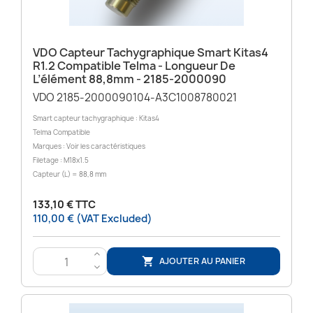
VDO Capteur Tachygraphique Smart Kitas4
R1.2 Compatible Telma - Longueur De
L’élément 88,8mm - 2185-2000090
VDO 2185-2000090104-A3C1008780021
Smart capteur tachygraphique : Kitas4
Telma Compatible
Marques : Voir les caractéristiques
Filetage : M18x1.5
Capteur (L) = 88,8 mm
133,10 € TTC
110,00 € (VAT Excluded)
>
AJOUTER AU PANIER

<