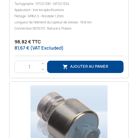
Tachygraphe : DTCO 1381 - MTCO 1324
Application : Voir les spécifications
Filetage : M18x1.5 - Rondelle 1,2mm
Longueur de l’élément du capteur de vitesse : 19,8 mm
Connecteur ISO15170 : Natural 4-Polaire
98,82 € TTC
81,67 € (VAT Excluded)
>
AJOUTER AU PANIER

<