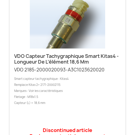
VDO Capteur Tachygraphique Smart Kitas4 -
Longueur De L’élément 18,6 Mm
VDO 2185-2000020093-A3C1023620020
Smart capteur tachygraphique : Kitas4
Remplace Kitas 2+ 2171-20002115
Marques : Voir les caractéristiques
Filetage : M18x1.5
Capteur (L) = 18,6 mm
Discontinued article