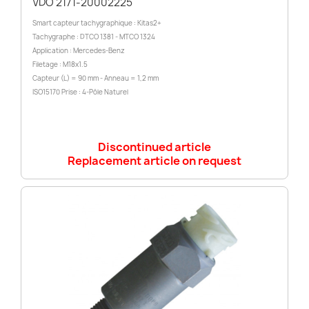
VDO 2171-20002225
Smart capteur tachygraphique : Kitas2+
Tachygraphe : DTCO 1381 - MTCO 1324
Application : Mercedes-Benz
Filetage : M18x1.5
Capteur (L) = 90 mm - Anneau = 1,2 mm
ISO15170 Prise : 4-Pôle Naturel
Discontinued article
Replacement article on request