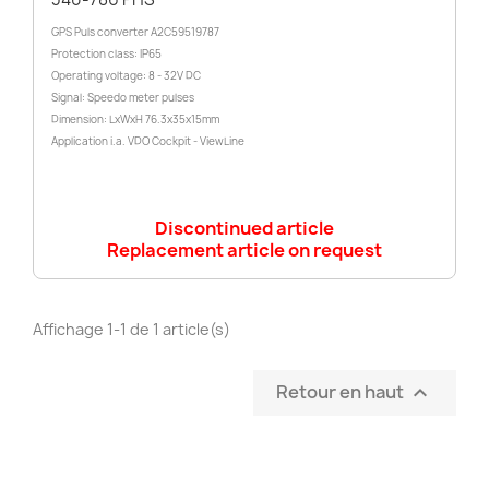
GPS Puls converter A2C59519787
Protection class: IP65
Operating voltage: 8 - 32V DC
Signal: Speedo meter pulses
Dimension: LxWxH 76.3x35x15mm
Application i.a. VDO Cockpit - ViewLine
Discontinued article
Replacement article on request
Affichage 1-1 de 1 article(s)
Retour en haut
