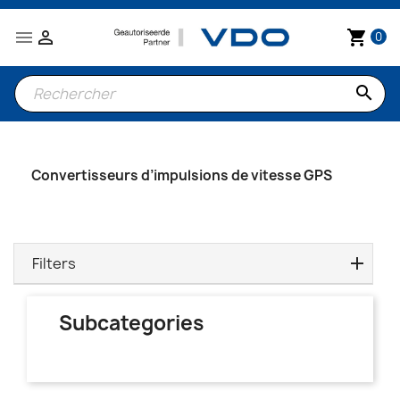


shopping_cart
0
search
Convertisseurs d’impulsions de vitesse GPS
Filters
Subcategories