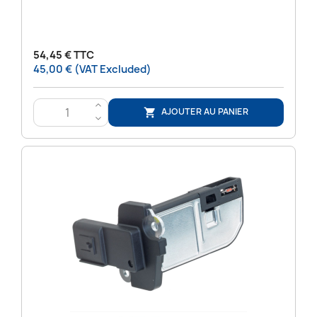
54,45 € TTC
45,00 € (VAT Excluded)
>
AJOUTER AU PANIER

<