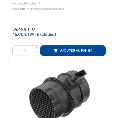
Nombre de broches : 4
Plus d'informations : voir les spécifications
54,45 € TTC
45,00 € (VAT Excluded)
>
AJOUTER AU PANIER

<