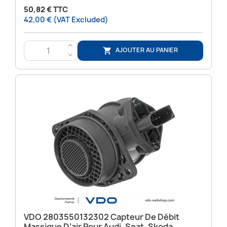
50,82 € TTC
42,00 € (VAT Excluded)
>
AJOUTER AU PANIER

<
VDO 2803550132302 Capteur De Débit
Massique D’air Pour Audi, Seat, Skoda