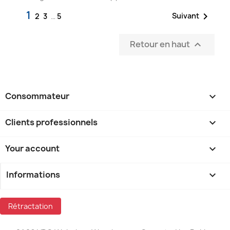
1

Suivant
2
3
…
5
Retour en haut

Consommateur

Clients professionnels

Your account

Informations
keyboard_arrow_down
Rétractation