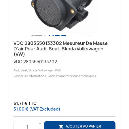
VDO 2803550133302 Mesureur De Masse
D’air Pour Audi, Seat, Skoda Volkswagen
(VW)
VDO 2803550133302
Audi, Seat, Skoda, Volkswagen (VW)
Pour plus d'informations : voir les caractéristiques techniques
61,71 € TTC
51,00 € (VAT Excluded)
>
AJOUTER AU PANIER
