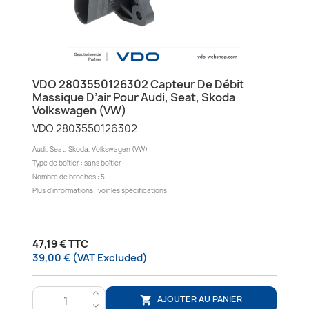
VDO 2803550126302 Capteur De Débit
Massique D’air Pour Audi, Seat, Skoda
Volkswagen (VW)
VDO 2803550126302
Audi, Seat, Skoda, Volkswagen (VW)
Type de boîtier : sans boîtier
Nombre de broches : 5
Plus d'informations : voir les spécifications
47,19 € TTC
39,00 € (VAT Excluded)
>
AJOUTER AU PANIER

<