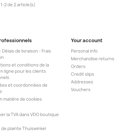
1-2 de 2 article(s)
professionnels
Your account
 Délais de livraison - Frais
Personal info
on
Merchandise returns
ions et conditions de la
Orders
n ligne pour les clients
Credit slips
nnels
Addresses
es et coordonnées de
Vouchers
e
en matière de cookies
yer la TVA dans VDO boutique
de plainte Thuiswinkel