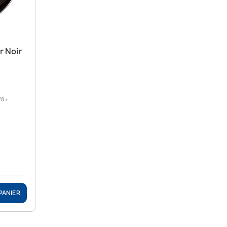
r Noir
/8 »
PANIER