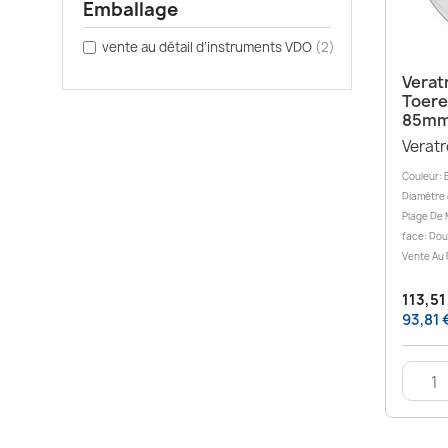
Emballage
vente au détail d’instruments VDO
(2)
Verat
Toere
85m
Verat
Couleur: 
Diamètre 
Plage De 
face: Dou
Vente Au 
113,51
93,81 