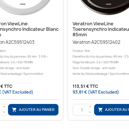
Aperçu rapide
Aperçu rapide


ron ViewLine
Veratron ViewLine
nsynchro Indicateur Blanc
Toerensynchro Indicateu
m
85mm
ron A2C59512403
Veratron A2C59512402
Blanc
Couleur: Noir
du trou du panneau: 85 mm - 3 3/8 »
Diamètre du trou du panneau: 85 mm - 3 3
Mesure: 0 à ± 500 TR/MIN
Plage De Mesure: 0 à ± 500 TR/MIN
ble vitrage - anti-buée
face: Double vitrage - anti-buée
Détail emballage 1 Synchromètre
Vente Au Détail emballage 1 Synchromètre
 € TTC
113,51 € TTC
€ (VAT Excluded)
93,81 € (VAT Excluded)
>
>
AJOUTER AU PANIER
AJOUTER AU 


<
<