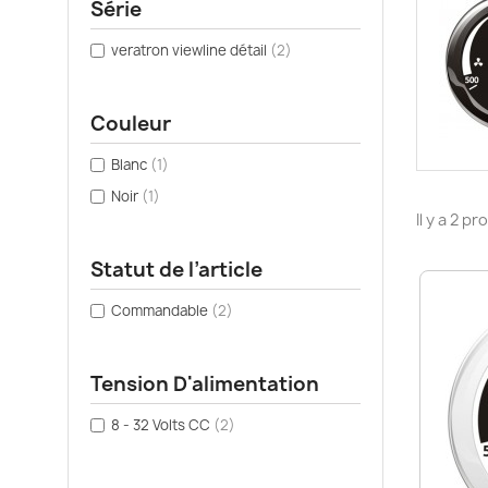
Série
veratron viewline détail
(2)
Couleur
Blanc
(1)
Noir
(1)
Il y a 2 pr
Statut de l’article
Commandable
(2)
Tension D'alimentation
8 - 32 Volts CC
(2)