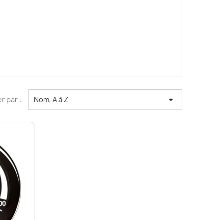

er par :
Nom, A à Z