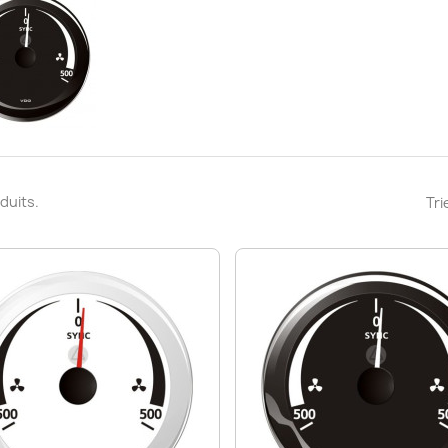
oduits.
Tri