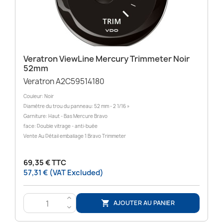
Veratron ViewLine Mercury Trimmeter Noir
52mm
Veratron A2C59514180
Couleur: Noir
Diamètre du trou du panneau: 52 mm - 2 1/16 »
Garniture: Haut - Bas Mercure Bravo
face: Double vitrage - anti-buée
Vente Au Détail emballage 1 Bravo Trimmeter
69,35 € TTC
57,31 € (VAT Excluded)
>
AJOUTER AU PANIER

<