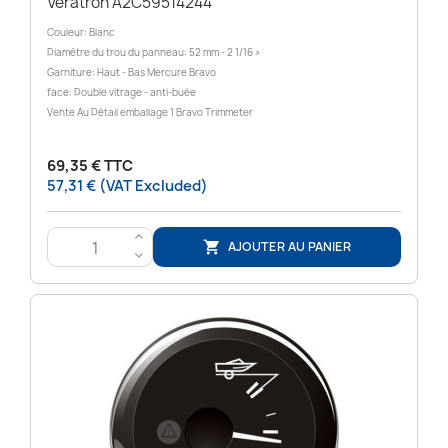
Veratron A2C59514244
Couleur: Blanc
Diamètre du trou du panneau: 52 mm - 2 1/16 »
Garniture: Haut - Bas Mercure Bravo
face: Double vitrage - anti-buée
Vente Au Détail emballage 1 Bravo Trimmeter
69,35 € TTC
57,31 € (VAT Excluded)
>
AJOUTER AU PANIER

<