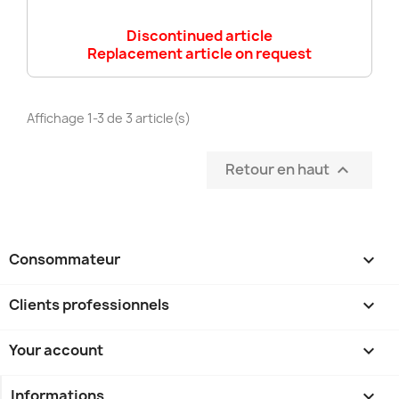
Discontinued article
Replacement article on request
Affichage 1-3 de 3 article(s)
Retour en haut

Consommateur

Clients professionnels

Your account

Informations
keyboard_arrow_down