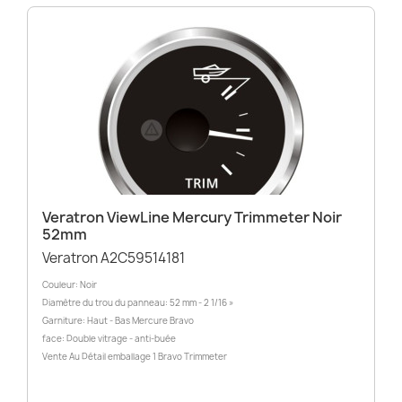
Veratron ViewLine Mercury Trimmeter Noir
52mm
Veratron A2C59514181
Couleur: Noir
Diamètre du trou du panneau: 52 mm - 2 1/16 »
Garniture: Haut - Bas Mercure Bravo
face: Double vitrage - anti-buée
Vente Au Détail emballage 1 Bravo Trimmeter