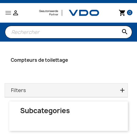


shopping_cart
0
search
Compteurs de toilettage
Filters
Subcategories