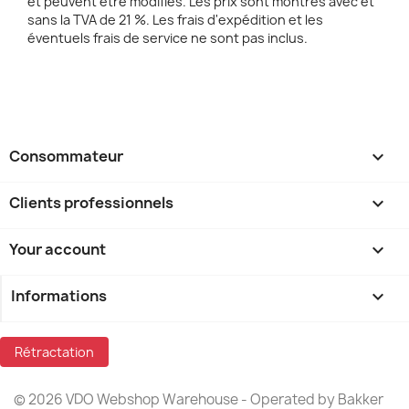
et peuvent être modifiés. Les prix sont montrés avec et
sans la TVA de 21 %. Les frais d'expédition et les
éventuels frais de service ne sont pas inclus.
Consommateur

Clients professionnels

Your account

Informations
keyboard_arrow_down
Rétractation
© 2026 VDO Webshop Warehouse - Operated by Bakker