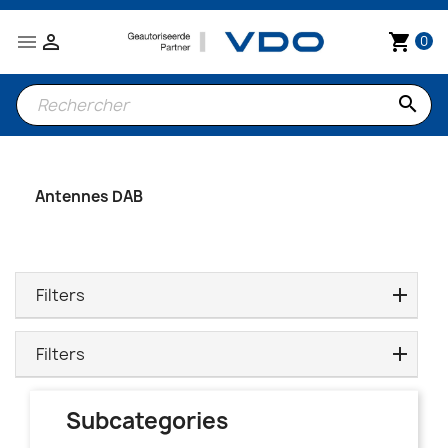


shopping_cart
0
search
Antennes DAB
Filters
Filters
Subcategories