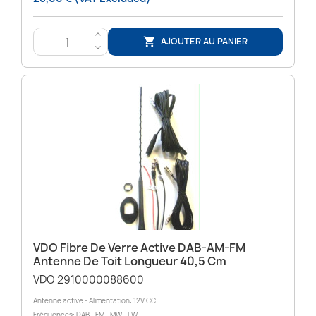
>
AJOUTER AU PANIER

<
VDO Fibre De Verre Active DAB-AM-FM
Antenne De Toit Longueur 40,5 Cm
VDO 2910000088600
Antenne active - Alimentation: 12V CC
Fréquences: DAB - FM - MW - LW