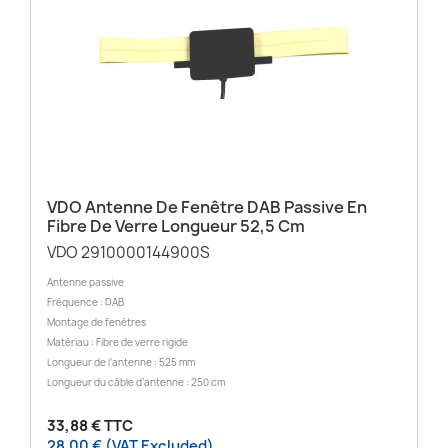
VDO Antenne De Fenêtre DAB Passive En
Fibre De Verre Longueur 52,5 Cm
VDO 2910000144900S
Antenne passive
Fréquence : DAB
Montage de fenêtres
Matériau : Fibre de verre rigide
Longueur de l’antenne : 525 mm
Longueur du câble d’antenne : 250 cm
33,88 € TTC
28,00 € (VAT Excluded)