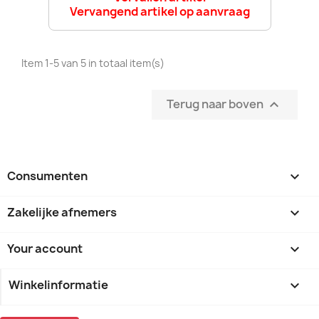
Vervangend artikel op aanvraag
Item 1-5 van 5 in totaal item(s)
Terug naar boven

Consumenten

Zakelijke afnemers

Your account

Winkelinformatie
keyboard_arrow_down