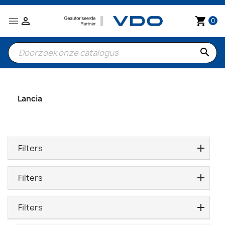


shopping_cart
0
search
Lancia
Filters
Filters
Filters