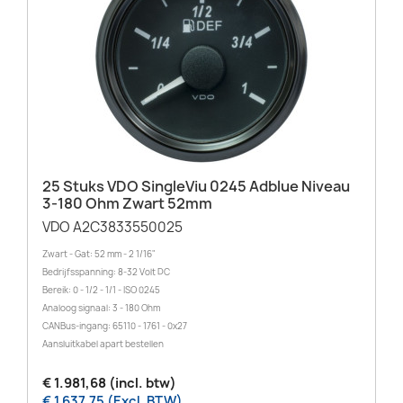
25 Stuks VDO SingleViu 0245 Adblue Niveau
3-180 Ohm Zwart 52mm
VDO A2C3833550025
Zwart - Gat: 52 mm - 2 1/16"
Bedrijfsspanning: 8-32 Volt DC
Bereik: 0 - 1/2 - 1/1 - ISO 0245
Analoog signaal: 3 - 180 Ohm
CANBus-ingang: 65110 - 1761 - 0x27
Aansluitkabel apart bestellen
€ 1.981,68 (incl. btw)
€ 1.637,75 (Excl. BTW)