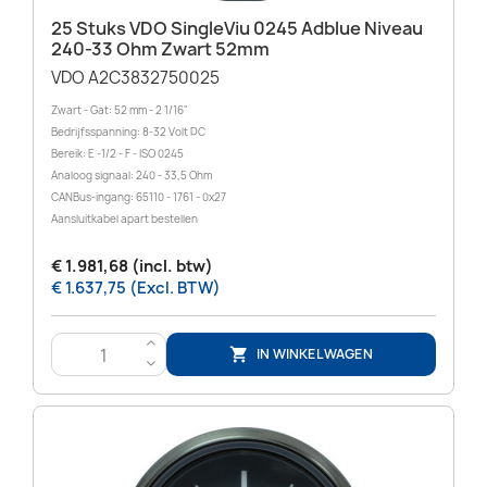
25 Stuks VDO SingleViu 0245 Adblue Niveau
240-33 Ohm Zwart 52mm
VDO A2C3832750025
Zwart - Gat: 52 mm - 2 1/16"
Bedrijfsspanning: 8-32 Volt DC
Bereik: E -1/2 - F - ISO 0245
Analoog signaal: 240 - 33,5 Ohm
CANBus-ingang: 65110 - 1761 - 0x27
Aansluitkabel apart bestellen
€ 1.981,68 (incl. btw)
€ 1.637,75 (Excl. BTW)
>
IN WINKELWAGEN

<