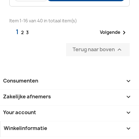
Item 1-16 van 40 in totaal item(s)
1

Volgende
2
3
Terug naar boven

Consumenten

Zakelijke afnemers

Your account

Winkelinformatie
keyboard_arrow_down