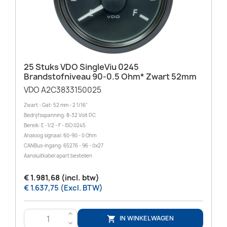
25 Stuks VDO SingleViu 0245
Brandstofniveau 90-0.5 Ohm* Zwart 52mm
VDO A2C3833150025
Zwart - Gat: 52 mm - 2 1/16"
Bedrijfsspanning: 8-32 Volt DC
Bereik: E -1/2 - F - ISO 0245
Analoog signaal: 60-90 - 0 Ohm
CANBus-ingang: 65276 - 96 - 0x27
Aansluitkabel apart bestellen
€ 1.981,68 (incl. btw)
€ 1.637,75 (Excl. BTW)
>
IN WINKELWAGEN

<