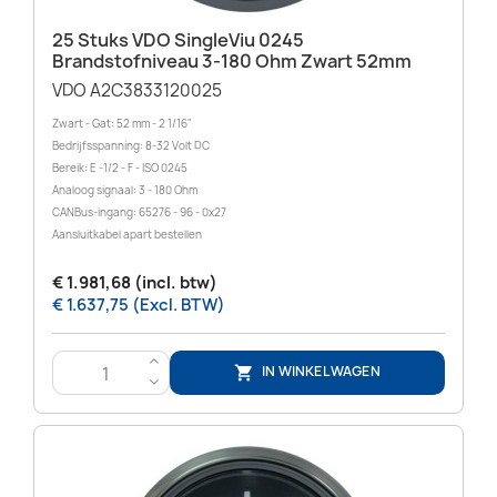
25 Stuks VDO SingleViu 0245
Brandstofniveau 3-180 Ohm Zwart 52mm
VDO A2C3833120025
Zwart - Gat: 52 mm - 2 1/16"
Bedrijfsspanning: 8-32 Volt DC
Bereik: E -1/2 - F - ISO 0245
Analoog signaal: 3 - 180 Ohm
CANBus-ingang: 65276 - 96 - 0x27
Aansluitkabel apart bestellen
€ 1.981,68 (incl. btw)
€ 1.637,75 (Excl. BTW)
>
IN WINKELWAGEN

<