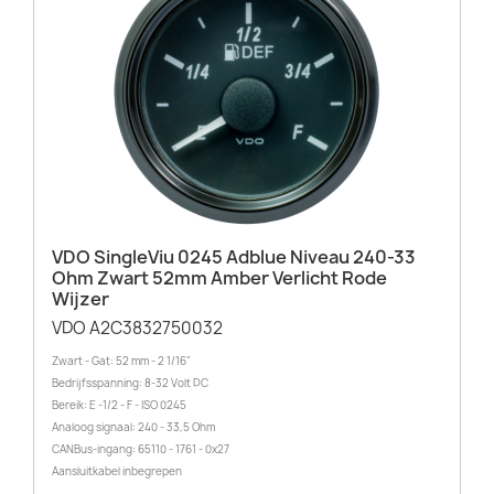
VDO SingleViu 0245 Adblue Niveau 240-33
Ohm Zwart 52mm Amber Verlicht Rode
Wijzer
VDO A2C3832750032
Zwart - Gat: 52 mm - 2 1/16"
Bedrijfsspanning: 8-32 Volt DC
Bereik: E -1/2 - F - ISO 0245
Analoog signaal: 240 - 33,5 Ohm
CANBus-ingang: 65110 - 1761 - 0x27
Aansluitkabel inbegrepen