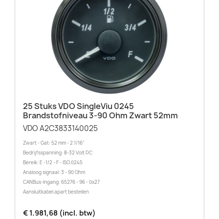
25 Stuks VDO SingleViu 0245
Brandstofniveau 3-90 Ohm Zwart 52mm
VDO A2C3833140025
Zwart - Gat: 52 mm - 2 1/16"
Bedrijfsspanning: 8-32 Volt DC
Bereik: E -1/2 - F - ISO 0245
Analoog signaal: 3 - 90 Ohm
CANBus-ingang: 65276 - 96 - 0x27
Aansluitkabel apart bestellen
€ 1.981,68 (incl. btw)