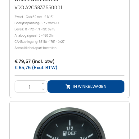
VDO A2C3833550001
Zwart - Gat: 52 mm - 2 1/16"
Bedrijfsspanning: 8-32 Volt DC
Bereik: 0 - 1/2 - 1/1 - ISO 0245
Analoog signaal: 3 - 180 Ohm
CANBus-ingang: 65110 - 1761 - 0x27
Aansluitkabel apart bestellen
€ 79,57 (incl. btw)
€ 65,76 (Excl. BTW)
>
IN WINKELWAGEN

<