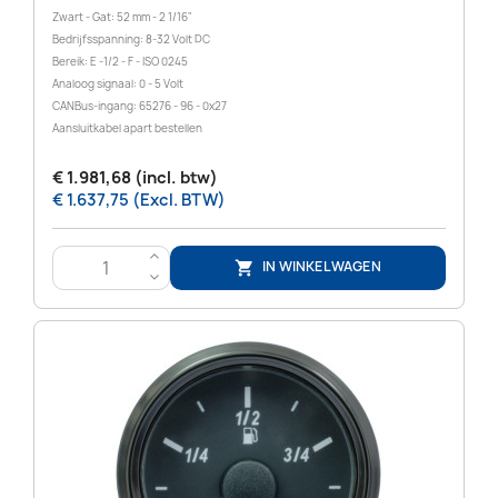
Zwart - Gat: 52 mm - 2 1/16"
Bedrijfsspanning: 8-32 Volt DC
Bereik: E -1/2 - F - ISO 0245
Analoog signaal: 0 - 5 Volt
CANBus-ingang: 65276 - 96 - 0x27
Aansluitkabel apart bestellen
€ 1.981,68 (incl. btw)
€ 1.637,75 (Excl. BTW)
>
IN WINKELWAGEN

<