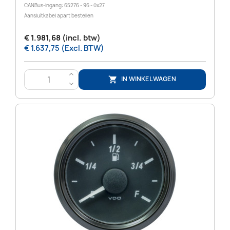
CANBus-ingang: 65276 - 96 - 0x27
Aansluitkabel apart bestellen
€ 1.981,68 (incl. btw)
€ 1.637,75 (Excl. BTW)
>
IN WINKELWAGEN

<