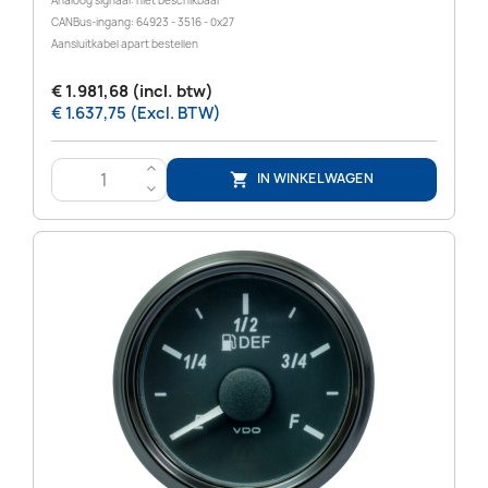
Analoog signaal: niet beschikbaar
CANBus-ingang: 64923 - 3516 - 0x27
Aansluitkabel apart bestellen
€ 1.981,68 (incl. btw)
€ 1.637,75 (Excl. BTW)
>
IN WINKELWAGEN

<