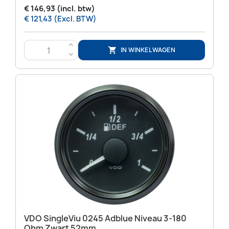
€ 146,93 (incl. btw)
€ 121,43 (Excl. BTW)
>
IN WINKELWAGEN

<
VDO SingleViu 0245 Adblue Niveau 3-180
Ohm Zwart 52mm