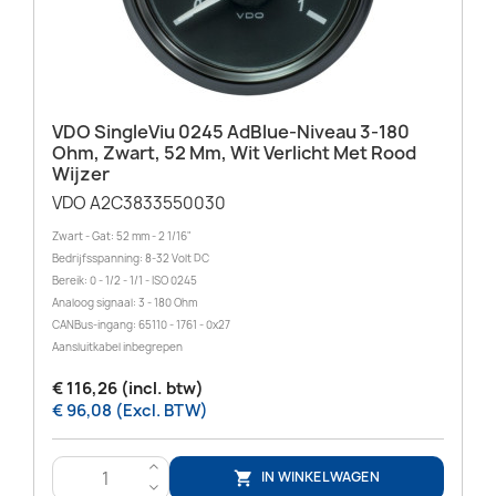
VDO SingleViu 0245 AdBlue-Niveau 3-180
Ohm, Zwart, 52 Mm, Wit Verlicht Met Rood
Wijzer
VDO A2C3833550030
Zwart - Gat: 52 mm - 2 1/16"
Bedrijfsspanning: 8-32 Volt DC
Bereik: 0 - 1/2 - 1/1 - ISO 0245
Analoog signaal: 3 - 180 Ohm
CANBus-ingang: 65110 - 1761 - 0x27
Aansluitkabel inbegrepen
€ 116,26 (incl. btw)
€ 96,08 (Excl. BTW)
>
IN WINKELWAGEN

<