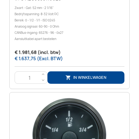
Zwart - Gat: 52 mm - 2 1/16"
Bedrijfsspanning: 8-32 Volt DC
Bereik: 0 - 1/2 - 1/1 - ISO 0245
Analoog signaal: 60-90 - 0 Ohm
CANBus-ingang: 65276 - 96 - 0x27
Aansluitkabel apart bestellen
€ 1.981,68 (incl. btw)
€ 1.637,75 (Excl. BTW)
>
IN WINKELWAGEN

<