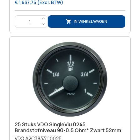
€ 1.637,75 (Excl. BTW)
>
IN WINKELWAGEN

<
25 Stuks VDO SingleViu 0245
Brandstofniveau 90-0.5 Ohm* Zwart 52mm
VDO A2C3833110025