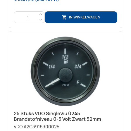
>
IN WINKELWAGEN

<
25 Stuks VDO SingleViu 0245
Brandstofniveau 0-5 Volt Zwart 52mm
VDO A2C3916300025