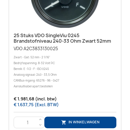
25 Stuks VDO SingleViu 0245
Brandstofniveau 240-33 Ohm Zwart 52mm
VDO A2C3833130025
Zwart - Gat: 52 mm - 2 1/16"
Bedrijfsspanning: 8-32 Volt DC
Bereik: E -1/2 - F - ISO 0245
Analoog signaal: 240 - 33,5 Ohm
CANBus-ingang: 65276 - 96 - 0x27
Aansluitkabel apart bestellen
€ 1.981,68 (incl. btw)
€ 1.637,75 (Excl. BTW)
>
IN WINKELWAGEN

<