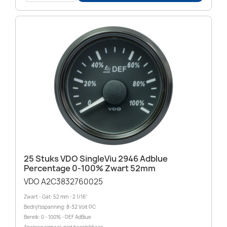
25 Stuks VDO SingleViu 2946 Adblue
Percentage 0-100% Zwart 52mm
VDO A2C3832760025
Zwart - Gat: 52 mm - 2 1/16"
Bedrijfsspanning: 8-32 Volt DC
Bereik: 0 - 100% - DEF AdBlue