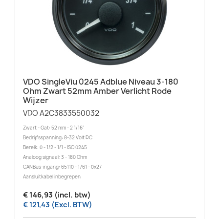
VDO SingleViu 0245 Adblue Niveau 3-180
Ohm Zwart 52mm Amber Verlicht Rode
Wijzer
VDO A2C3833550032
Zwart - Gat: 52 mm - 2 1/16"
Bedrijfsspanning: 8-32 Volt DC
Bereik: 0 - 1/2 - 1/1 - ISO 0245
Analoog signaal: 3 - 180 Ohm
CANBus-ingang: 65110 - 1761 - 0x27
Aansluitkabel inbegrepen
€ 146,93 (incl. btw)
€ 121,43 (Excl. BTW)