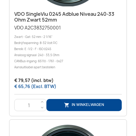
VDO SingleViu 0245 Adblue Niveau 240-33
Ohm Zwart 52mm
VDO A2C3832750001
Zwart - Gat: 52 mm - 2 1/16"
Bedrijfsspanning: 8-32 Volt DC
Bereik: E -1/2 - F - ISO 0245
Analoog signaal: 240 - 33,5 Ohm
CANBus-ingang: 65110 - 1761 - 0x27
Aansluitkabel apart bestellen
€ 79,57 (incl. btw)
€ 65,76 (Excl. BTW)
>
IN WINKELWAGEN

<