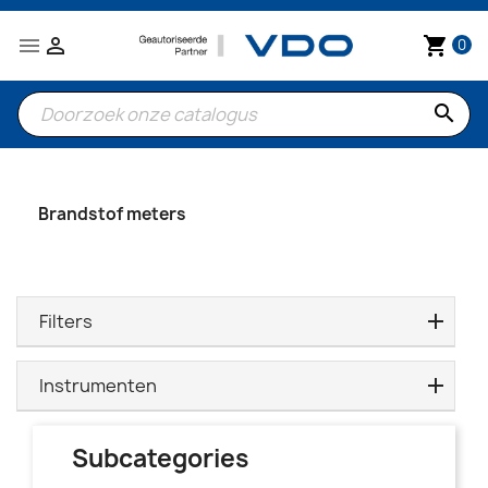


shopping_cart
0
search
Brandstof meters
Filters
Instrumenten
Subcategories