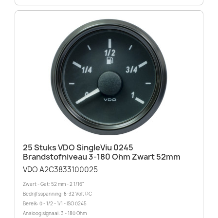
25 Stuks VDO SingleViu 0245
Brandstofniveau 3-180 Ohm Zwart 52mm
VDO A2C3833100025
Zwart - Gat: 52 mm - 2 1/16"
Bedrijfsspanning: 8-32 Volt DC
Bereik: 0 - 1/2 - 1/1 - ISO 0245
Analoog signaal: 3 - 180 Ohm