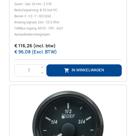
Zwart - Gat: 52 mm - 2 1/16"
Bedrijfsspanning: 8-32 Volt DC
Bereik: E -1/2 - F - ISO 0245
Analoog signaal: 240 - 33,5 Ohm
CANBus-ingang: 65110 - 1761 - 0x27
Aansluitkabel inbegrepen
€ 116,26 (incl. btw)
€ 96,08 (Excl. BTW)
>
IN WINKELWAGEN

<