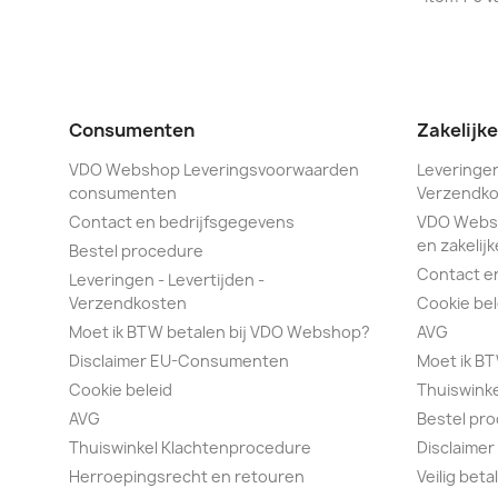
Consumenten
Zakelijk
VDO Webshop Leveringsvoorwaarden
Leveringen
consumenten
Verzendko
Contact en bedrijfsgegevens
VDO Webs
en zakelijk
Bestel procedure
Contact e
Leveringen - Levertijden -
Verzendkosten
Cookie bel
Moet ik BTW betalen bij VDO Webshop?
AVG
Disclaimer EU-Consumenten
Moet ik B
Cookie beleid
Thuiswink
AVG
Bestel pr
Thuiswinkel Klachtenprocedure
Disclaimer
Herroepingsrecht en retouren
Veilig bet