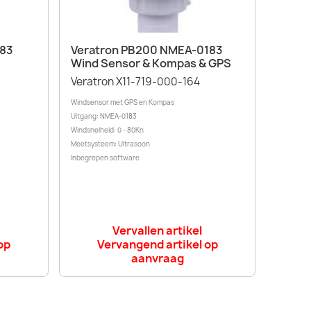
Snel bekijken

183
Veratron PB200 NMEA-0183
Wind Sensor & Kompas & GPS
Veratron X11-719-000-164
Windsensor met GPS en Kompas
Uitgang: NMEA-0183
Windsnelheid: 0 - 80Kn
Meetsysteem: Ultrasoon
Inbegrepen software
Vervallen artikel
op
Vervangend artikel op
aanvraag