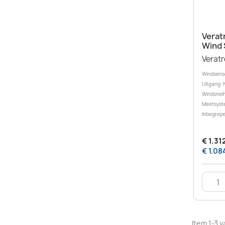
Verat
Wind 
Verat
Windsenso
Uitgang:
Windsnelh
Meetsyst
Inbegrep
€ 1.31
€ 1.08
Item 1-3 v