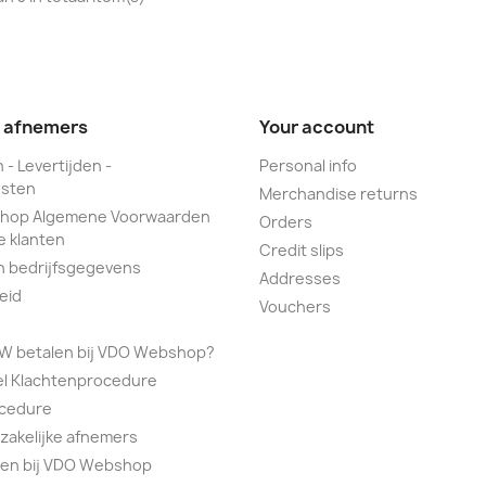
e afnemers
Your account
 - Levertijden -
Personal info
sten
Merchandise returns
hop Algemene Voorwaarden
Orders
e klanten
Credit slips
n bedrijfsgegevens
Addresses
eid
Vouchers
TW betalen bij VDO Webshop?
el Klachtenprocedure
ocedure
 zakelijke afnemers
alen bij VDO Webshop