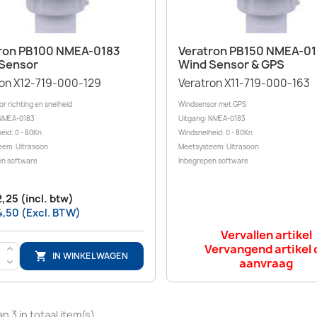
Snel bekijken
Snel bekijken


ron PB100 NMEA-0183
Veratron PB150 NMEA-0
Sensor
Wind Sensor & GPS
ron X12-719-000-129
Veratron X11-719-000-163
r richting en snelheid
Windsensor met GPS
 NMEA-0183
Uitgang: NMEA-0183
eid: 0 - 80Kn
Windsnelheid: 0 - 80Kn
eem: Ultrasoon
Meetsysteem: Ultrasoon
en software
Inbegrepen software
2,25 (incl. btw)
4,50 (Excl. BTW)
Vervallen artikel
Vervangend artikel 
>
IN WINKELWAGEN

aanvraag
<
an 3 in totaal item(s)