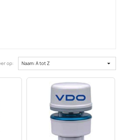

er op:
Naam: A tot Z