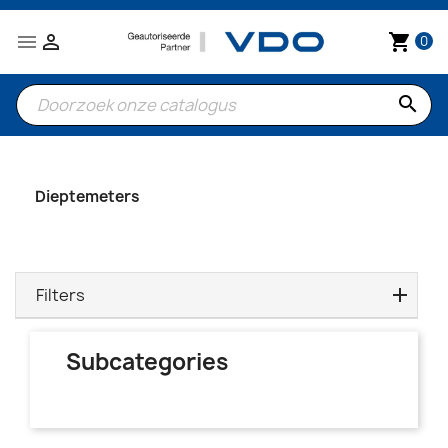


shopping_cart
0
search
Dieptemeters
Filters
Subcategories