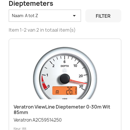
Dieptemeters

FILTER
Naam: A tot Z
Item 1-2 van 2 in totaal item(s)
Veratron ViewLine Dieptemeter 0-30m Wit
85mm
Veratron A2C59514250
Kleur: Wit