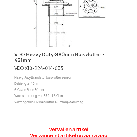
VDO Heavy Duty Ø80mm Buisvlotter -
451mm
VDO X10-224-014-033
Heavy Duty Brandstof buisvlotter sensor
Buislengte: 451 mm
6-Gaats Flens 80 mm
Weerstand leeg-vol: 83.1 - 1.5 Ohm
Vervangende HD Buisvlotter 451mm op aanvraag
Vervallen artikel
Vervangend artikel op aanvraag