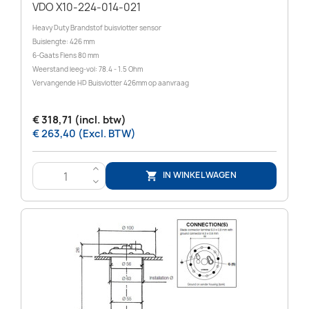
VDO X10-224-014-021
Heavy Duty Brandstof buisvlotter sensor
Buislengte: 426 mm
6-Gaats Flens 80 mm
Weerstand leeg-vol: 78.4 - 1.5 Ohm
Vervangende HD Buisvlotter 426mm op aanvraag
€ 318,71 (incl. btw)
€ 263,40 (Excl. BTW)
>
IN WINKELWAGEN

<