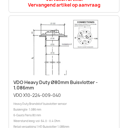
Vervangend artikel op aanvraag
VDO Heavy Duty Ø80mm Buisvlotter -
1.086mm
VDO X10-224-009-040
Heavy Duty Brandstof buisvlotter sensor
Buislengte: 1.086 mm
6-Gaats Flens 80 mm
Weerstand leeg-vol: 64.0 - 0.4 Ohm
Retail verpakking 1 HD Buisvlotter 1.086mm