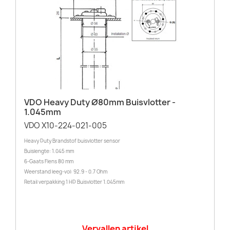
VDO Heavy Duty Ø80mm Buisvlotter -
1.045mm
VDO X10-224-021-005
Heavy Duty Brandstof buisvlotter sensor
Buislengte: 1.045 mm
6-Gaats Flens 80 mm
Weerstand leeg-vol: 92.9 - 0.7 Ohm
Retail verpakking 1 HD Buisvlotter 1.045mm
Vervallen artikel