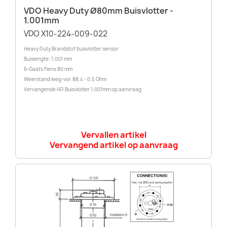
VDO Heavy Duty Ø80mm Buisvlotter -
1.001mm
VDO X10-224-009-022
Heavy Duty Brandstof buisvlotter sensor
Buislengte: 1.001 mm
6-Gaats Flens 80 mm
Weerstand leeg-vol: 88.4 - 0.5 Ohm
Vervangende HD Buisvlotter 1.001mm op aanvraag
Vervallen artikel
Vervangend artikel op aanvraag