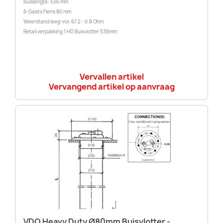
Buislengte: 536 mm
6-Gaats Flens 80 mm
Weerstand leeg-vol: 67.2 - 0.8 Ohm
Retail verpakking 1 HD Buisvlotter 536mm
Vervallen artikel
Vervangend artikel op aanvraag
VDO Heavy Duty Ø80mm Buisvlotter -