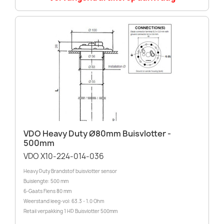
VDO Heavy Duty Ø80mm Buisvlotter -
500mm
VDO X10-224-014-036
Heavy Duty Brandstof buisvlotter sensor
Buislengte: 500 mm
6-Gaats Flens 80 mm
Weerstand leeg-vol: 63.3 - 1.0 Ohm
Retail verpakking 1 HD Buisvlotter 500mm