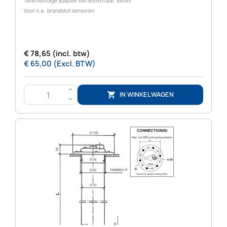
Tank montage adapter van 80mm naar 54mm
Voor o.a. brandstof sensoren
€ 78,65 (incl. btw)
€ 65,00 (Excl. BTW)
>
IN WINKELWAGEN

<