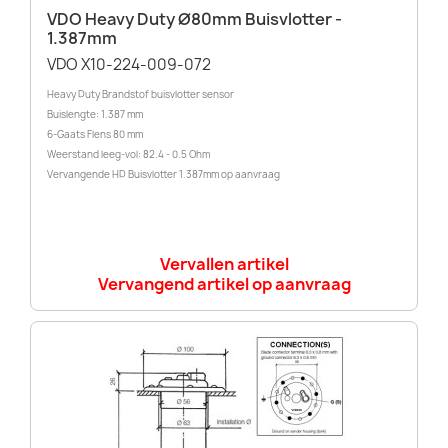
VDO Heavy Duty Ø80mm Buisvlotter -
1.387mm
VDO X10-224-009-072
Heavy Duty Brandstof buisvlotter sensor
Buislengte: 1.387 mm
6-Gaats Flens 80 mm
Weerstand leeg-vol: 82.4 - 0.5 Ohm
Vervangende HD Buisvlotter 1.387mm op aanvraag
Vervallen artikel
Vervangend artikel op aanvraag