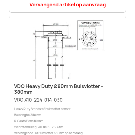
Vervangend artikel op aanvraag
VDO Heavy Duty Ø80mm Buisvlotter -
380mm
VDO X10-224-014-030
Heavy Duty Brandstof buisvlotter sensor
Buislengte: 380 mm
6-Gaats Flens 80 mm
Weerstand leeg-vol: 88.5 - 2.2 Ohm
Vervangende HD Buisvlotter 380mm op aanvraag