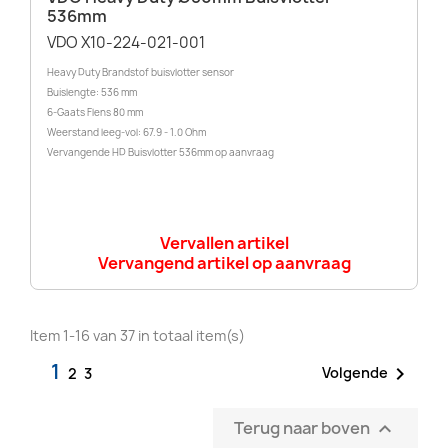
536mm
VDO X10-224-021-001
Heavy Duty Brandstof buisvlotter sensor
Buislengte: 536 mm
6-Gaats Flens 80 mm
Weerstand leeg-vol: 67.9 - 1.0 Ohm
Vervangende HD Buisvlotter 536mm op aanvraag
Vervallen artikel
Vervangend artikel op aanvraag
Item 1-16 van 37 in totaal item(s)
1

Volgende
2
3
Terug naar boven
