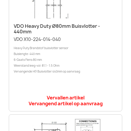
VDO Heavy Duty Ø80mm Buisvlotter -
440mm
VDO X10-224-014-040
Heavy Duty Brandstof buisvlotter sensor
Buislengte: 440 mm
6-Gaats Flens 80 mm
Weerstand leeg-vol: 81.1 - 1.5 Ohm
Vervangende HD Buisvlotter 440mm op aanvraag
Vervallen artikel
Vervangend artikel op aanvraag