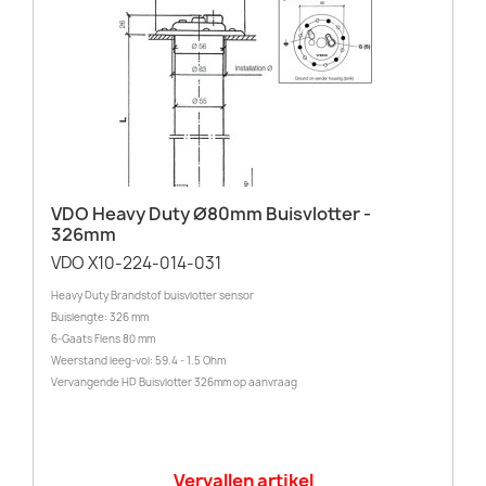
VDO Heavy Duty Ø80mm Buisvlotter -
326mm
VDO X10-224-014-031
Heavy Duty Brandstof buisvlotter sensor
Buislengte: 326 mm
6-Gaats Flens 80 mm
Weerstand leeg-vol: 59.4 - 1.5 Ohm
Vervangende HD Buisvlotter 326mm op aanvraag
Vervallen artikel