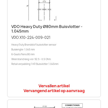
VDO Heavy Duty Ø80mm Buisvlotter -
1.045mm
VDO X10-224-009-021
Heavy Duty Brandstof buisvlotter sensor
Buislengte: 1.045 mm
6-Gaats Flens 80 mm
Weerstand leeg-vol: 92.5 - 0.5 Ohm
Retail verpakking 1 HD Buisvlotter 1.045mm
Vervallen artikel
Vervangend artikel op aanvraag