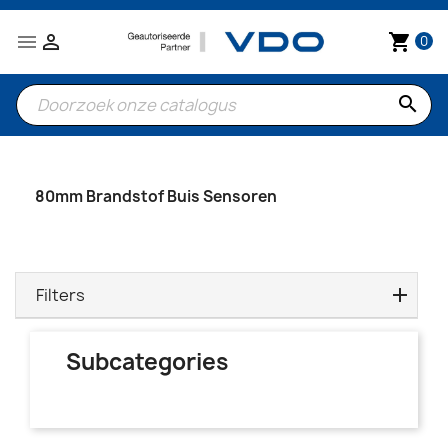


shopping_cart
0
search
80mm Brandstof Buis Sensoren
Filters
Subcategories