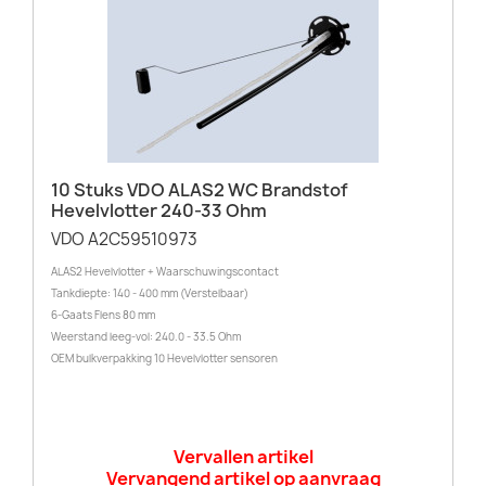
10 Stuks VDO ALAS2 WC Brandstof
Hevelvlotter 240-33 Ohm
VDO A2C59510973
ALAS2 Hevelvlotter + Waarschuwingscontact
Tankdiepte: 140 - 400 mm (Verstelbaar)
6-Gaats Flens 80 mm
Weerstand leeg-vol: 240.0 - 33.5 Ohm
OEM bulkverpakking 10 Hevelvlotter sensoren
Vervallen artikel
Vervangend artikel op aanvraag