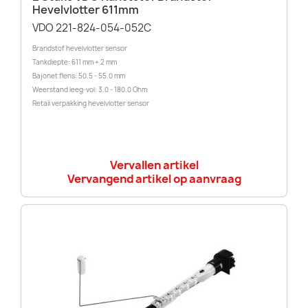
Hevelvlotter 611mm
VDO 221-824-054-052C
Brandstof hevelvlotter sensor
Tankdiepte: 611 mm + 2 mm
Bajonet flens: 50.5 - 55.0 mm
Weerstand leeg-vol: 3.0 - 180.0 Ohm
Retail verpakking hevelvlotter sensor
Vervallen artikel
Vervangend artikel op aanvraag