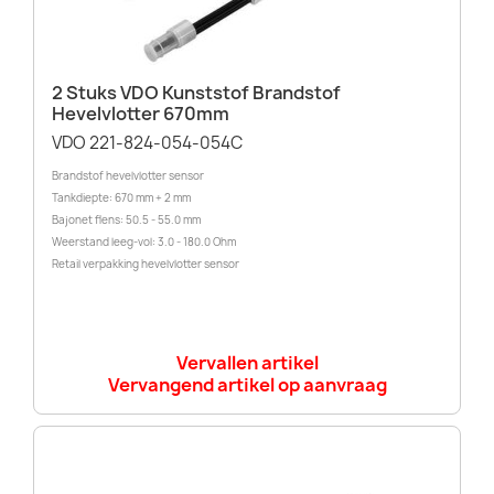
2 Stuks VDO Kunststof Brandstof
Hevelvlotter 670mm
VDO 221-824-054-054C
Brandstof hevelvlotter sensor
Tankdiepte: 670 mm + 2 mm
Bajonet flens: 50.5 - 55.0 mm
Weerstand leeg-vol: 3.0 - 180.0 Ohm
Retail verpakking hevelvlotter sensor
Vervallen artikel
Vervangend artikel op aanvraag