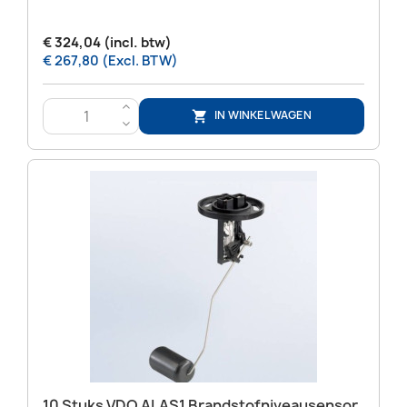
€ 324,04 (incl. btw)
€ 267,80 (Excl. BTW)
>
IN WINKELWAGEN

<
10 Stuks VDO ALAS1 Brandstofniveausensor