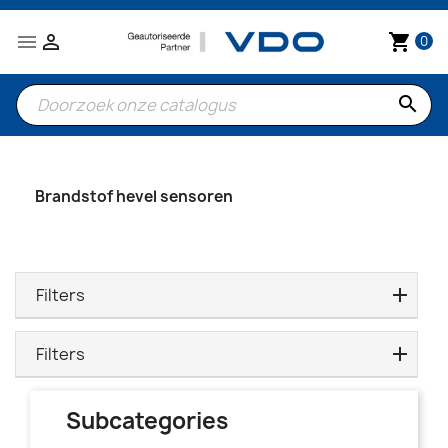


shopping_cart
0
search
Brandstof hevel sensoren
Filters
Filters
Subcategories