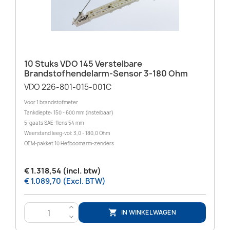
10 Stuks VDO 145 Verstelbare
Brandstofhendelarm-Sensor 3-180 Ohm
VDO 226-801-015-001C
Voor 1 brandstofmeter
Tankdiepte: 150 - 600 mm (instelbaar)
5-gaats SAE-flens 54 mm
Weerstand leeg-vol: 3,0 - 180,0 Ohm
OEM-pakket 10 Hefboomarm-zenders
€ 1.318,54 (incl. btw)
€ 1.089,70 (Excl. BTW)
>
IN WINKELWAGEN

<