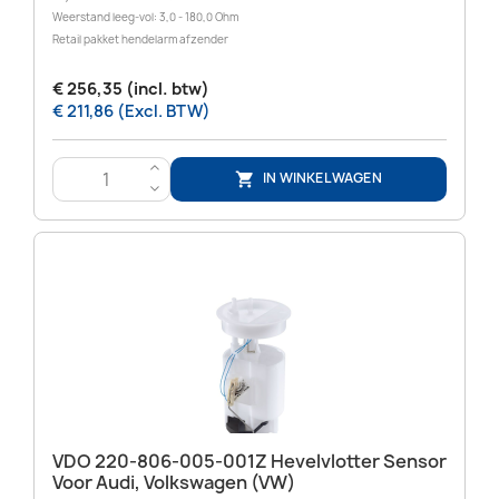
Weerstand leeg-vol: 3,0 - 180,0 Ohm
Retail pakket hendelarm afzender
€ 256,35 (incl. btw)
€ 211,86 (Excl. BTW)
>
IN WINKELWAGEN

<
VDO 220-806-005-001Z Hevelvlotter Sensor
Voor Audi, Volkswagen (VW)