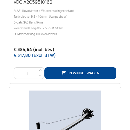
VDO A2C59510162
ALAS1 Hevelvlotter + Waarschuwingscontact
Tank diepte: 145 - 400 mm (Aanpasbaar)
5-gats SAE flens 54 mm
Weerstand Leeg-Vol: 2.5 - 180.0 Ohm
OEM verpakking 10 Hevelvlotters
€ 384,54 (incl. btw)
€ 317,80 (Excl. BTW)
>
IN WINKELWAGEN

<