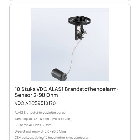
10 Stuks VDO ALAS1 Brandstofhendelarm-
Sensor 2-90 Ohm
VDO A2C59510170
ALAS1 Brandstof hevelvlotter sensor
Tankdiepte: 145 - 400 mm (Verstelbaar)
5-Gaats SAE Flens 54 mm
Weerstand leeg-vol: 2.0 - 90.0 Ohm
OEM bulkverpakking 10 hevelvlotter niveausensoren