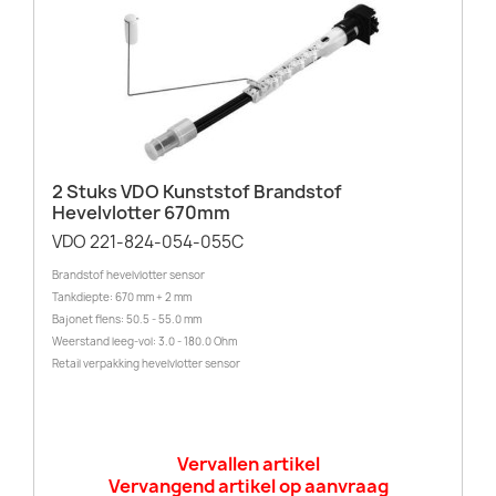
2 Stuks VDO Kunststof Brandstof
Hevelvlotter 670mm
VDO 221-824-054-055C
Brandstof hevelvlotter sensor
Tankdiepte: 670 mm + 2 mm
Bajonet flens: 50.5 - 55.0 mm
Weerstand leeg-vol: 3.0 - 180.0 Ohm
Retail verpakking hevelvlotter sensor
Vervallen artikel
Vervangend artikel op aanvraag