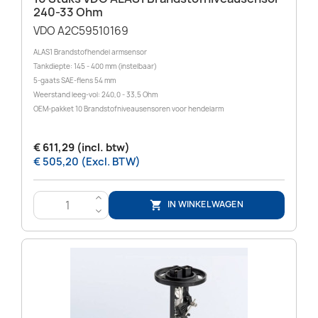
240-33 Ohm
VDO A2C59510169
ALAS1 Brandstofhendel armsensor
Tankdiepte: 145 - 400 mm (instelbaar)
5-gaats SAE-flens 54 mm
Weerstand leeg-vol: 240,0 - 33,5 Ohm
OEM-pakket 10 Brandstofniveausensoren voor hendelarm
€ 611,29 (incl. btw)
€ 505,20 (Excl. BTW)
>
IN WINKELWAGEN

<