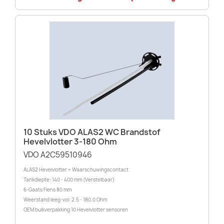
10 Stuks VDO ALAS2 WC Brandstof
Hevelvlotter 3-180 Ohm
VDO A2C59510946
ALAS2 Hevelvlotter + Waarschuwingscontact
Tankdiepte: 140 - 400 mm (Verstelbaar)
6-Gaats Flens 80 mm
Weerstand leeg-vol: 2.5 - 180.0 Ohm
OEM bulkverpakking 10 Hevelvlotter sensoren