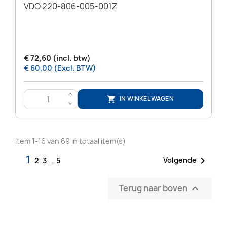
VDO 220-806-005-001Z
€ 72,60 (incl. btw)
€ 60,00 (Excl. BTW)
>
IN WINKELWAGEN

<
Item 1-16 van 69 in totaal item(s)
1

Volgende
2
3
…
5
Terug naar boven
