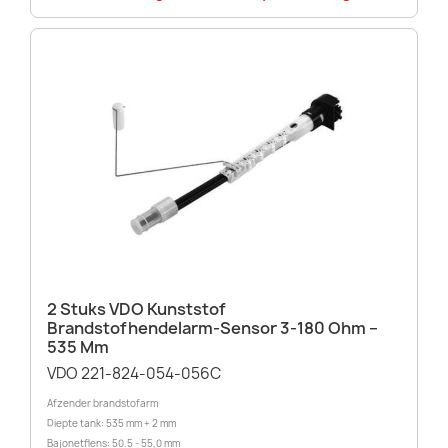
2 Stuks VDO Kunststof
Brandstofhendelarm-Sensor 3-180 Ohm –
535 Mm
VDO 221-824-054-056C
Afzender brandstofarm
Diepte tank: 535 mm + 2 mm
Bajonetflens: 50.5 - 55,0 mm