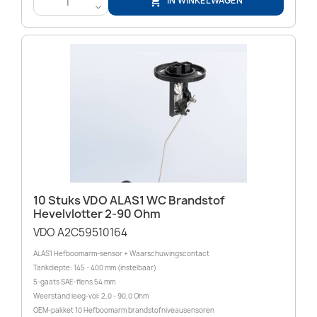
IN WINKELWAGEN

<
10 Stuks VDO ALAS1 WC Brandstof
Hevelvlotter 2-90 Ohm
VDO A2C59510164
ALAS1 Hefboomarm-sensor + Waarschuwingscontact
Tankdiepte: 145 - 400 mm (instelbaar)
5-gaats SAE-flens 54 mm
Weerstand leeg-vol: 2,0 - 90,0 Ohm
OEM-pakket 10 Hefboomarm brandstofniveausensoren