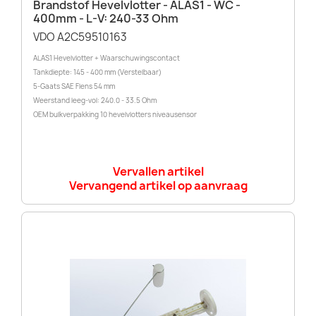
Brandstof Hevelvlotter - ALAS1 - WC -
400mm - L-V: 240-33 Ohm
VDO A2C59510163
ALAS1 Hevelvlotter + Waarschuwingscontact
Tankdiepte: 145 - 400 mm (Verstelbaar)
5-Gaats SAE Flens 54 mm
Weerstand leeg-vol: 240.0 - 33.5 Ohm
OEM bulkverpakking 10 hevelvlotters niveausensor
Vervallen artikel
Vervangend artikel op aanvraag