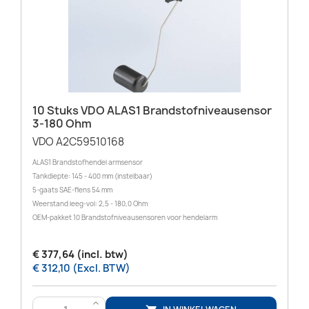
10 Stuks VDO ALAS1 Brandstofniveausensor
3-180 Ohm
VDO A2C59510168
ALAS1 Brandstofhendel armsensor
Tankdiepte: 145 - 400 mm (instelbaar)
5-gaats SAE-flens 54 mm
Weerstand leeg-vol: 2,5 - 180,0 Ohm
OEM-pakket 10 Brandstofniveausensoren voor hendelarm
€ 377,64 (incl. btw)
€ 312,10 (Excl. BTW)
>