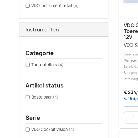
VDO Instrument retail
(4)
VDO C
Instrumenten
Toere
12V
VDO 3
Categorie
Kleur: Zw
Diameter 
Toerentellers
(4)
Bereik: 0
Bedrijfss
Retail ver
Artikel status
€ 234,
Bestelbaar
(4)
€ 193,
Serie
VDO Cockpit Vision
(4)