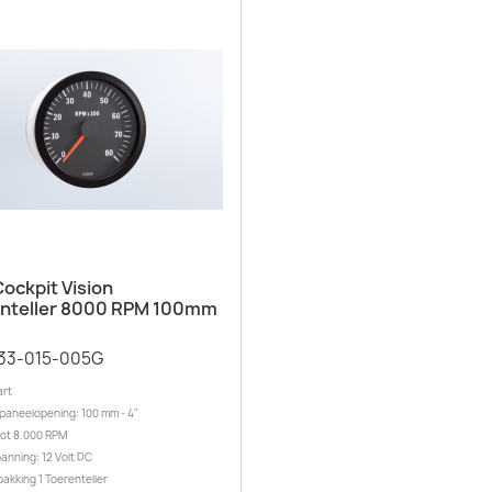
Snel bekijken

ockpit Vision
nteller 8000 RPM 100mm
33-015-005G
art
paneelopening: 100 mm - 4"
 tot 8.000 RPM
panning: 12 Volt DC
pakking 1 Toerenteller