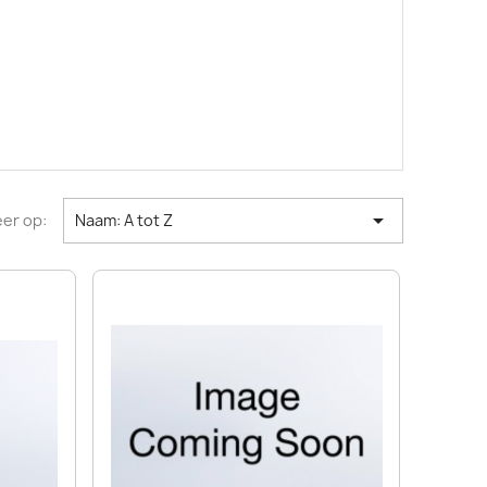

er op:
Naam: A tot Z