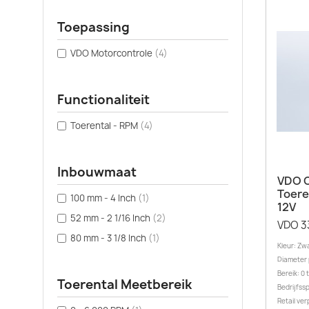
Toepassing
VDO Motorcontrole
(4)
Functionaliteit
Toerental - RPM
(4)
Inbouwmaat
VDO C
Toere
100 mm - 4 Inch
(1)
12V
52 mm - 2 1/16 Inch
(2)
VDO 3
80 mm - 3 1/8 Inch
(1)
Kleur: Zw
Diameter 
Bereik: 0
Toerental Meetbereik
Bedrijfss
Retail ver