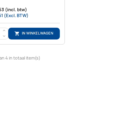
53 (incl. btw)
61 (Excl. BTW)
>
IN WINKELWAGEN

<
an 4 in totaal item(s)