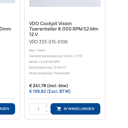
Snel bekijken

VDO Cockpit Vision
 80mm
Toerenteller 8.000 RPM 52 Mm
12 V
VDO 333-015-010K
Kleur: Zwart
Diameter paneelopening: 52 mm - 2 1/16"
Bereik: 0 tot 8.000 RPM
Bedrijfsspanning: 12 Volt DC
Retail verpakking 1 Toerenteller
€ 241,78 (incl. btw)
€ 199,82 (Excl. BTW)
>
WAGEN
IN WINKELWAGEN

<