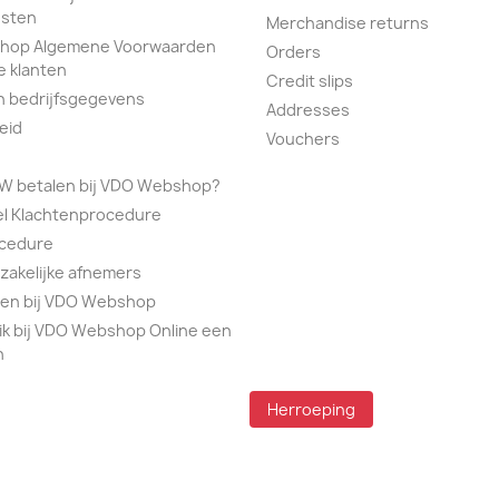
sten
Merchandise returns
hop Algemene Voorwaarden
Orders
e klanten
Credit slips
n bedrijfsgegevens
Addresses
eid
Vouchers
TW betalen bij VDO Webshop?
el Klachtenprocedure
ocedure
 zakelijke afnemers
alen bij VDO Webshop
ik bij VDO Webshop Online een
n
Herroeping