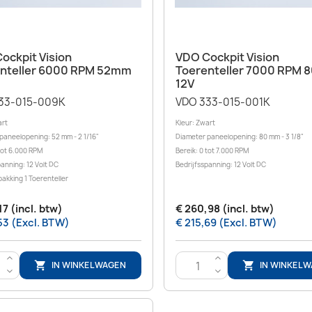
Snel bekijken
Snel bekijken


ockpit Vision
VDO Cockpit Vision
nteller 6000 RPM 52mm
Toerenteller 7000 RPM
12V
33-015-009K
VDO 333-015-001K
art
Kleur: Zwart
paneelopening: 52 mm - 2 1/16"
Diameter paneelopening: 80 mm - 3 1/8"
 tot 6.000 RPM
Bereik: 0 tot 7.000 RPM
panning: 12 Volt DC
Bedrijfsspanning: 12 Volt DC
pakking 1 Toerenteller
17 (incl. btw)
€ 260,98 (incl. btw)
53 (Excl. BTW)
€ 215,69 (Excl. BTW)
>
>
IN WINKELWAGEN
IN WINKEL


<
<