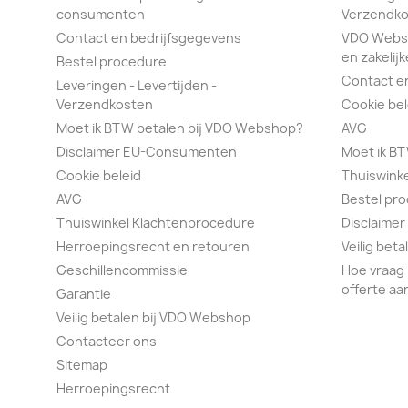
consumenten
Verzendko
Contact en bedrijfsgegevens
VDO Webs
en zakelijk
Bestel procedure
Contact e
Leveringen - Levertijden -
Verzendkosten
Cookie bel
Moet ik BTW betalen bij VDO Webshop?
AVG
Disclaimer EU-Consumenten
Moet ik B
Cookie beleid
Thuiswink
AVG
Bestel pr
Thuiswinkel Klachtenprocedure
Disclaimer
Herroepingsrecht en retouren
Veilig bet
Geschillencommissie
Hoe vraag 
offerte aa
Garantie
Veilig betalen bij VDO Webshop
Contacteer ons
Sitemap
Herroepingsrecht