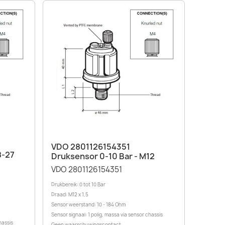
Snel bekijken

VDO 2801126154351
8-27
Druksensor 0-10 Bar - M12
VDO 2801126154351
Drukbereik: 0 tot 10 Bar
Draad: M12 x 1,5
Sensor weerstand: 10 - 184 Ohm
Sensor signaal: 1 polig, massa via sensor chassis
hassis
Geen waarschuwingscontact