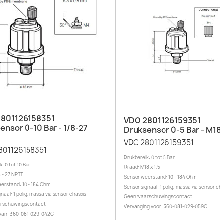
Snel bekijken

Snel bekijken

801126158351
VDO 2801126159351
ensor 0-10 Bar - 1/8-27
Druksensor 0-5 Bar - M1
VDO 2801126159351
801126158351
Drukbereik: 0 tot 5 Bar
: 0 tot 10 Bar
Draad: M18 x 1,5
8 - 27 NPTF
Sensor weerstand: 10 - 184 Ohm
erstand: 10 - 184 Ohm
Sensor signaal: 1 polig, massa via sensor c
naal: 1 polig, massa via sensor chassis
Geen waarschuwingscontact
rschuwingscontact
Vervanging voor: 360-081-029-059C
 van: 360-081-029-042C