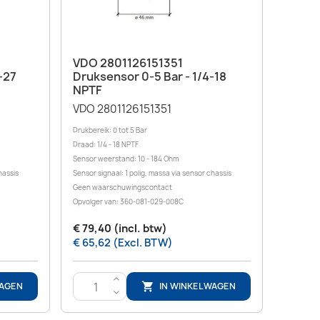
Snel bekijken

VDO 2801126151351
-27
Druksensor 0-5 Bar - 1/4-18
NPTF
VDO 2801126151351
Drukbereik: 0 tot 5 Bar
Draad: 1/4 - 18 NPTF
Sensor weerstand: 10 - 184 Ohm
hassis
Sensor signaal: 1 polig, massa via sensor chassis
Geen waarschuwingscontact
Opvolger van: 360-081-029-008C
€ 79,40 (incl. btw)
€ 65,62 (Excl. BTW)
>
WAGEN
IN WINKELWAGEN

<