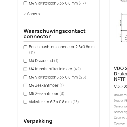
M4 Vlakstekker 6.3 x 0.8 mm
(47)
Show all
Waarschuwingscontact
connector
Bosch push-on connector 2.8x0.8mm
(11)
M4 Draadeind
(1)
VDO 2
M4 Kunststof kartelmoer
(42)
Druks
M4 Vlakstekker 6.3 x 0.8 mm
(26)
NPTF
M4 Zeskantmoer
(1)
VDO 2
M5 Zeskantmoer
(3)
Drukbereik
Draad: 1/
Vlakstekker 6.3 x 0.8 mm
(13)
Sensor we
Sensor sig
Geen waa
Verpakking
Opvolger