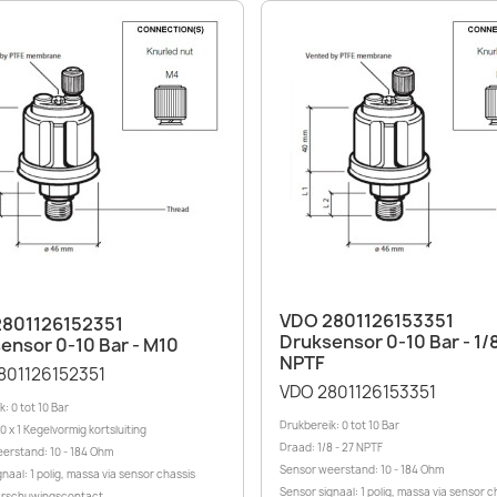
Snel bekijken

Snel bekijken

VDO 2801126153351
801126152351
Druksensor 0-10 Bar - 1/
ensor 0-10 Bar - M10
NPTF
801126152351
VDO 2801126153351
: 0 tot 10 Bar
Drukbereik: 0 tot 10 Bar
 x 1 Kegelvormig kortsluiting
Draad: 1/8 - 27 NPTF
erstand: 10 - 184 Ohm
Sensor weerstand: 10 - 184 Ohm
naal: 1 polig, massa via sensor chassis
Sensor signaal: 1 polig, massa via sensor c
rschuwingscontact