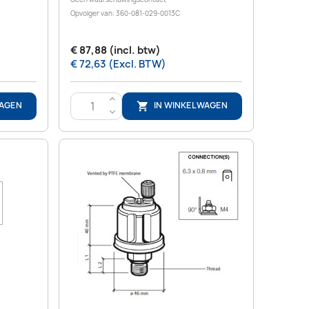
Opvolger van: 360-081-029-0013C
€ 87,88 (incl. btw)
€ 72,63 (Excl. BTW)
>
WAGEN
IN WINKELWAGEN

<