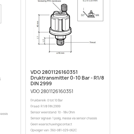
Snel bekijken

VDO 2801126160351
Druktransmitter 0-10 Bar - R1/8
8
DIN 2999
VDO 2801126160351
Drukbereik: 0 tot 10 Bar
Draad: R 1/8 DIN 2999
Sensor weerstand: 10 - 184 Ohm
hassis
Sensor signaal: 1 polig, massa via sensor chassis
Geen waarschuwingscontact
Opvolger van: 360-081-029-062C