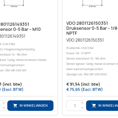
Snel bekijken

Snel bekijken

VDO 2801126150351
801126149351
Druksensor 0-5 Bar – 1/8
ensor 0-5 Bar – M10
NPTF
801126149351
VDO 2801126150351
: 0 tot 5 Bar
Drukbereik: 0 tot 5 Bar
 x 1 Kegelvormig kortsluiting
Draad: 1/8 - 27 NPTF
erstand: 10 - 184 Ohm
Sensor weerstand: 10 - 184 Ohm
naal: 1 polig, massa via sensor chassis
Sensor signaal: 1 polig, massa via sensor c
rschuwingscontact
Geen waarschuwingscontact
van: 360-081-029-001
Opvolger van: 360-081-029-004C
1 (incl. btw)
€ 91,54 (incl. btw)
0 (Excl. BTW)
€ 75,65 (Excl. BTW)
>
>
IN WINKELWAGEN
IN WINKEL


<
<