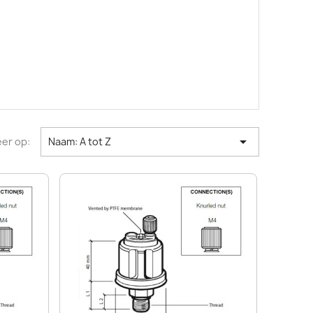

er op:
Naam: A tot Z