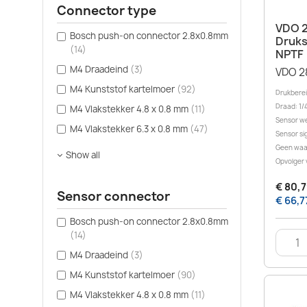
Connector type
VDO 2
Bosch push-on connector 2.8x0.8mm
Druks
(14)
NPTF
M4 Draadeind
(3)
VDO 2
M4 Kunststof kartelmoer
(92)
Drukbereik
Draad: 1/4
M4 Vlakstekker 4.8 x 0.8 mm
(11)
Sensor we
M4 Vlakstekker 6.3 x 0.8 mm
(47)
Sensor sig
Geen waa
Show all
Opvolger
€ 80,7
Sensor connector
€ 66,7
Bosch push-on connector 2.8x0.8mm
(14)
M4 Draadeind
(3)
M4 Kunststof kartelmoer
(90)
M4 Vlakstekker 4.8 x 0.8 mm
(11)