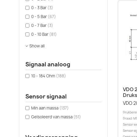
0 - 3 Bar
(3)
0 - 5 Bar
(67)
0 - 7 Bar
(3)
0 - 10 Bar
(81)
Show all
Signaal analoog
10 - 184 Ohm
(188)
VDO 2
Druks
Sensor signaal
VDO 2
Min aan massa
(137)
Drukbereik
Geïsoleerd van massa
(51)
Draad: M10
Sensor we
Sensor sig
Geen waa