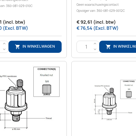
Geen waarschuwingscontact
van: 360-081-029-010C
Opvolger van: 360-081-029-0012C
1 (incl. btw)
€ 92,61 (incl. btw)
0 (Excl. BTW)
€ 76,54 (Excl. BTW)
>
>
IN WINKELWAGEN
IN WINKEL


<
<