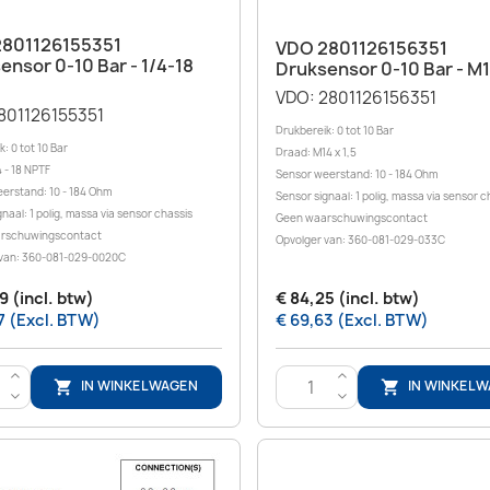
Snel bekijken

Snel bekijken

801126155351
VDO 2801126156351
ensor 0-10 Bar - 1/4-18
Druksensor 0-10 Bar - M
VDO: 2801126156351
801126155351
Drukbereik: 0 tot 10 Bar
: 0 tot 10 Bar
Draad: M14 x 1,5
 - 18 NPTF
Sensor weerstand: 10 - 184 Ohm
erstand: 10 - 184 Ohm
Sensor signaal: 1 polig, massa via sensor c
naal: 1 polig, massa via sensor chassis
Geen waarschuwingscontact
rschuwingscontact
Opvolger van: 360-081-029-033C
 van: 360-081-029-0020C
9 (incl. btw)
€ 84,25 (incl. btw)
7 (Excl. BTW)
€ 69,63 (Excl. BTW)
>
>
IN WINKELWAGEN
IN WINKEL


<
<