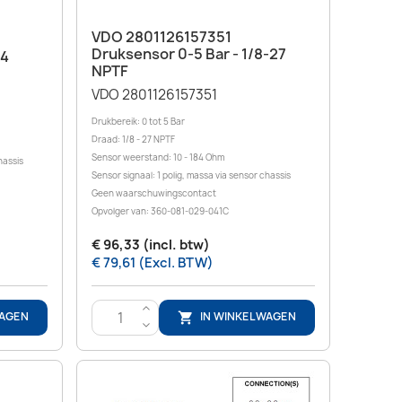
Snel bekijken

VDO 2801126157351
Druksensor 0-5 Bar - 1/8-27
14
NPTF
VDO 2801126157351
Drukbereik: 0 tot 5 Bar
Draad: 1/8 - 27 NPTF
Sensor weerstand: 10 - 184 Ohm
hassis
Sensor signaal: 1 polig, massa via sensor chassis
Geen waarschuwingscontact
Opvolger van: 360-081-029-041C
€ 96,33 (incl. btw)
€ 79,61 (Excl. BTW)
>
WAGEN
IN WINKELWAGEN

<