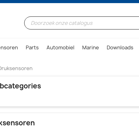
ensoren
Parts
Automobiel
Marine
Downloads
Druksensoren
bcategories
ksensoren