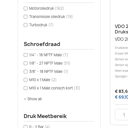
Motoroliedruk
(162)
Transmissie oliedruk
(19)
Turbodruk
(7)
VDO 2
Druks
VDO 2
Schroefdraad
Drukbereik
Draad: M10
1/4" - 18 NPTF Male
(7)
Sensor we
1/8" - 27 NPTF Male
(51)
Sensor sig
Geen waa
3/8" - 18 NPTF Male
(1)
Opvolger 
M10 x 1 Male
(2)
M10 x 1 Male conisch kort
(31)
€ 83,6
€ 69,1
Show all
Druk Meetbereik
0 - 2 Bar
(4)