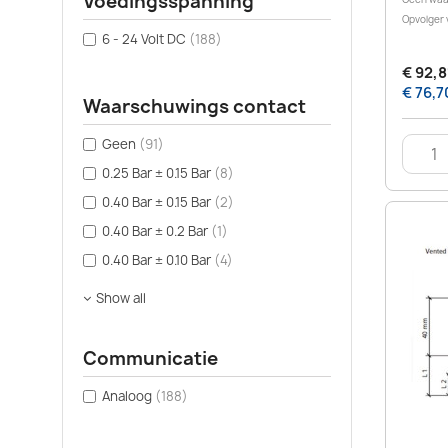
Voedingsspanning
Opvolger 
6 - 24 Volt DC
(188)
€ 92,8
€ 76,7
Waarschuwings contact
Geen
(91)
0.25 Bar ± 0.15 Bar
(8)
0.40 Bar ± 0.15 Bar
(2)
0.40 Bar ± 0.2 Bar
(1)
0.40 Bar ± 0.10 Bar
(4)
Show all
Communicatie
Analoog
(188)