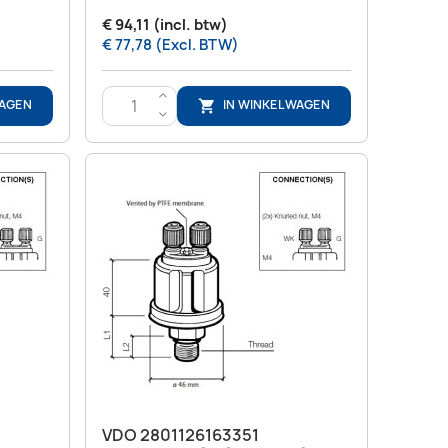
€ 94,11 (incl. btw)
€ 77,78 (Excl. BTW)
>
WAGEN
IN WINKELWAGEN

<
Snel bekijken

VDO 2801126163351