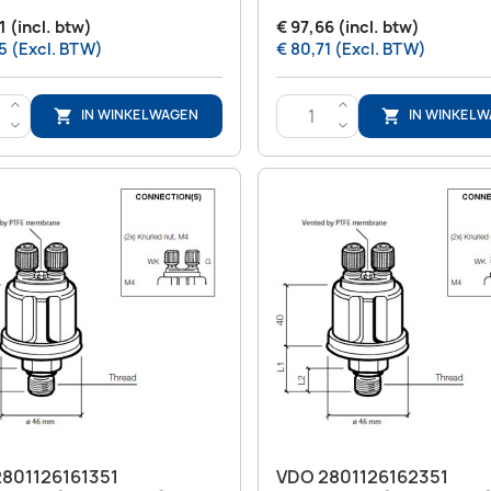
1 (incl. btw)
€ 97,66 (incl. btw)
5 (Excl. BTW)
€ 80,71 (Excl. BTW)
>
>
IN WINKELWAGEN
IN WINKEL


<
<
Snel bekijken
Snel bekijken


801126161351
VDO 2801126162351