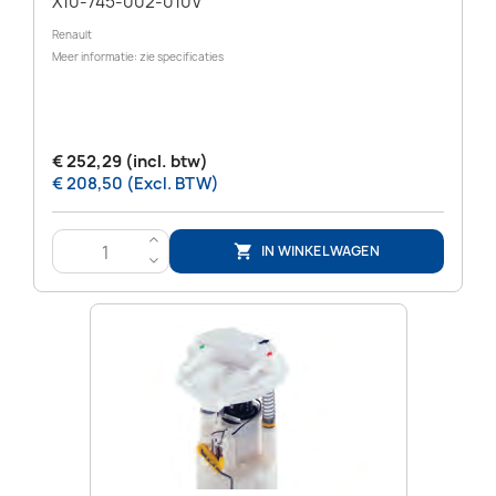
X10-745-002-010V
Renault
Meer informatie: zie specificaties
€ 252,29 (incl. btw)
€ 208,50 (Excl. BTW)
>
IN WINKELWAGEN

<