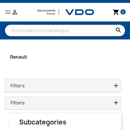


shopping_cart
0
search
Renault
Filters
Filters
Subcategories