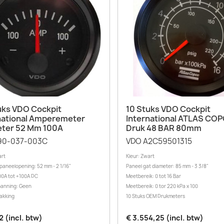
Snel bekijken
Snel bekijken


uks VDO Cockpit
10 Stuks VDO Cockpit
national Amperemeter
International ATLAS CO
ter 52 Mm 100A
Druk 48 BAR 80mm
90-037-003C
VDO A2C59501315
art
Kleur: Zwart
paneelopening: 52 mm - 2 1/16"
Paneel gat diameter: 85 mm - 3 3/8"
100A tot +100A DC
Meetbereik: 0 tot 16 Bar
panning: Geen
Meetbereik: 0 tor 220 kPa x 100
akking
10 Stuks OEM Drukmeters
2 (incl. btw)
€ 3.554,25 (incl. btw)