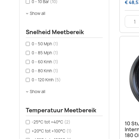
0 - 10 Bar
(10)
€ 48,5
Show all
Snelheid Meetbereik
0 - 50 Mph
(1)
0 - 85 Mph
(1)
0 - 60 Kmh
(1)
0 - 80 Kmh
(1)
0 - 120 Kmh
(5)
Show all
Temperatuur Meetbereik
-25°C tot +40°C
(2)
10 St
Inter
+20°C tot +100°C
(1)
180 O