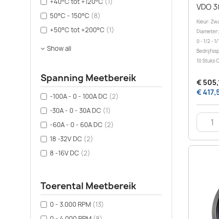
+40°C tot +120°C
(1)
VDO 3
50°C - 150°C
(8)
Kleur: Zw
+50°C tot +200°C
(1)
Diameter 
0 - 1/2 - 1/
Show all
Bedrijfss
10 Stuks 
Spanning Meetbereik
€ 505,
€ 417,
-100A - 0 - 100A DC
(2)
-30A - 0 - 30A DC
(1)
-60A - 0 - 60A DC
(2)
18 -32V DC
(2)
8 -16V DC
(2)
Toerental Meetbereik
0 - 3.000 RPM
(13)
0 - 4.000 RPM
(8)