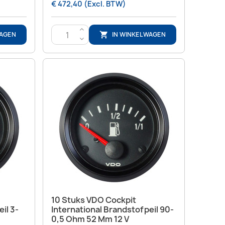
€ 472,40 (Excl. BTW)
>
WAGEN
IN WINKELWAGEN

<
Snel bekijken

10 Stuks VDO Cockpit
il 3-
International Brandstofpeil 90-
0,5 Ohm 52 Mm 12 V