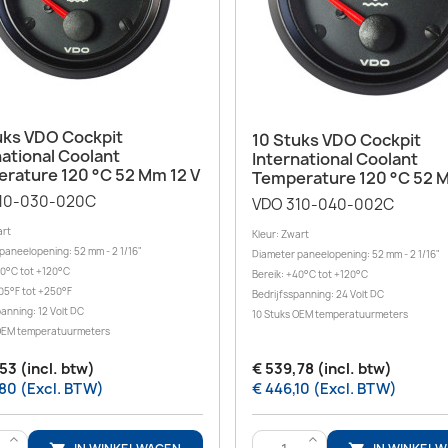
Snel bekijken

Snel bekijken

uks VDO Cockpit
10 Stuks VDO Cockpit
national Coolant
International Coolant
rature 120 °C 52 Mm 12 V
Temperature 120 °C 52 
10-030-020C
VDO 310-040-002C
art
Kleur: Zwart
paneelopening: 52 mm - 2 1/16"
Diameter paneelopening: 52 mm - 2 1/16"
40°C tot +120°C
Bereik: +40°C tot +120°C
105°F tot +250°F
Bedrijfsspanning: 24 Volt DC
panning: 12 Volt DC
10 Stuks OEM temperatuurmeters
 OEM temperatuurmeters
53 (incl. btw)
€ 539,78 (incl. btw)
80 (Excl. BTW)
€ 446,10 (Excl. BTW)
>
>