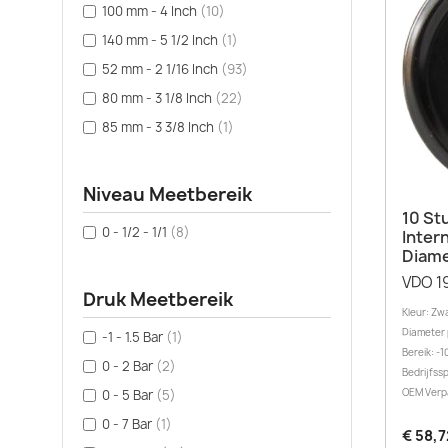
100 mm - 4 Inch
(10)
140 mm - 5 1/2 Inch
(1)
52 mm - 2 1/16 Inch
(93)
80 mm - 3 1/8 Inch
(22)
85 mm - 3 3/8 Inch
(1)
Niveau Meetbereik
10 St
0 - 1/2 - 1/1
(8)
Inter
Diame
VDO 1
Druk Meetbereik
Kleur: Zw
Diameter 
-1 - 1.5 Bar
(1)
Bereik: -
0 - 2 Bar
(2)
Bedrijfss
OEM Verp
0 - 5 Bar
(5)
0 - 7 Bar
(1)
€ 58,7