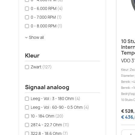
0 - 6.000 RPM
(4)
0 - 7.000 RPM
(1)
0 - 8.000 RPM
(1)
Show all
10 St
Inter
Tempe
Kleur
VDO 3
Zwart
(127)
Kleur: Zw
Diameter 
Bereik: +
Signaal analoog
Bereik: +
Bedrijfss
Leeg - Vol : 3 - 180 Ohm
(4)
10 Stuks
Leeg - Vol : 60-90 - 0.5 Ohm
(4)
€ 528,
10 - 184 Ohm
(20)
€ 436,
287.4 - 22.7 Ohm
(11)
322.8 - 18.6 Ohm
(7)