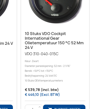
Snel bekijken

10 Stuks VDO Cockpit
International Gear
Olietemperatuur 150 °C 52 Mm
Mm 24 V
24 V
VDO 310-040-015C
Kleur: Zwart
Diameter paneelopening: 52 mm - 2 1/16"
Bereik: +50°C tot +150°C
Bedrijfsspanning: 24 Volt DC
10 Stuks OEM temperatuurmeters
€ 539,78 (incl. btw)
€ 446,10 (Excl. BTW)
>