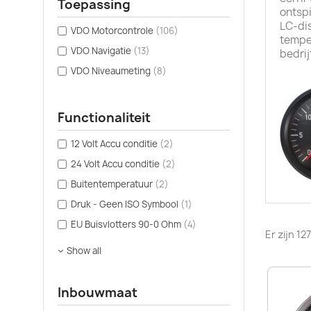
Toepassing
ontspi
LC-dis
VDO Motorcontrole
(106)
tempe
VDO Navigatie
(13)
bedri
VDO Niveaumeting
(8)
Functionaliteit
12 Volt Accu conditie
(2)
24 Volt Accu conditie
(2)
Buitentemperatuur
(2)
Druk - Geen ISO Symbool
(1)
EU Buisvlotters 90-0 Ohm
(4)
Er zijn 1
Show all
Inbouwmaat