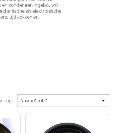
met en zonder een ingebouwd
mechanische als elektronische
rs, tijdklokken en

er op:
Naam: A tot Z