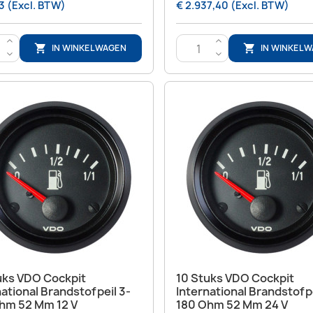
3 (Excl. BTW)
€ 2.937,40 (Excl. BTW)
>
>
IN WINKELWAGEN
IN WINKEL


<
<
Snel bekijken
Snel bekijken


uks VDO Cockpit
10 Stuks VDO Cockpit
national Brandstofpeil 3-
International Brandstofpe
hm 52 Mm 12 V
180 Ohm 52 Mm 24 V