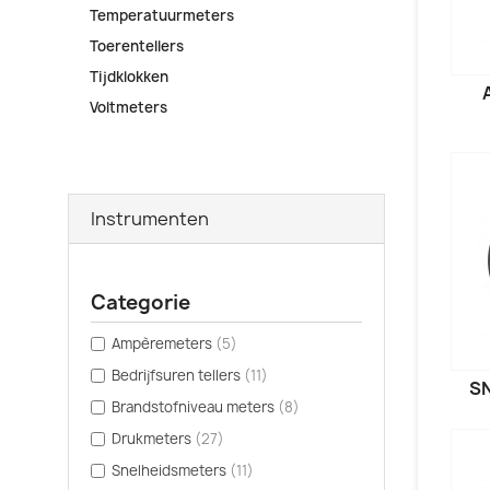
Temperatuurmeters
Toerentellers
Tijdklokken
Voltmeters
Instrumenten
Categorie
Ampèremeters
(5)
Bedrijfsuren tellers
(11)
S
Brandstofniveau meters
(8)
Drukmeters
(27)
Snelheidsmeters
(11)