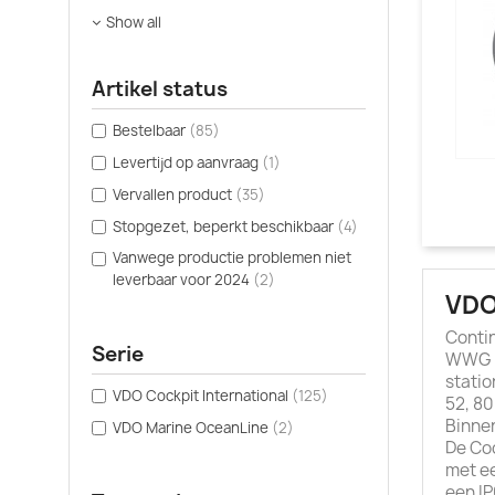
Show all
Artikel status
Bestelbaar
(85)
Levertijd op aanvraag
(1)
Vervallen product
(35)
Stopgezet, beperkt beschikbaar
(4)
Vanwege productie problemen niet
leverbaar voor 2024
(2)
VDO
Contin
Serie
WWG i
statio
VDO Cockpit International
(125)
52, 8
Binnen
VDO Marine OceanLine
(2)
De Coc
met ee
een I