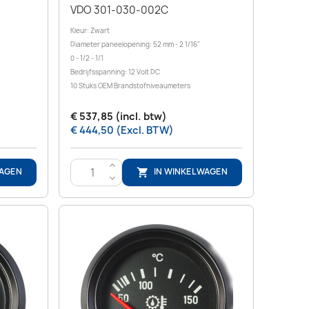
VDO 301-030-002C
Kleur: Zwart
Diameter paneelopening: 52 mm - 2 1/16"
0 - 1/2 - 1/1
Bedrijfsspanning: 12 Volt DC
10 Stuks OEM Brandstofniveaumeters
€ 537,85 (incl. btw)
€ 444,50 (Excl. BTW)
>
WAGEN
IN WINKELWAGEN

<