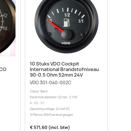
Snel bekijken

10 Stuks VDO Cockpit
PCO
International Brandstofniveau
90-0.5 Ohm 52mm 24V
VDO 301-040-002C
Colour: Black
Panel hole diameter: 52 mm - 2 1/16"
0 - 1/2 - 1/1
Operating voltage: 24 Volt DC
10 Pieces OEM Fuel level gauges
€ 571,60 (incl. btw)