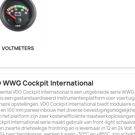
VOLTMETERS
 WWG Cockpit International
ental VDO Cockpit International is een uitgebreide serie WWG
s een gestandaardiseerd instrumentenplatform voor voertuig
naire opstellingen. VDO Cockpit International biedt modulaire 
0 en 100 mm paneel inbouw met diverse bevestigingsmogelijkh
 het platform zijn zeer kostenefficiënte maatwerkoplossingen
kpit International serie maakt gebruik van front-light schaalve
n zwarte driehoekige frontring en is leverbaar in 12 en 24 Vol
P64 beschermklasse, werken tussen -30°C en +85°C, zijn schok