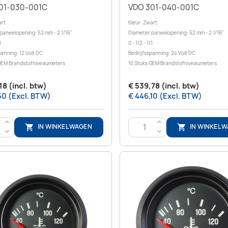
01-030-001C
VDO 301-040-001C
art
Kleur: Zwart
paneelopening: 52 mm - 2 1/16"
Diameter paneelopening: 52 mm - 2 1/16"
1
0 - 1/2 - 1/1
panning: 12 Volt DC
Bedrijfsspanning: 24 Volt DC
OEM Brandstofniveaumeters
10 Stuks OEM Brandstofniveaumeters
18 (incl. btw)
€ 539,78 (incl. btw)
50 (Excl. BTW)
€ 446,10 (Excl. BTW)
>
>
IN WINKELWAGEN
IN WINKEL


<
<