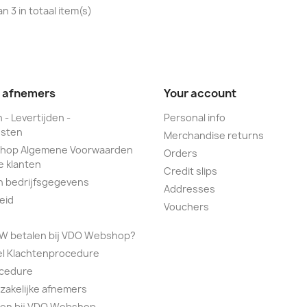
an 3 in totaal item(s)
e afnemers
Your account
 - Levertijden -
Personal info
sten
Merchandise returns
hop Algemene Voorwaarden
Orders
e klanten
Credit slips
n bedrijfsgegevens
Addresses
eid
Vouchers
TW betalen bij VDO Webshop?
el Klachtenprocedure
ocedure
 zakelijke afnemers
alen bij VDO Webshop