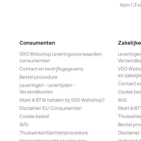
Item 1-3 v
Consumenten
Zakelijk
VDO Webshop Leveringsvoorwaarden
Leveringen
consumenten
Verzendko
Contact en bedrijfsgegevens
VDO Webs
en zakelijk
Bestel procedure
Contact e
Leveringen - Levertijden -
Verzendkosten
Cookie bel
Moet ik BTW betalen bij VDO Webshop?
AVG
Disclaimer EU-Consumenten
Moet ik B
Cookie beleid
Thuiswink
AVG
Bestel pr
Thuiswinkel Klachtenprocedure
Disclaimer
Herroepingsrecht en retouren
Veilig bet