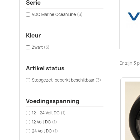
Serie
VDO Marine OceanLine
(3)
Kleur
Zwart
(3)
Er zijn 3
Artikel status
Stopgezet, beperkt beschikbaar
(3)
Voedingsspanning
12 - 24 Volt DC
(1)
12 Volt DC
(1)
24 Volt DC
(1)