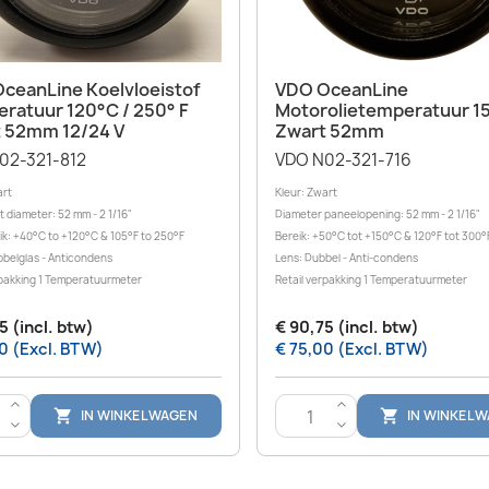
Snel bekijken
Snel bekijken


ceanLine Koelvloeistof
VDO OceanLine
ratuur 120°C / 250° F
Motorolietemperatuur 1
 52mm 12/24 V
Zwart 52mm
02-321-812
VDO N02-321-716
art
Kleur: Zwart
t diameter: 52 mm - 2 1/16"
Diameter paneelopening: 52 mm - 2 1/16"
k: +40°C to +120°C & 105°F to 250°F
Bereik: +50°C tot +150°C & 120°F tot 300°
bbelglas - Anticondens
Lens: Dubbel - Anti-condens
rpakking 1 Temperatuurmeter
Retail verpakking 1 Temperatuurmeter
5 (incl. btw)
€ 90,75 (incl. btw)
0 (Excl. BTW)
€ 75,00 (Excl. BTW)
>
>
IN WINKELWAGEN
IN WINKEL


<
<