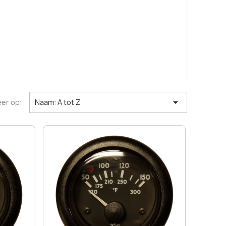

er op:
Naam: A tot Z