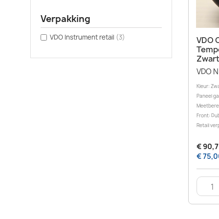
Verpakking
VDO Instrument retail
(3)
VDO O
Tempe
Zwart
VDO N
Kleur: Zw
Paneel ga
Meetberei
Front: Du
Retail ve
€ 90,7
€ 75,0