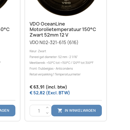
Snel bekijken

VDO OceanLine
50°C
Motorolietemperatuur 150°C
Zwart 52mm 12 V
VDO N02-321-615 (616)
Kleur: Zwart
Paneel gat diameter: 52 mm - 2 1/16"
F
Meetbereik: +50°C tot +150°C / 120°F tot 300°F
Front: Dubbelglas - Anticondens
Retail verpakking 1 Temperatuurmeter
€ 63,91 (incl. btw)
€ 52,82 (Excl. BTW)
>
WAGEN
IN WINKELWAGEN

<