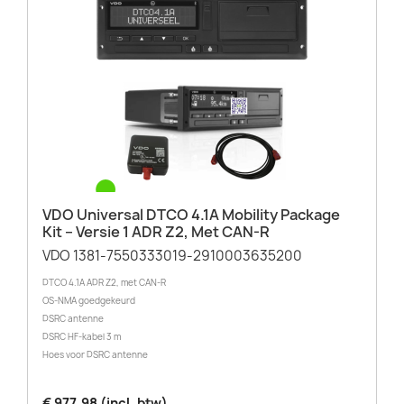
VDO Universal DTCO 4.1A Mobility Package
Kit – Versie 1 ADR Z2, Met CAN-R
VDO 1381-7550333019-2910003635200
DTCO 4.1A ADR Z2, met CAN-R
OS-NMA goedgekeurd
DSRC antenne
DSRC HF-kabel 3 m
Hoes voor DSRC antenne
€ 977,98 (incl. btw)