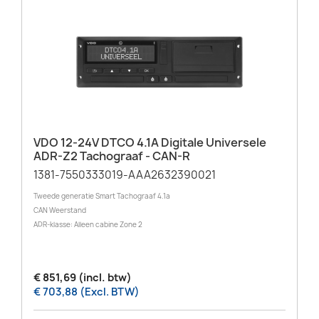
VDO 12-24V DTCO 4.1A Digitale Universele
ADR-Z2 Tachograaf - CAN-R
1381-7550333019-AAA2632390021
Tweede generatie Smart Tachograaf 4.1a
CAN Weerstand
ADR-klasse: Alleen cabine Zone 2
€ 851,69 (incl. btw)
€ 703,88 (Excl. BTW)