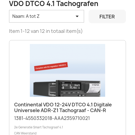
VDO DTCO 4.1 Tachografen

FILTER
Naam: A tot Z
Item 1-12 van 12 in totaal item(s)
Continental VDO 12-24V DTCO 4.1 Digitale
Universele ADR-Z1 Tachograaf - CAN-R
1381-4550332018‬-AAA2359710021
2e Generatie Smart Tachograaf 4.1
CAN Weerstand