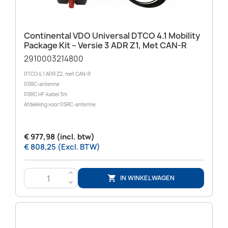
Continental VDO Universal DTCO 4.1 Mobility
Package Kit – Versie 3 ADR Z1, Met CAN-R
2910003214800
DTCO 4.1 ADR Z2, met CAN-R
DSRC-antenne
DSRC HF-kabel 3m
Afdekking voor DSRC-antenne
€ 977,98 (incl. btw)
€ 808,25 (Excl. BTW)
>
IN WINKELWAGEN

<