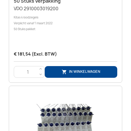
50 Stuks Verpakking
VDO 2910003019200
Kitas 4 loodzegels
Verplicht vanaf 1 maart 2022
50 Stuks pakket
€ 181,54 (Excl. BTW)
>
IN WINKELWAGEN

<