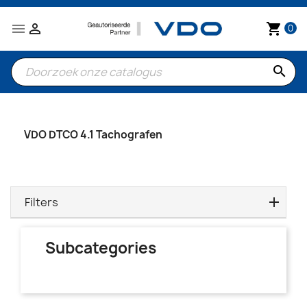


shopping_cart
0
search
VDO DTCO 4.1 Tachografen
Filters
Subcategories