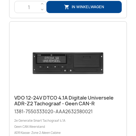
>
IN WINKELWAGEN

<
VDO 12-24V DTCO 4.1A Digitale Universele
ADR-Z2 Tachograaf - Geen CAN-R
1381-7550333020-AAA2632380021
2e Generatie Smart Tachograaf 4.1A
Geen CAN Weerstand
ADR Klasse: Zone 2 Alleen Cabine