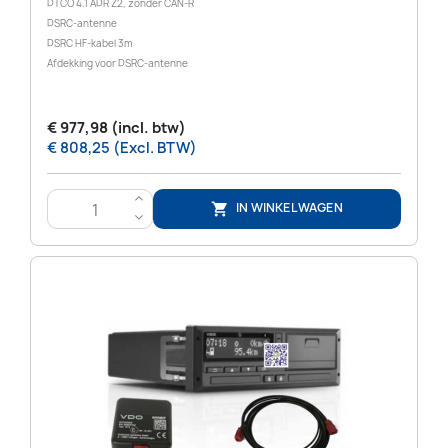
DTCO 4.1 ADR Z2, zonder CAN-R
DSRC-antenne
DSRC HF-kabel 3m
Afdekking voor DSRC-antenne
€ 977,98 (incl. btw)
€ 808,25 (Excl. BTW)
>
IN WINKELWAGEN

<