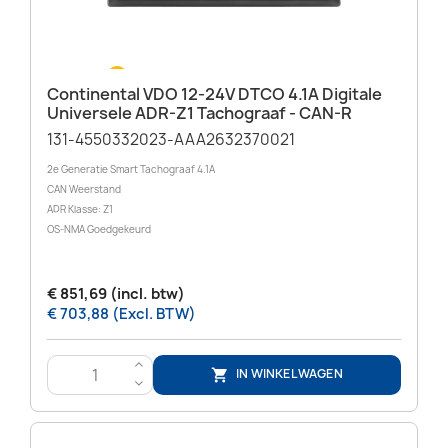
Continental VDO 12-24V DTCO 4.1A Digitale
Universele ADR-Z1 Tachograaf - CAN-R
131-4550332023‬-AAA2632370021
2e Generatie Smart Tachograaf 4.1A
CAN Weerstand
ADR Klasse: Z1
OS-NMA Goedgekeurd
€ 851,69 (incl. btw)
€ 703,88 (Excl. BTW)
>
IN WINKELWAGEN

<