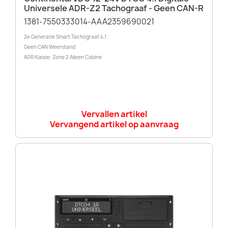
Universele ADR-Z2 Tachograaf - Geen CAN-R
1381-7550333014-AAA2359690021
2e Generatie Smart Tachograaf 4.1
Geen CAN Weerstand
ADR Klasse: Zone 2 Alleen Cabine
Vervallen artikel
Vervangend artikel op aanvraag