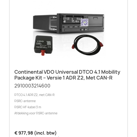
Continental VDO Universal DTCO 4.1 Mobility
Package Kit – Versie 1 ADR Z2, Met CAN-R
2910003214600
DTCO 4.1 ADR Z2, met CAN-R
DSRC-antenne
DSRC HF-kabel 3 m
Afdekking voor DSRC-antenne
€ 977,98 (incl. btw)