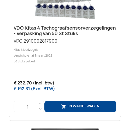
VDO Kitas 4 Tachograafsensorverzegelingen
- Verpakking Van 50 St Stuks
VDO 2910002817900
Kitas 4 loodzegels
Verplicht vanaf 1 maart 2022
50 Stuks pakket
€ 232,70 (incl. btw)
€ 192,31 (Excl. BTW)
>
IN WINKELWAGEN

<