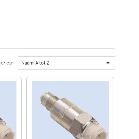

er op:
Naam: A tot Z