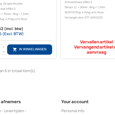
Schroefdraad: M18x1.5
: Zie specificaties
Sensor (L) = 90mm - Ring = 1.2mm
aad: M18x1.5
ISO15170 Plug: 4-Polig Licht-Roze
) = 35mm - Ring = 1.2mm
Vervangen door 2171-20502225
lug: 4-Polig Licht-Roze
52 (incl. btw)
5 (Excl. BTW)
Vervallen artikel
Vervangend artikel 
>
IN WINKELWAGEN

aanvraag
<
an 6 in totaal item(s)
e afnemers
Your account
 - Levertijden -
Personal info