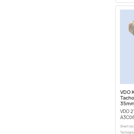
VDO K
Tacho
35mm 
VDO 2
A3C06
Smart tac
Tachograa