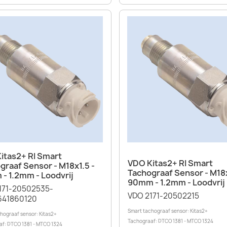
Snel bekijken

itas2+ RI Smart
Snel bekijken

VDO Kitas2+ RI Smart
graaf Sensor - M18x1.5 -
Tachograaf Sensor - M18x
- 1.2mm - Loodvrij
90mm - 1.2mm - Loodvrij
171-20502535-
VDO 2171-20502215
41860120
Smart tachograaf sensor: Kitas2+
hograaf sensor: Kitas2+
Tachograaf: DTCO 1381 - MTCO 1324
f: DTCO 1381 - MTCO 1324