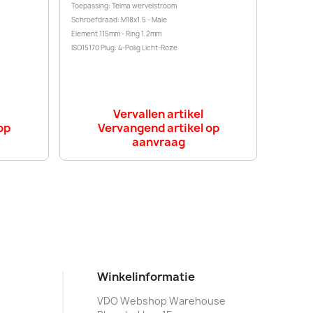
Toepassing: Telma wervelstroom
Schroefdraad: M18x1.5 - Male
Element 115mm - Ring 1.2mm
ISO15170 Plug: 4-Polig Licht-Roze
Vervallen artikel
op
Vervangend artikel op
aanvraag
Winkelinformatie
VDO Webshop Warehouse