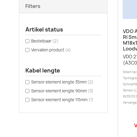
Filters
Artikel status
VDO 
RI Sm
Bestelbaar
(2)
M18x1
Loodv
Vervallen product
(4)
VDO 2
(A3C
Kabel lengte
Smart tac
Tachograa
Sensor element lengte 35mm
(2)
Schroefdr
Sensor element lengte 90mm
(3)
Sensor (L
ISO15170 S
Sensor element lengte 115mm
(1)
Vervange
V