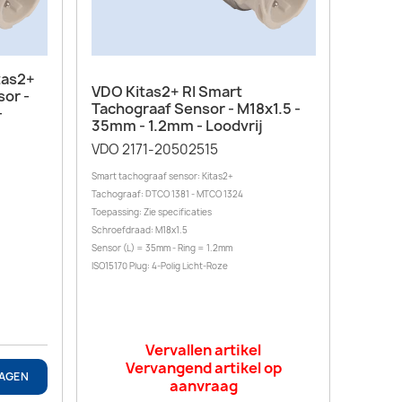
tas2+
Snel bekijken

VDO Kitas2+ RI Smart
sor -
Tachograaf Sensor - M18x1.5 -
-
35mm - 1.2mm - Loodvrij
VDO 2171-20502515
Smart tachograaf sensor: Kitas2+
Tachograaf: DTCO 1381 - MTCO 1324
Toepassing: Zie specificaties
Schroefdraad: M18x1.5
Sensor (L) = 35mm - Ring = 1.2mm
ISO15170 Plug: 4-Polig Licht-Roze
Vervallen artikel
Vervangend artikel op
WAGEN
aanvraag