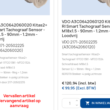
Snel bekijken

VDO A3C0642060120 Ki
Snel bekijken

A3C0642060020 Kitas2+
RI Smart Tachograaf Sen
art Tachograaf Sensor -
M18x1.5 - 90mm - 1.2mm 
.5 - 90mm - 1.2mm -
Loodvrij
rij
VDO 2171-20502235
171-20502225
(A3C0642060120)
0642060020)
Smart tachograafsensor: Kitas2+
hograafsensor: Kitas2+
Tachograaf: DTCO 1381 - MTCO 1324
f: DTCO 1381 - MTCO 1324
Schroefdraad: M18x1,5
aad: M18x1,5
Sensor (L) = 90mm - Ring = 1,2mm
) = 90mm - Ring = 1,2mm
ISO15170 Stekker: 4-polig Lichtroze
tekker: 4-polig Lichtroze
n door 2171-20502235
€ 120,94 (incl. btw)
€ 99,95 (Excl. BTW)
Vervallen artikel
ervangend artikel op
>
IN WINKEL

aanvraag
<