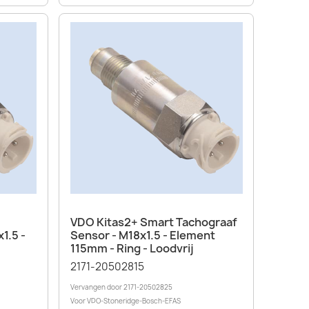
Snel bekijken

VDO Kitas2+ Smart Tachograaf
1.5 -
Sensor - M18x1.5 - Element
115mm - Ring - Loodvrij
2171-20502815
Vervangen door 2171-20502825
Voor VDO-Stoneridge-Bosch-EFAS