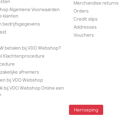
sten
Merchandise returns
hop Algemene Voorwaarden
Orders
e klanten
Credit slips
n bedrijfsgegevens
Addresses
eid
Vouchers
TW betalen bij VDO Webshop?
el Klachtenprocedure
ocedure
 zakelijke afnemers
alen bij VDO Webshop
ik bij VDO Webshop Online een
n
Herroeping