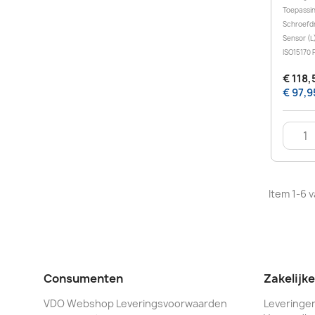
Toepassing
Schroefdr
Sensor (L
ISO15170 P
€ 118,
€ 97,9
Item 1-6 v
Consumenten
Zakelijk
VDO Webshop Leveringsvoorwaarden
Leveringen