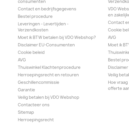
consumenten
Verzendko
Contact en bedrijfsgegevens
VDO Webs
en zakelijk
Bestel procedure
Contact e
Leveringen - Levertijden -
Verzendkosten
Cookie bel
Moet ik BTW betalen bij VDO Webshop?
AVG
Disclaimer EU-Consumenten
Moet ik B
Cookie beleid
Thuiswink
AVG
Bestel pr
Thuiswinkel Klachtenprocedure
Disclaimer
Herroepingsrecht en retouren
Veilig bet
Geschillencommissie
Hoe vraag 
offerte aa
Garantie
Veilig betalen bij VDO Webshop
Contacteer ons
Sitemap
Herroepingsrecht