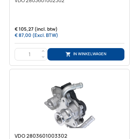
VDO 2803601002302
€ 105,27 (incl. btw)
€ 87,00 (Excl. BTW)
>
IN WINKELWAGEN

<
VDO 2803601003302