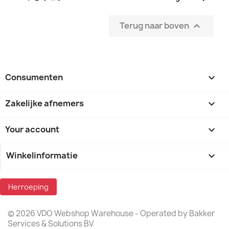
Terug naar boven

Consumenten

Zakelijke afnemers

Your account

Winkelinformatie
keyboard_arrow_down
Herroeping
© 2026 VDO Webshop Warehouse - Operated by Bakker
Services & Solutions BV