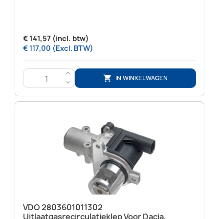
€ 141,57 (incl. btw)
€ 117,00 (Excl. BTW)
>
IN WINKELWAGEN

<
VDO 2803601011302
Uitlaatgasrecirculatieklep Voor Dacia,