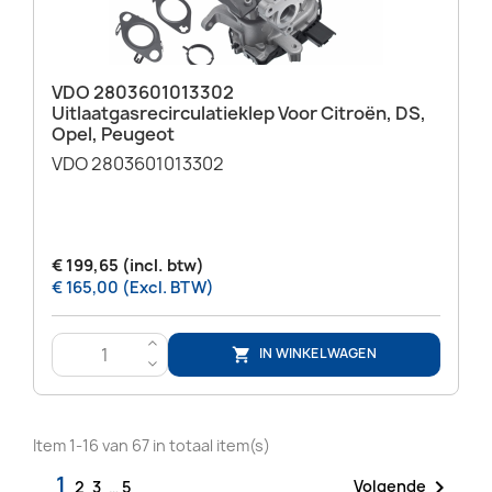
VDO 2803601013302
Uitlaatgasrecirculatieklep Voor Citroën, DS,
Opel, Peugeot
VDO 2803601013302
€ 199,65 (incl. btw)
€ 165,00 (Excl. BTW)
>
IN WINKELWAGEN

<
Item 1-16 van 67 in totaal item(s)
1

Volgende
2
3
…
5