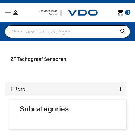


shopping_cart
0
search
ZF Tachograaf Sensoren
Filters
Subcategories