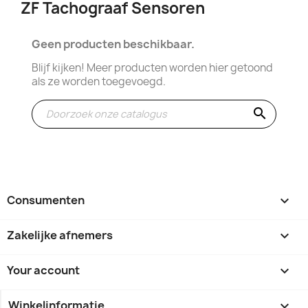
ZF Tachograaf Sensoren
Geen producten beschikbaar.
Blijf kijken! Meer producten worden hier getoond
als ze worden toegevoegd.
search
Consumenten

Zakelijke afnemers

Your account

Winkelinformatie
keyboard_arrow_down