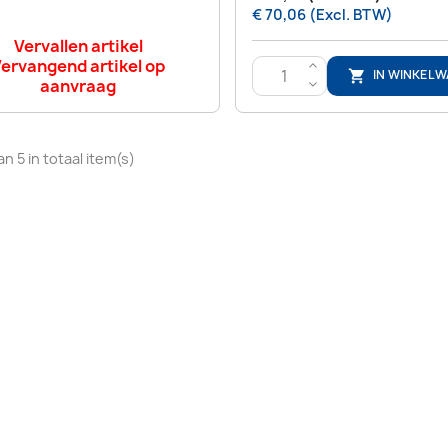
€ 70,06 (Excl. BTW)
Vervallen artikel
ervangend artikel op
>
IN WINKEL

aanvraag
<
an 5 in totaal item(s)