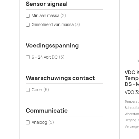
Sensor signaal
Min aan massa
(2)
Geïsoleerd van massa
(3)
Voedingsspanning
6 - 24 Volt DC
(5)
VDO K
Waarschuwings contact
Tempe
DS - 
Geen
(5)
VDO 3
Temperatu
Schroefdr
Communicatie
Weerstan
Uitgang: 
Analoog
(5)
Vervange