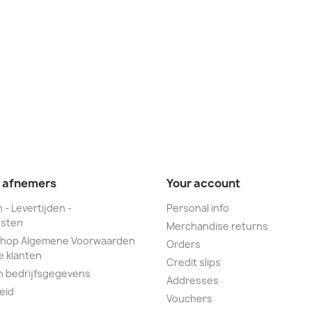
e afnemers
Your account
 - Levertijden -
Personal info
sten
Merchandise returns
hop Algemene Voorwaarden
Orders
e klanten
Credit slips
n bedrijfsgegevens
Addresses
eid
Vouchers