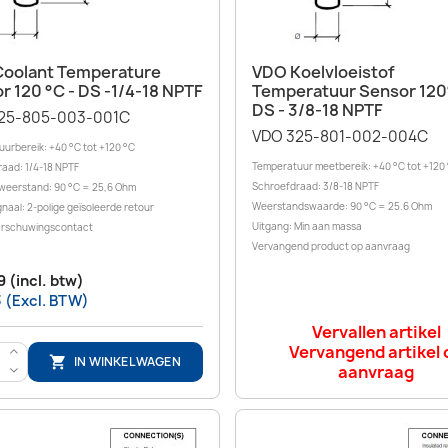
Snel bekijken
Snel bekijken


oolant Temperature
VDO Koelvloeistof
r 120 °C - DS -1/4-18 NPTF
Temperatuur Sensor 120
DS - 3/8-18 NPTF
25-805-003-001C
VDO 325-801-002-004C
urbereik: +40 °C tot +120 °C
Temperatuur meetbereik: +40 °C tot +120
aad: 1/4-18 NPTF
Schroefdraad: 3/8-18 NPTF
weerstand: 90 °C = 25,6 Ohm
Weerstandswaarde: 90 °C = 25.6 Ohm
gnaal: 2-polige geïsoleerde retour
Uitgang: Min aan massa
rschuwingscontact
Vervangend product op aanvraag
9 (incl. btw)
3 (Excl. BTW)
Vervallen artikel
Vervangend artikel 
>
IN WINKELWAGEN

aanvraag
<