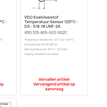
Snel bekijken

VDO Koelvloeistof
°C -
Temperatuur Sensor 120°C -
DS - 5/8-18 UNF-2A
VDO 325-805-003-002C
 °C
Temperatuur meetbereik: +40 °C tot +120 °C
Schroefdraad: 5/8-18 UNF-2A
Weerstandswaarde: 90 °C = 25.6 Ohm
Uitgang: Geïsoleerd van massa
Vervallen artikel
op
Vervangend artikel op
aanvraag