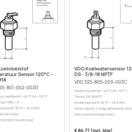
Snel bekijken
Snel bekijken


oelvloeistof
VDO Koelwatersensor 12
ratuur Sensor 120°C -
DS - 3/8-18 NPTF
M18
VDO 325-805-003-003C
25-801-002-002D
Temperatuurbereik: +40 °C tot +120 °C
ur meetbereik: +40 °C tot +120 °C
Thread: 3/8-18 NPTF
aad: M18 x 1.5
Zenderweerstand: 90 °C = 25,6 Ohm
dswaarde: 90 °C = 25.6 Ohm
Sensor signaal: 2-polige geïsoleerde retou
Min aan massa
Geen waarschuwingscontact
nd product op aanvraag
€ 84,77 (incl. btw)