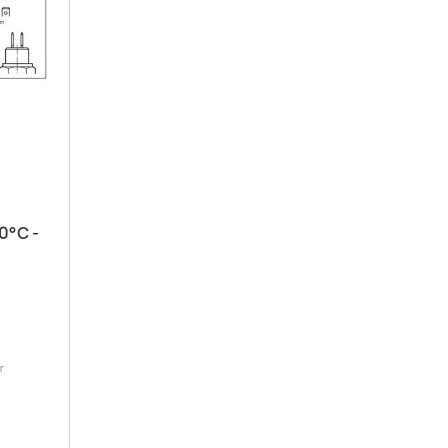
0°C -
r