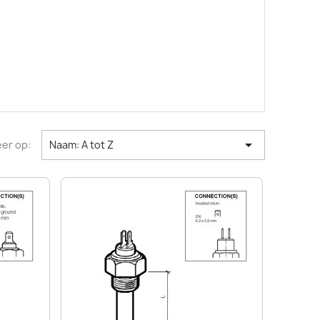

er op:
Naam: A tot Z