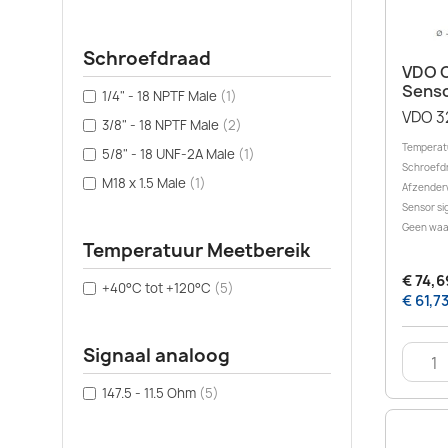
Schroefdraad
VDO C
Senso
1/4" - 18 NPTF Male
(1)
VDO 3
3/8" - 18 NPTF Male
(2)
Temperatu
5/8" - 18 UNF-2A Male
(1)
Schroefdr
M18 x 1.5 Male
(1)
Afzender
Sensor si
Geen waa
Temperatuur Meetbereik
€ 74,6
+40°C tot +120°C
(5)
€ 61,7
Signaal analoog
147.5 - 11.5 Ohm
(5)