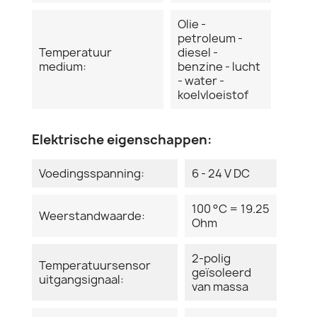
Olie -
petroleum -
Temperatuur
diesel -
medium:
benzine - lucht
- water -
koelvloeistof
Elektrische eigenschappen:
Voedingsspanning:
6 - 24 V DC
100 °C = 19.25
Weerstandwaarde:
Ohm
2-polig
Temperatuursensor
geïsoleerd
uitgangsignaal:
van massa