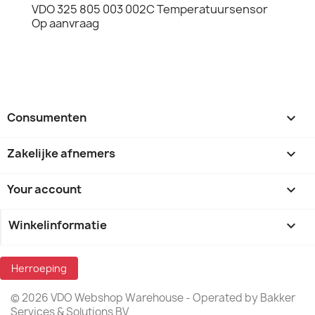
VDO 325 805 003 002C Temperatuursensor
Op aanvraag
Consumenten

Zakelijke afnemers

Your account

Winkelinformatie
keyboard_arrow_down
Herroeping
© 2026 VDO Webshop Warehouse - Operated by Bakker
Services & Solutions BV