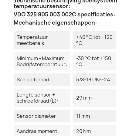
Technische beschrijving koelsysteem
temperatuursensor:
VDO 325 805 003 002C specificaties:
Mechanische eigenschappen:
Temperatuur
+40 °C tot +120
meetbereik:
°C
Minimum - Maximum
-30 °C tot +150
Bedrijfstemperatuur:
°C
Schroefdraad:
5/8-18 UNF-2A
Lengte sensor +
29 mm
schroefdraad (L):
Sensor diameter:
11 mm
Aandraaimoment:
20 Nm