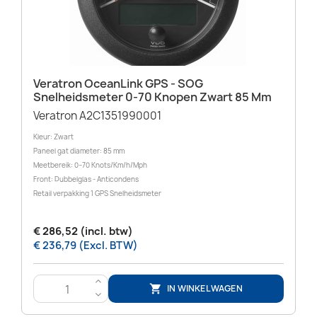
Veratron OceanLink GPS - SOG
Snelheidsmeter 0-70 Knopen Zwart 85 Mm
Veratron A2C1351990001
Kleur: Zwart
Paneel gat diameter: 85 mm
Meetbereik: 0–70 Knots/Km/h/Mph
Front: Dubbelglas - Anticondens
Retail verpakking 1 GPS Snelheidsmeter
€ 286,52 (incl. btw)
€ 236,79 (Excl. BTW)
>
IN WINKELWAGEN

<