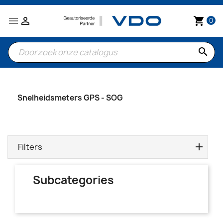


shopping_cart
0
search
Snelheidsmeters GPS - SOG
Filters
Subcategories