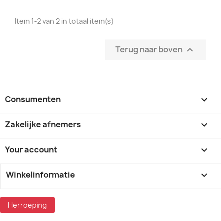
Item 1-2 van 2 in totaal item(s)
Terug naar boven

Consumenten

Zakelijke afnemers

Your account

Winkelinformatie
keyboard_arrow_down
Herroeping