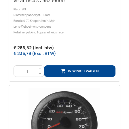
Veratron A2C1352090001
Kleur: Wit
Diameter paneelgat: 85mm
Bereik: 0-70 Knopen/Km/h/Mph
Lens: Dubbel - Anti-condens
Retail verpakking 1 gps snelheidsmeter
€ 286,52 (incl. btw)
€ 236,79 (Excl. BTW)
>
IN WINKELWAGEN

<