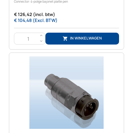
Connector: 4-polige bajonet platte pen
€ 126,42 (incl. btw)
€ 104,48 (Excl. BTW)
>
IN WINKELWAGEN

<