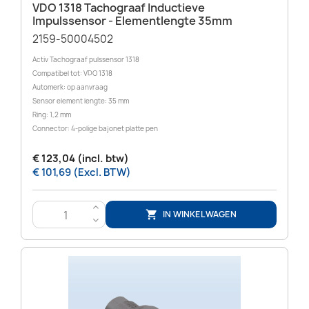
VDO 1318 Tachograaf Inductieve
Impulssensor - Elementlengte 35mm
2159-50004502
Activ Tachograaf pulssensor 1318
Compatibel tot: VDO 1318
Automerk: op aanvraag
Sensor element lengte: 35 mm
Ring: 1,2 mm
Connector: 4-polige bajonet platte pen
€ 123,04 (incl. btw)
€ 101,69 (Excl. BTW)
>
IN WINKELWAGEN

<