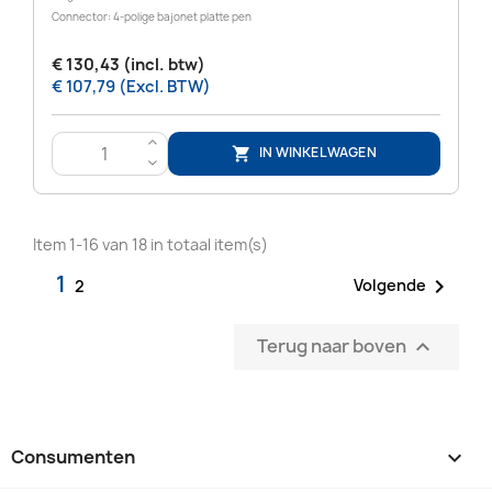
Connector: 4-polige bajonet platte pen
€ 130,43 (incl. btw)
€ 107,79 (Excl. BTW)
>
IN WINKELWAGEN

<
Item 1-16 van 18 in totaal item(s)
1

Volgende
2
Terug naar boven

Consumenten
