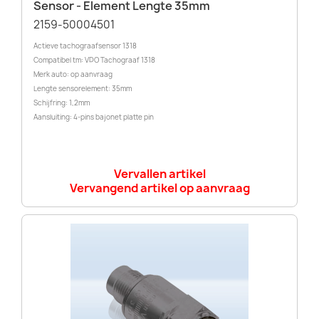
Sensor - Element Lengte 35mm
2159-50004501
Actieve tachograafsensor 1318
Compatibel tm: VDO Tachograaf 1318
Merk auto: op aanvraag
Lengte sensorelement: 35mm
Schijfring: 1,2mm
Aansluiting: 4-pins bajonet platte pin
Vervallen artikel
Vervangend artikel op aanvraag