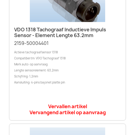
VDO 1318 Tachograaf Inductieve Impuls
Sensor - Element Lengte 63.2mm
2159-50004401
Actieve tachograafsensor 1318
Compatibel tm: VDO Tachograaf 1318
Merk auto: op aanvraag
Lengte sensorelement: 63,2mm
Schijfring: 1,2mm
Aansluiting: 4-pins bajonet platte pin
Vervallen artikel
Vervangend artikel op aanvraag