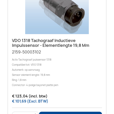
VDO 1318 Tachograaf Inductieve
Impulssensor - Elementlengte 19,8 Mm
2159-50003102
Activ Tachograaf pulssensor 1318
Compatibel tot: VDO 1318
Automerk: op aanvraag
Sensor-element lengte: 19,8 mm
Ring: 1,8 mm
Connector: 4-polige bajonet platte pen
€ 123,04 (incl. btw)
€ 101,69 (Excl. BTW)