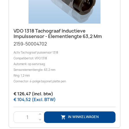
VDO 1318 Tachograaf Inductieve
Impulssensor - Elementlengte 63,2 Mm
2159-50004702
Activ Tachograaf pulssensor 1318
Compatibel tot: VDO 1318
Automerk: op aanvraag
Sensorelementlengte: 63,2 mm
Ring: 1,2 mm
Connector: 4-polige bajonet platte pen
€ 126,47 (incl. btw)
€ 104,52 (Excl. BTW)
>
IN WINKELWAGEN

<