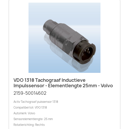
VDO 1318 Tachograaf Inductieve
Impulssensor - Elementlengte 25mm - Volvo
2159-50014602
Activ Tachograaf pulssensor 1318
Compatibel tot: VDO 1318
Automerk: Volvo
Sensorelementlengte: 25 mm
Rotatierichting: Rechts