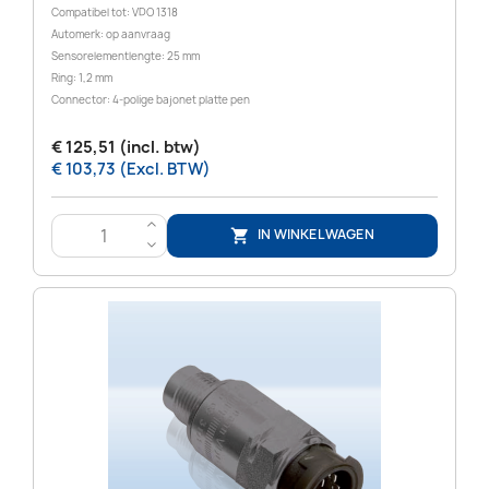
Compatibel tot: VDO 1318
Automerk: op aanvraag
Sensorelementlengte: 25 mm
Ring: 1,2 mm
Connector: 4-polige bajonet platte pen
€ 125,51 (incl. btw)
€ 103,73 (Excl. BTW)
>
IN WINKELWAGEN

<