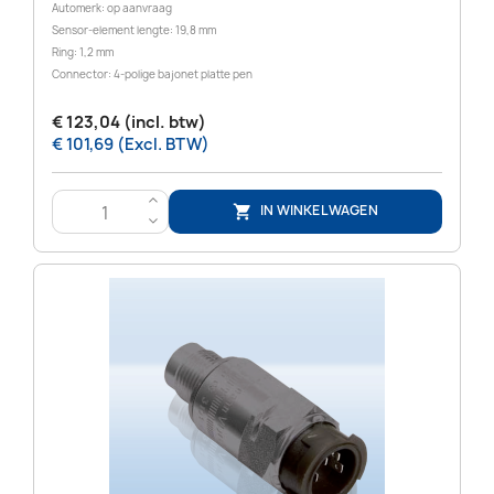
Automerk: op aanvraag
Sensor-element lengte: 19,8 mm
Ring: 1,2 mm
Connector: 4-polige bajonet platte pen
€ 123,04 (incl. btw)
€ 101,69 (Excl. BTW)
>
IN WINKELWAGEN

<