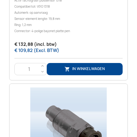
Activ Tachograaf pulssensor 1318
Compatibel tot: VDO 1318
Automerk: op aanvraag
Sensor-element lengte: 19,8 mm
Ring: 1,2 mm
Connector: 4-polige bajonet platte pen
€ 132,88 (incl. btw)
€ 109,82 (Excl. BTW)
>
IN WINKELWAGEN

<