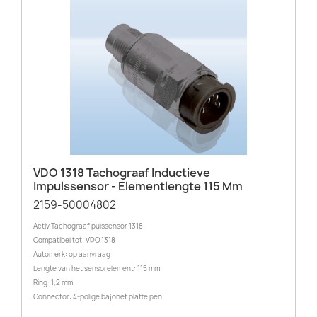
VDO 1318 Tachograaf Inductieve
Impulssensor - Elementlengte 115 Mm
2159-50004802
Activ Tachograaf pulssensor 1318
Compatibel tot: VDO 1318
Automerk: op aanvraag
Lengte van het sensorelement: 115 mm
Ring: 1,2 mm
Connector: 4-polige bajonet platte pen