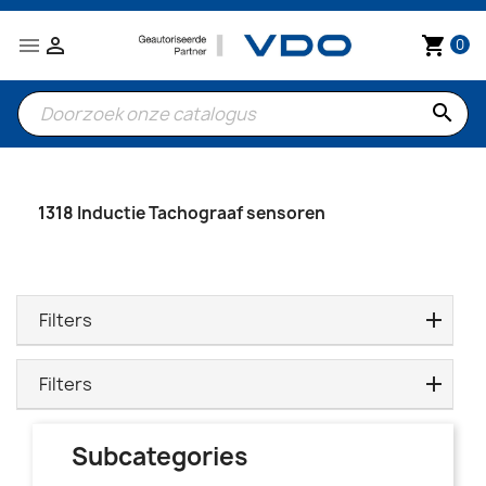


shopping_cart
0
search
1318 Inductie Tachograaf sensoren
Filters
Filters
Subcategories