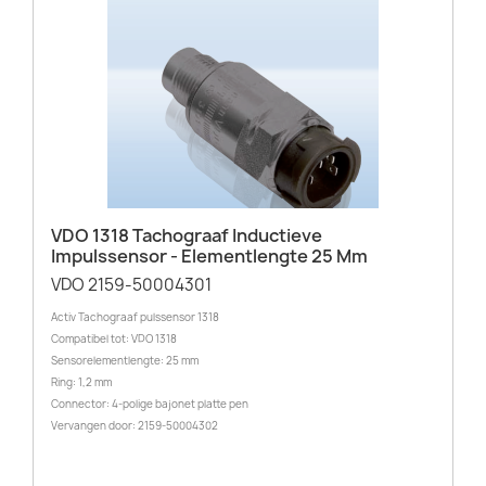
VDO 1318 Tachograaf Inductieve
Impulssensor - Elementlengte 25 Mm
VDO 2159-50004301
Activ Tachograaf pulssensor 1318
Compatibel tot: VDO 1318
Sensorelementlengte: 25 mm
Ring: 1,2 mm
Connector: 4-polige bajonet platte pen
Vervangen door: 2159-50004302