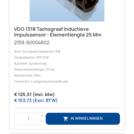
VDO 1318 Tachograaf Inductieve
Impulssensor - Elementlengte 25 Mm
2159-50004602
Activ Tachograaf pulssensor 1318
Compatibel tot: VDO 1318
Automerk: op aanvraag
Sensorelementlengte: 25 mm
Wasmachine: Geen
Connector: 4-polige bajonet platte pen
€ 125,51 (incl. btw)
€ 103,73 (Excl. BTW)
>
IN WINKELWAGEN

<