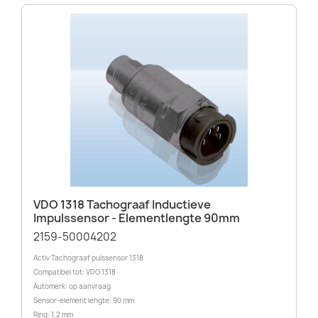
VDO 1318 Tachograaf Inductieve
Impulssensor - Elementlengte 90mm
2159-50004202
Activ Tachograaf pulssensor 1318
Compatibel tot: VDO 1318
Automerk: op aanvraag
Sensor-element lengte: 90 mm
Ring: 1,2 mm