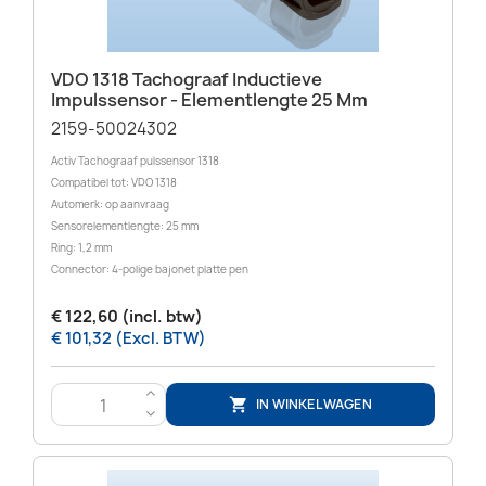
VDO 1318 Tachograaf Inductieve
Impulssensor - Elementlengte 25 Mm
2159-50024302
Activ Tachograaf pulssensor 1318
Compatibel tot: VDO 1318
Automerk: op aanvraag
Sensorelementlengte: 25 mm
Ring: 1,2 mm
Connector: 4-polige bajonet platte pen
€ 122,60 (incl. btw)
€ 101,32 (Excl. BTW)
>
IN WINKELWAGEN

<