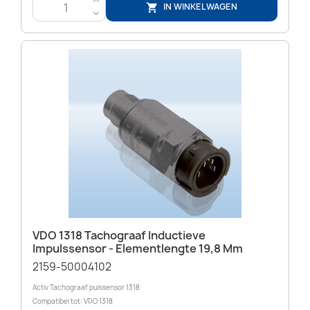
>
IN WINKELWAGEN

<
VDO 1318 Tachograaf Inductieve
Impulssensor - Elementlengte 19,8 Mm
2159-50004102
Activ Tachograaf pulssensor 1318
Compatibel tot: VDO 1318