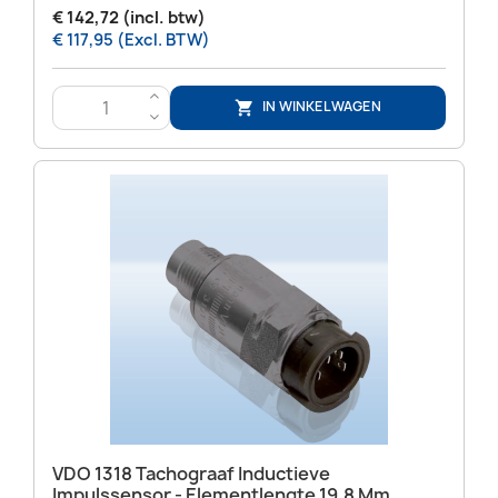
€ 142,72 (incl. btw)
€ 117,95 (Excl. BTW)
>
IN WINKELWAGEN

<
VDO 1318 Tachograaf Inductieve
Impulssensor - Elementlengte 19,8 Mm