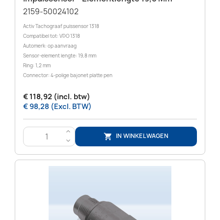
2159-50024102
Activ Tachograaf pulssensor 1318
Compatibel tot: VDO 1318
Automerk: op aanvraag
Sensor-element lengte: 19,8 mm
Ring: 1,2 mm
Connector: 4-polige bajonet platte pen
€ 118,92 (incl. btw)
€ 98,28 (Excl. BTW)
>
IN WINKELWAGEN

<