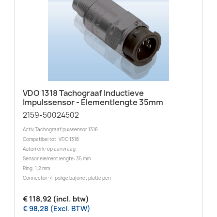
VDO 1318 Tachograaf Inductieve
Impulssensor - Elementlengte 35mm
2159-50024502
Activ Tachograaf pulssensor 1318
Compatibel tot: VDO 1318
Automerk: op aanvraag
Sensor element lengte: 35 mm
Ring: 1,2 mm
Connector: 4-polige bajonet platte pen
€ 118,92 (incl. btw)
€ 98,28 (Excl. BTW)