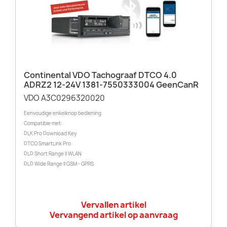
Continental VDO Tachograaf DTCO 4.0
ADRZ2 12-24V 1381-7550333004 GeenCanR
VDO A3C0296320020
Eenvoudige enkelknop bediening
Compatible met:
DLK Pro Download Key
DTCO SmartLink Pro
DLD Short Range II WLAN
DLD Wide Range II GSM - GPRS
Vervallen artikel
Vervangend artikel op aanvraag