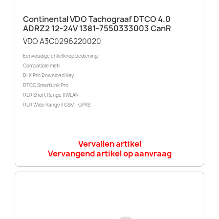
Continental VDO Tachograaf DTCO 4.0
ADRZ2 12-24V 1381-7550333003 CanR
VDO A3C0296220020
Eenvoudige enkelknop bediening
Compatible met:
DLK Pro Download Key
DTCO SmartLink Pro
DLD Short Range II WLAN
DLD Wide Range II GSM - GPRS
Vervallen artikel
Vervangend artikel op aanvraag