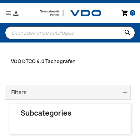


shopping_cart
0
search
VDO DTCO 4.0 Tachografen
Filters
Subcategories