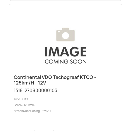
Continental VDO Tachograaf KTCO -
125km/h - 12V
1318-270900000103
Type: KTCO
Bereik: 125kmh:
Stroomvoorziening: 12V DC