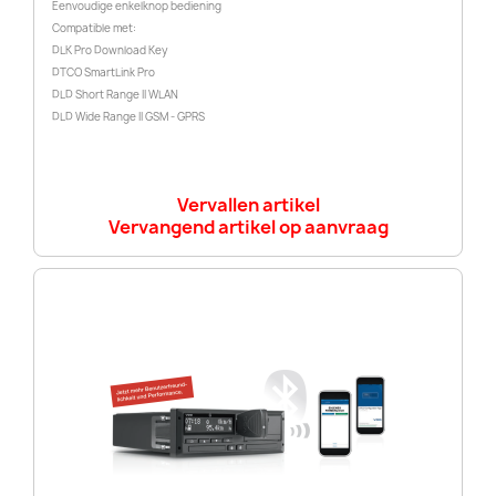
Eenvoudige enkelknop bediening
Compatible met:
DLK Pro Download Key
DTCO SmartLink Pro
DLD Short Range II WLAN
DLD Wide Range II GSM - GPRS
Vervallen artikel
Vervangend artikel op aanvraag