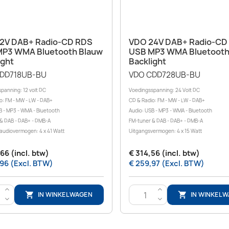
Snel bekijken
Snel bekijken


2V DAB+ Radio-CD RDS
VDO 24V DAB+ Radio-CD
P3 WMA Bluetooth Blauw
USB MP3 WMA Bluetooth
ight
Backlight
DD718UB-BU
VDO CDD728UB-BU
panning: 12 volt DC
Voedingsspanning: 24 Volt DC
o: FM - MW - LW - DAB+
CD & Radio: FM - MW - LW - DAB+
B - MP3 - WMA - Bluetooth
Audio: USB - MP3 - WMA - Bluetooth
& DAB - DAB+ - DMB-A
FM-tuner & DAB - DAB+ - DMB-A
audiovermogen: 4 x 41 Watt
Uitgangsvermogen: 4 x 15 Watt
66 (incl. btw)
€ 314,56 (incl. btw)
96 (Excl. BTW)
€ 259,97 (Excl. BTW)
>
>
IN WINKELWAGEN
IN WINKEL


<
<