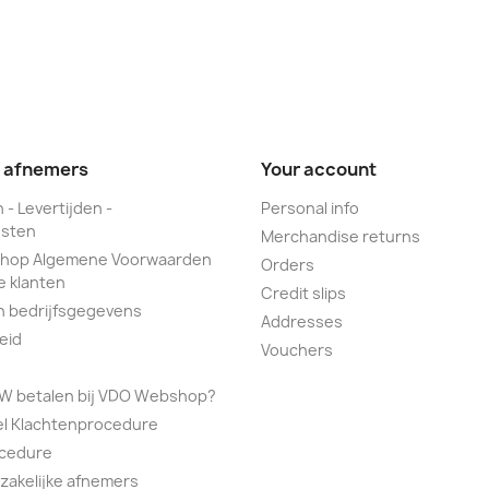
e afnemers
Your account
 - Levertijden -
Personal info
sten
Merchandise returns
hop Algemene Voorwaarden
Orders
e klanten
Credit slips
n bedrijfsgegevens
Addresses
eid
Vouchers
TW betalen bij VDO Webshop?
el Klachtenprocedure
ocedure
 zakelijke afnemers