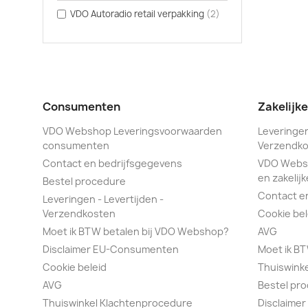
VDO Autoradio retail verpakking
(2)
Consumenten
Zakelijk
VDO Webshop Leveringsvoorwaarden
Leveringen
consumenten
Verzendko
Contact en bedrijfsgegevens
VDO Webs
en zakelijk
Bestel procedure
Contact e
Leveringen - Levertijden -
Verzendkosten
Cookie bel
Moet ik BTW betalen bij VDO Webshop?
AVG
Disclaimer EU-Consumenten
Moet ik B
Cookie beleid
Thuiswink
AVG
Bestel pr
Thuiswinkel Klachtenprocedure
Disclaimer