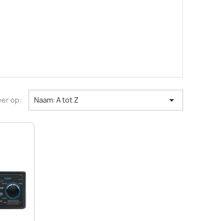

er op:
Naam: A tot Z