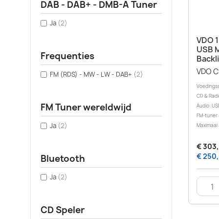
DAB - DAB+ - DMB-A Tuner
Ja
(2)
VDO 1
USB M
Frequenties
Backl
VDO C
FM (RDS) - MW - LW - DAB+
(2)
Voedingss
CD & Radi
FM Tuner wereldwijd
Audio: US
FM-tuner 
Ja
(2)
Maximaal 
€ 303,
€ 250,
Bluetooth
Ja
(2)
CD Speler