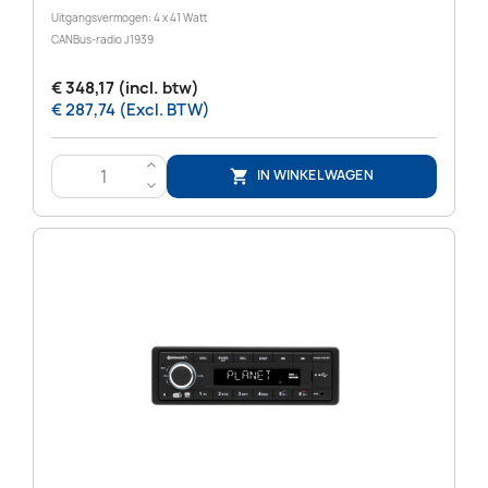
Uitgangsvermogen: 4 x 41 Watt
CANBus-radio J1939
€ 348,17 (incl. btw)
€ 287,74 (Excl. BTW)
>
IN WINKELWAGEN

<