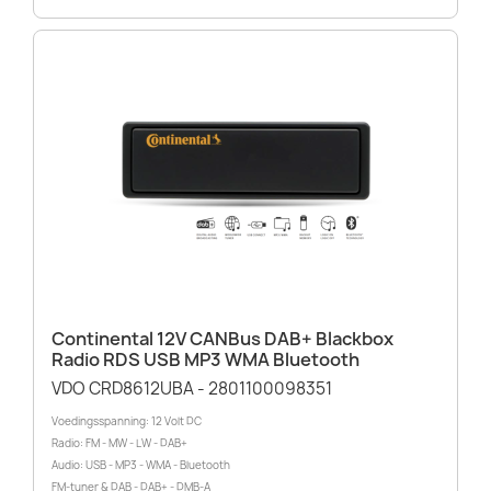
Continental 12V CANBus DAB+ Blackbox
Radio RDS USB MP3 WMA Bluetooth
VDO CRD8612UBA - 2801100098351
Voedingsspanning: 12 Volt DC
Radio: FM - MW - LW - DAB+
Audio: USB - MP3 - WMA - Bluetooth
FM-tuner & DAB - DAB+ - DMB-A