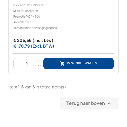
6.75 Inch" LVDS Scherm
Multi-touchscreen
Resolutie 1024 x 600
Antireflectie
Verschillende bevestigingsopties
€ 206,66 (incl. btw)
€ 170,79 (Excl. BTW)
>
IN WINKELWAGEN

<
Item 1-6 van 6 in totaal item(s)
Terug naar boven
