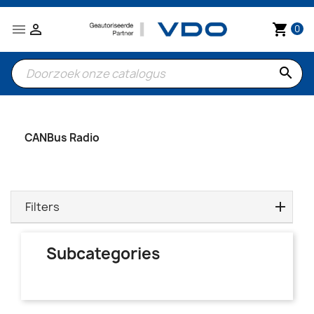


shopping_cart
0
search
CANBus Radio
Filters
Subcategories