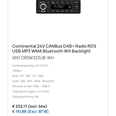
Continental 24V CANBus DAB+ Radio RDS
USB MP3 WMA Bluetooth Wit Backlight
VDO CRDW323UB-WH
Voedingsspanning: 24 Volt DC
CANBus
Radio: FM - MW - LW - DAB+
Audio: USB - MP3 - WMA - Bluetooth
FM-tuner & DAB - DAB+ - DMB-A
Uitgangsvermogen: 4 x 41 Watt
Displayverlichting: Wit
€ 232,17 (incl. btw)
€ 191,88 (Excl. BTW)