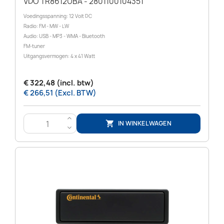
VDO TR8612UBA - 2801100104351
Voedingsspanning: 12 Volt DC
Radio: FM - MW - LW
Audio: USB - MP3 - WMA - Bluetooth
FM-tuner
Uitgangsvermogen: 4 x 41 Watt
€ 322,48 (incl. btw)
€ 266,51 (Excl. BTW)
>
IN WINKELWAGEN

<