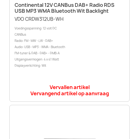
Continental 12V CANBus DAB+ Radio RDS
USB MP3 WMA Bluetooth Wit Backlight
VDO CRDW312UB-WH
Voedingsspanning: 12 volt DC
CANBus
Radio: FM - MW - LW - DAB+
Audio: USB - MP3 - WMA - Bluetooth
FM-tuner & DAB - DAB+ - DMB-A
Uitgangsvermogen: 4 x 41 Watt
Displayverlichting: Wit
Vervallen artikel
Vervangend artikel op aanvraag