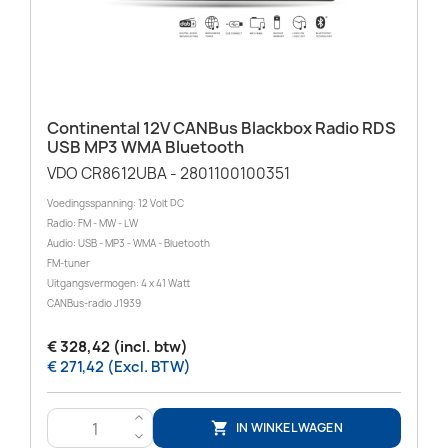
Continental 12V CANBus Blackbox Radio RDS
USB MP3 WMA Bluetooth
VDO CR8612UBA - 2801100100351
Voedingsspanning: 12 Volt DC
Radio: FM - MW - LW
Audio: USB - MP3 - WMA - Bluetooth
FM-tuner
Uitgangsvermogen: 4 x 41 Watt
CANBus-radio J1939
€ 328,42 (incl. btw)
€ 271,42 (Excl. BTW)
>
IN WINKELWAGEN

<