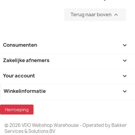
Terug naar boven

Consumenten

Zakelijke afnemers

Your account

Winkelinformatie
keyboard_arrow_down
Herroeping
© 2026 VDO Webshop Warehouse - Operated by Bakker
Services & Solutions BV