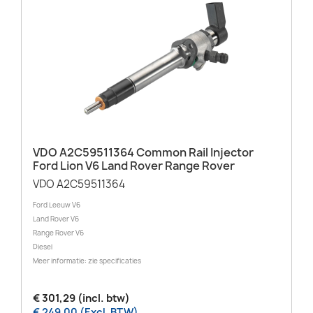
VDO A2C59511364 Common Rail Injector
Ford Lion V6 Land Rover Range Rover
VDO A2C59511364
Ford Leeuw V6
Land Rover V6
Range Rover V6
Diesel
Meer informatie: zie specificaties
€ 301,29 (incl. btw)
€ 249,00 (Excl. BTW)