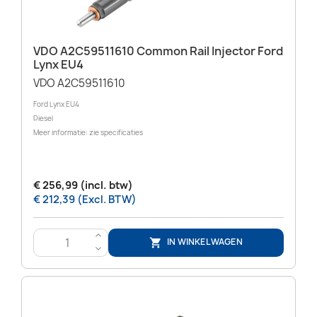
VDO A2C59511610 Common Rail Injector Ford
Lynx EU4
VDO A2C59511610
Ford Lynx EU4
Diesel
Meer informatie: zie specificaties
€ 256,99 (incl. btw)
€ 212,39 (Excl. BTW)
>
IN WINKELWAGEN

<