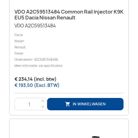
VDO A2C59513484 Common Rail Injector K9K
EU5 Dacia Nissan Renault
VDO A2C59513484
Dacia
Nissan
Renault
Diesel
Onderdeelnr: A2C5951348466
Meer informatie: zie specificaties
€ 234,14 (incl. btw)
€ 193,50 (Excl. BTW)
>
IN WINKELWAGEN

<