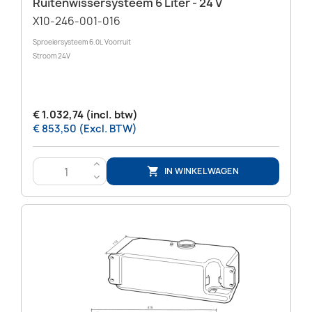
Ruitenwissersysteem 6 Liter - 24 V
X10-246-001-016
Sproeiersysteem 6.0L Voorruit
Stroom 24V
€ 1.032,74 (incl. btw)
€ 853,50 (Excl. BTW)
>
IN WINKELWAGEN

<