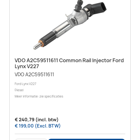
VDO A2C59511611 Common Rail Injector Ford
Lynx V227
VDO A2C59511611
Ford Lynx V227
Diesel
Meer informatie: zie specificaties
€ 240,79 (incl. btw)
€ 199,00 (Excl. BTW)