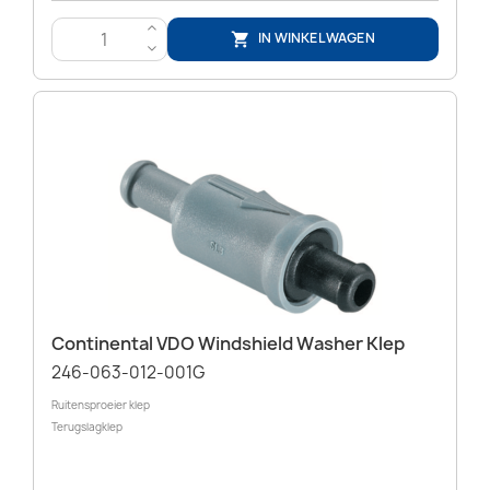
>
IN WINKELWAGEN

<
Continental VDO Windshield Washer Klep
246-063-012-001G
Ruitensproeier klep
Terugslagklep