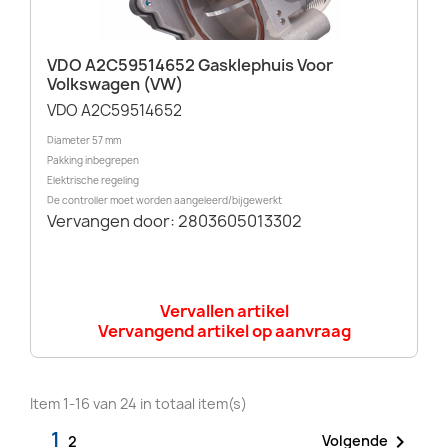
VDO A2C59514652 Gasklephuis Voor
Volkswagen (VW)
VDO A2C59514652
Diameter 57 mm
Pakking inbegrepen
Elektrische regeling
De controller moet worden aangeleerd/bijgewerkt
Vervangen door:
2803605013302
Vervallen artikel
Vervangend artikel op aanvraag
Item 1-16 van 24 in totaal item(s)
1

Volgende
2