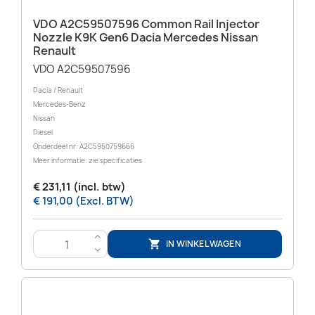
VDO A2C59507596 Common Rail Injector
Nozzle K9K Gen6 Dacia Mercedes Nissan
Renault
VDO A2C59507596
Dacia / Renault
Mercedes-Benz
Nissan
Diesel
Onderdeel nr: A2C5950759666
Meer informatie: zie specificaties
€ 231,11 (incl. btw)
€ 191,00 (Excl. BTW)
>
IN WINKELWAGEN

<