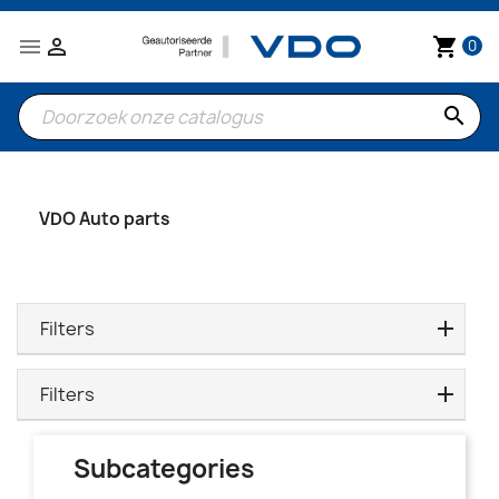


shopping_cart
0
search
VDO Auto parts
Filters
Filters
Subcategories