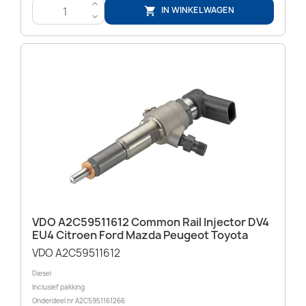
>
IN WINKELWAGEN

<
VDO A2C59511612 Common Rail Injector DV4
EU4 Citroen Ford Mazda Peugeot Toyota
VDO A2C59511612
Diesel
Inclusief pakking
Onderdeel nr A2C5951161266