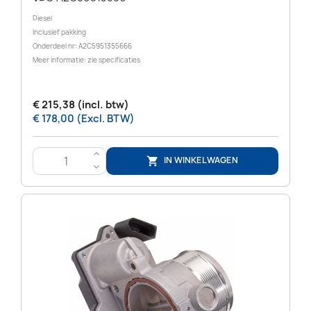
Diesel
Inclusief pakking
Onderdeel nr: A2C5951355666
Meer informatie: zie specificaties
€ 215,38 (incl. btw)
€ 178,00 (Excl. BTW)
>
IN WINKELWAGEN

<