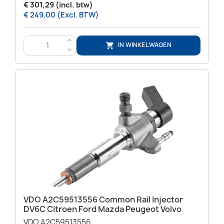
€ 301,29 (incl. btw)
€ 249,00 (Excl. BTW)
>
IN WINKELWAGEN

<
VDO A2C59513556 Common Rail Injector
DV6C Citroen Ford Mazda Peugeot Volvo
VDO A2C59513556