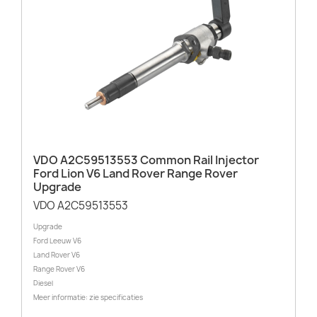
VDO A2C59513553 Common Rail Injector
Ford Lion V6 Land Rover Range Rover
Upgrade
VDO A2C59513553
Upgrade
Ford Leeuw V6
Land Rover V6
Range Rover V6
Diesel
Meer informatie: zie specificaties