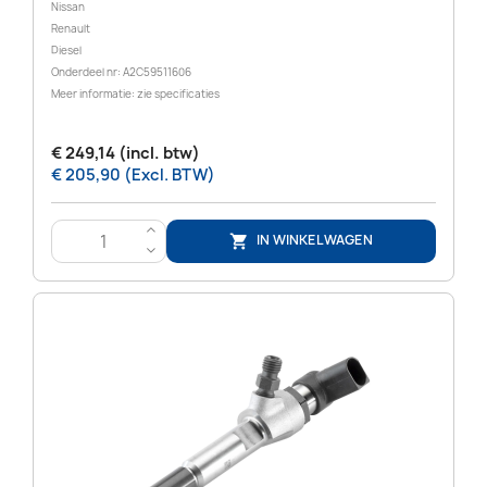
Nissan
Renault
Diesel
Onderdeel nr: A2C59511606
Meer informatie: zie specificaties
€ 249,14 (incl. btw)
€ 205,90 (Excl. BTW)
>
IN WINKELWAGEN

<