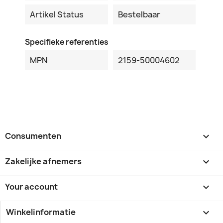
Artikel Status
Bestelbaar
Specifieke referenties
MPN
2159-50004602
Consumenten

Zakelijke afnemers

Your account

Winkelinformatie
keyboard_arrow_down