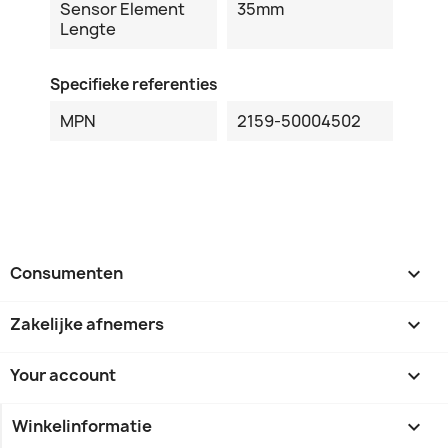
Sensor Element
35mm
Lengte
Specifieke referenties
MPN
2159-50004502
Consumenten

Zakelijke afnemers

Your account

Winkelinformatie
keyboard_arrow_down