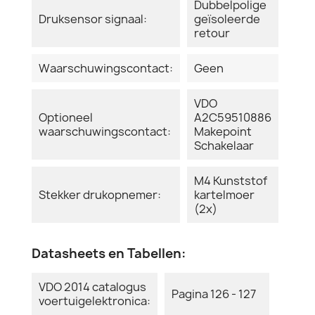
Dubbelpolige
Druksensor signaal:
geïsoleerde
retour
Waarschuwingscontact:
Geen
VDO
Optioneel
A2C59510886
waarschuwingscontact:
Makepoint
Schakelaar
M4 Kunststof
Stekker drukopnemer:
kartelmoer
(2x)
Datasheets en Tabellen:
VDO 2014 catalogus
Pagina 126 - 127
voertuigelektronica: