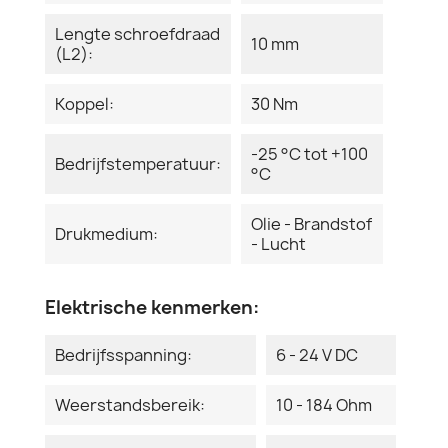
Lengte schroefdraad
10 mm
(L2):
Koppel:
30 Nm
-25 °C tot +100
Bedrijfstemperatuur:
°C
Olie - Brandstof
Drukmedium:
- Lucht
Elektrische kenmerken:
Bedrijfsspanning:
6 - 24 V DC
Weerstandsbereik:
10 - 184 Ohm