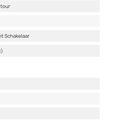
etour
t Schakelaar
x)