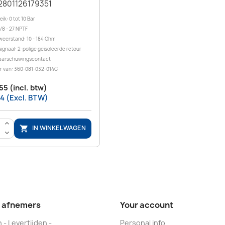
2801126179351
ik: 0 tot 10 Bar
/8 - 27 NPTF
weerstand: 10 - 184 Ohm
ignaal: 2-polige geïsoleerde retour
aarschuwingscontact
r van: 360-081-032-014C
55 (incl. btw)
14 (Excl. BTW)
>
IN WINKELWAGEN

<
e afnemers
Your account
 - Levertijden -
Personal info