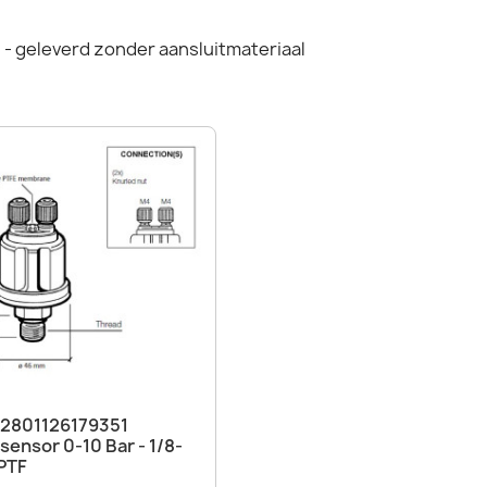
- geleverd zonder aansluitmateriaal
Snel bekijken

2801126179351
sensor 0-10 Bar - 1/8-
PTF