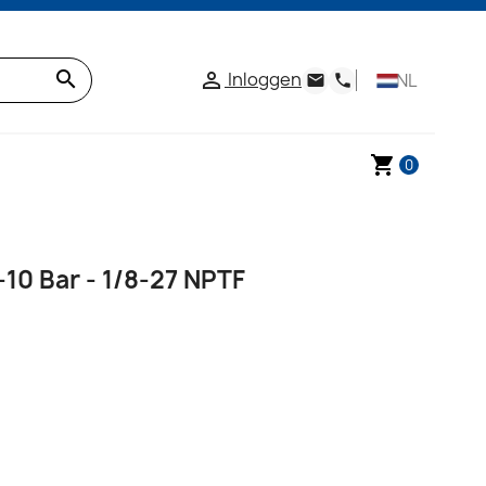
search
Inloggen

NL
email
phone
shopping_cart
0
10 Bar - 1/8-27 NPTF