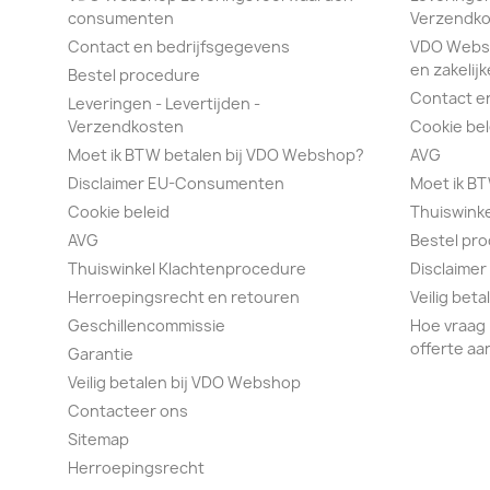
consumenten
Verzendko
Contact en bedrijfsgegevens
VDO Webs
en zakelijk
Bestel procedure
Contact e
Leveringen - Levertijden -
Verzendkosten
Cookie bel
Moet ik BTW betalen bij VDO Webshop?
AVG
Disclaimer EU-Consumenten
Moet ik B
Cookie beleid
Thuiswink
AVG
Bestel pr
Thuiswinkel Klachtenprocedure
Disclaimer
Herroepingsrecht en retouren
Veilig bet
Geschillencommissie
Hoe vraag 
offerte aa
Garantie
Veilig betalen bij VDO Webshop
Contacteer ons
Sitemap
Herroepingsrecht