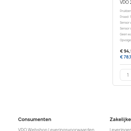
VDO 
Drukbere
Draad: 1
Sensor 
Sensor s
Geen w
Opvolge
€ 94,
€ 78,
Consumenten
Zakelijk
VDO Webshop Leveringsvoorwaarden
Leveringen