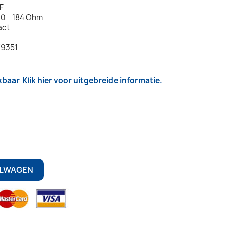
F
0 - 184 Ohm
act
79351
kbaar
Klik hier voor uitgebreide informatie.
ELWAGEN