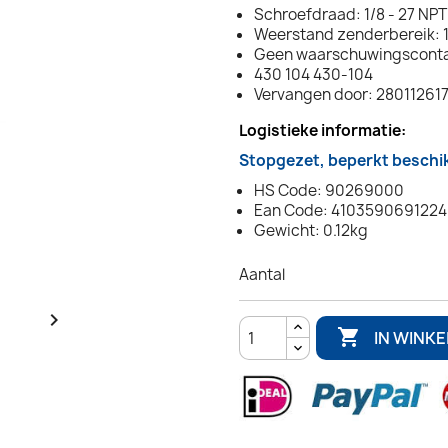
Schroefdraad: 1/8 - 27 NPT
Weerstand zenderbereik: 1
Geen waarschuwingscont
430 104 430-104
Vervangen door: 28011261
Logistieke informatie:
Stopgezet, beperkt beschi
HS Code: 90269000
Ean Code: 4103590691224
Gewicht: 0.12kg
Aantal


IN WINK