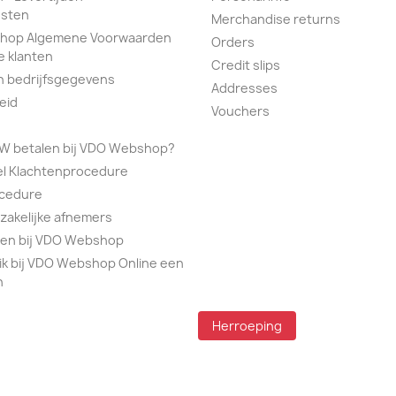
sten
Merchandise returns
hop Algemene Voorwaarden
Orders
e klanten
Credit slips
n bedrijfsgegevens
Addresses
eid
Vouchers
TW betalen bij VDO Webshop?
el Klachtenprocedure
ocedure
 zakelijke afnemers
alen bij VDO Webshop
ik bij VDO Webshop Online een
n
Herroeping