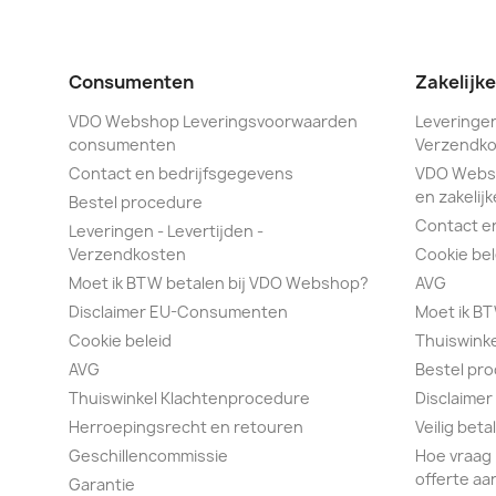
Consumenten
Zakelijk
VDO Webshop Leveringsvoorwaarden
Leveringen
consumenten
Verzendko
Contact en bedrijfsgegevens
VDO Webs
en zakelijk
Bestel procedure
Contact e
Leveringen - Levertijden -
Verzendkosten
Cookie bel
Moet ik BTW betalen bij VDO Webshop?
AVG
Disclaimer EU-Consumenten
Moet ik B
Cookie beleid
Thuiswink
AVG
Bestel pr
Thuiswinkel Klachtenprocedure
Disclaimer
Herroepingsrecht en retouren
Veilig bet
Geschillencommissie
Hoe vraag 
offerte aa
Garantie