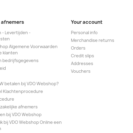
e afnemers
Your account
 - Levertijden -
Personal info
sten
Merchandise returns
hop Algemene Voorwaarden
Orders
e klanten
Credit slips
n bedrijfsgegevens
Addresses
eid
Vouchers
TW betalen bij VDO Webshop?
el Klachtenprocedure
ocedure
 zakelijke afnemers
alen bij VDO Webshop
ik bij VDO Webshop Online een
n