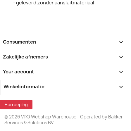
- geleverd zonder aansluitmateriaal
Consumenten

Zakelijke afnemers

Your account

Winkelinformatie
keyboard_arrow_down
Herroeping
© 2026 VDO Webshop Warehouse - Operated by Bakker
Services & Solutions BV