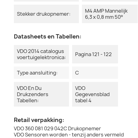
M4 AMP Mannelijk
Stekker drukopnemer:
6,3 x 0,8 mm 50°
Datasheets en Tabellen:
VDO 2014 catalogus
Pagina 121 - 122
voertuigelektronica:
Type aansluiting:
C
VDO En Du
VDO
Drukzenders
Gegevensblad
Tabellen:
tabel 4
Retail verpakking:
VDO 360 081 029 042C Drukopnemer
VDO Sensoren worden - tenzij anders vermeld