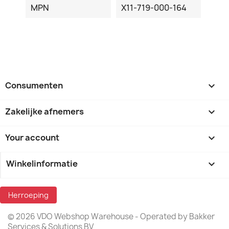
MPN
X11-719-000-164
Consumenten

Zakelijke afnemers

Your account

Winkelinformatie
keyboard_arrow_down
Herroeping
© 2026 VDO Webshop Warehouse - Operated by Bakker
Services & Solutions BV