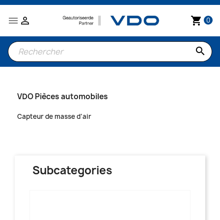


shopping_cart
0
search
VDO Pièces automobiles
Capteur de masse d’air
Subcategories