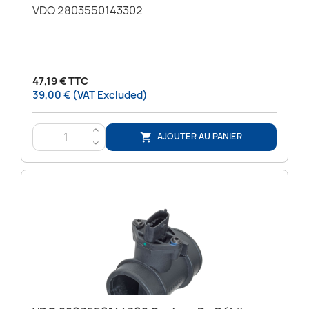
VDO 2803550143302
47,19 € TTC
39,00 € (VAT Excluded)
>
AJOUTER AU PANIER

<