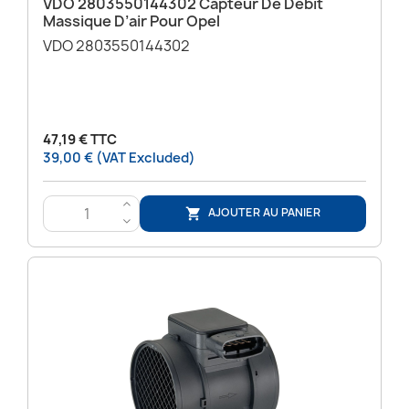
VDO 2803550144302 Capteur De Débit
Massique D’air Pour Opel
VDO 2803550144302
47,19 € TTC
39,00 € (VAT Excluded)
>
AJOUTER AU PANIER

<