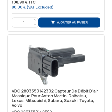
108,90 € TTC
90,00 € (VAT Excluded)
>
AJOUTER AU PANIER

<
VDO 2803550142302 Capteur De Débit D’air
Massique Pour Aston Martin, Daihatsu,
Lexus, Mitsubishi, Subaru, Suzuki, Toyota,
Volvo
VDO 2803550142302