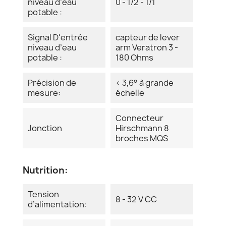
niveau d’eau
0 - 1/2 - 1/1
potable :
Signal D'entrée
capteur de lever
niveau d’eau
arm Veratron 3 -
potable :
180 Ohms
Précision de
< 3,6° à grande
mesure:
échelle
Connecteur
Jonction
Hirschmann 8
broches MQS
Nutrition:
Tension
8 - 32 V CC
d’alimentation: