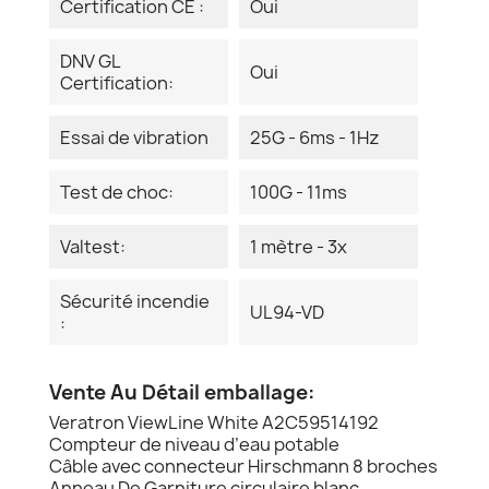
Certification CE :
Oui
DNV GL
Oui
Certification:
Essai de vibration
25G - 6ms - 1Hz
Test de choc:
100G - 11ms
Valtest:
1 mètre - 3x
Sécurité incendie
UL94-VD
:
Vente Au Détail emballage:
Veratron ViewLine White A2C59514192
Compteur de niveau d’eau potable
Câble avec connecteur Hirschmann 8 broches
Anneau De Garniture circulaire blanc