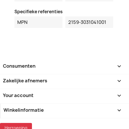
Specifieke referenties
MPN
2159-3031041001
Consumenten

Zakelijke afnemers

Your account

Winkelinformatie
keyboard_arrow_down
Herroeping