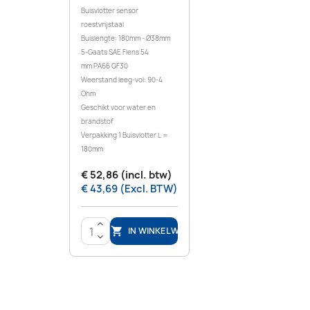
Buisvlotter sensor
roestvrijstaal
Buislengte: 180mm - Ø38mm
5-Gaats SAE Flens 54
mm PA66 GF30
Weerstand leeg-vol: 90-4
Ohm
Geschikt voor water en
brandstof
Verpakking 1 Buisvlotter L =
180mm
€ 52,86 (incl. btw)
€ 43,69 (Excl. BTW)
>
IN WINKELWAGEN

<