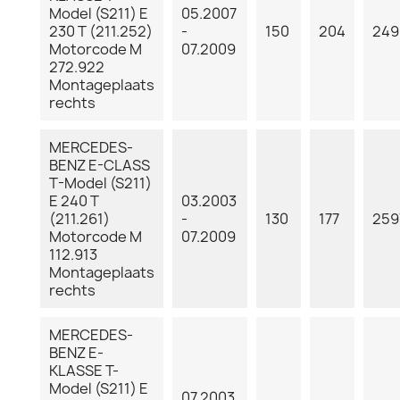
Model (S211) E
05.2007
230 T (211.252)
-
150
204
249
Motorcode M
07.2009
272.922
Montageplaats
rechts
MERCEDES-
BENZ E-CLASS
T-Model (S211)
E 240 T
03.2003
(211.261)
-
130
177
259
Motorcode M
07.2009
112.913
Montageplaats
rechts
MERCEDES-
BENZ E-
KLASSE T-
Model (S211) E
07.2003