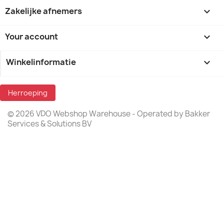
Zakelijke afnemers

Your account

Winkelinformatie
keyboard_arrow_down
Herroeping
© 2026 VDO Webshop Warehouse - Operated by Bakker
Services & Solutions BV