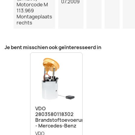
07.2009
Motorcode M
113.969
Montageplaats
rechts
Je bent misschien ook geïnteresseerd in
VDO
2803580118302
Brandstoftoevoerunit
- Mercedes-Benz
VDO