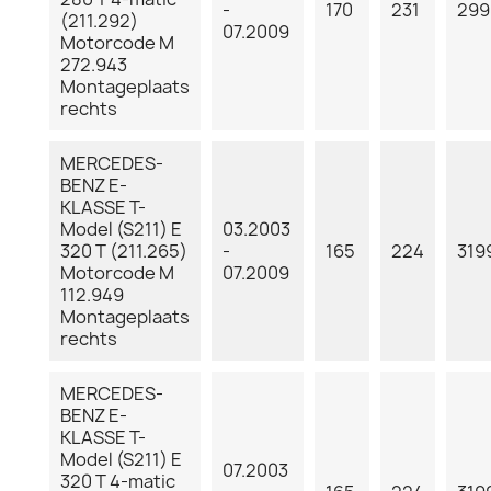
-
170
231
299
(211.292)
07.2009
Motorcode M
272.943
Montageplaats
rechts
MERCEDES-
BENZ E-
KLASSE T-
Model (S211) E
03.2003
320 T (211.265)
-
165
224
319
Motorcode M
07.2009
112.949
Montageplaats
rechts
MERCEDES-
BENZ E-
KLASSE T-
Model (S211) E
07.2003
320 T 4-matic