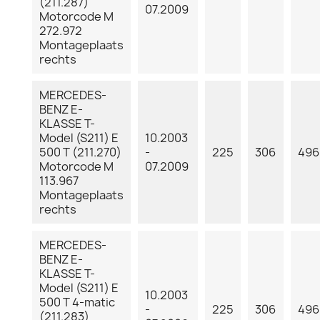
(211.287)
07.2009
Motorcode M
272.972
Montageplaats
rechts
MERCEDES-
BENZ E-
KLASSE T-
Model (S211) E
10.2003
500 T (211.270)
-
225
306
496
Motorcode M
07.2009
113.967
Montageplaats
rechts
MERCEDES-
BENZ E-
KLASSE T-
Model (S211) E
10.2003
500 T 4-matic
-
225
306
496
(211.283)