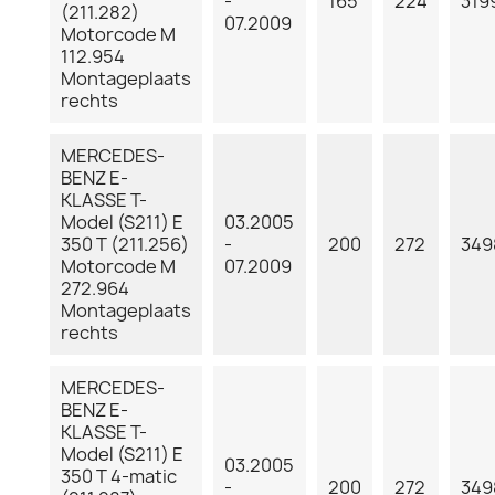
-
165
224
319
(211.282)
07.2009
Motorcode M
112.954
Montageplaats
rechts
MERCEDES-
BENZ E-
KLASSE T-
Model (S211) E
03.2005
350 T (211.256)
-
200
272
349
Motorcode M
07.2009
272.964
Montageplaats
rechts
MERCEDES-
BENZ E-
KLASSE T-
Model (S211) E
03.2005
350 T 4-matic
-
200
272
349