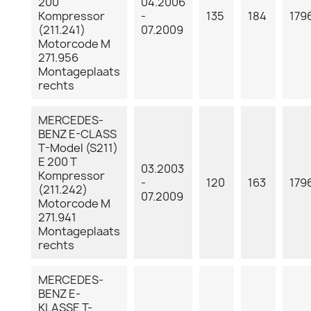
200
04.2006
Kompressor
-
135
184
179
(211.241)
07.2009
Motorcode M
271.956
Montageplaats
rechts
MERCEDES-
BENZ E-CLASS
T-Model (S211)
E 200 T
03.2003
Kompressor
-
120
163
179
(211.242)
07.2009
Motorcode M
271.941
Montageplaats
rechts
MERCEDES-
BENZ E-
KLASSE T-