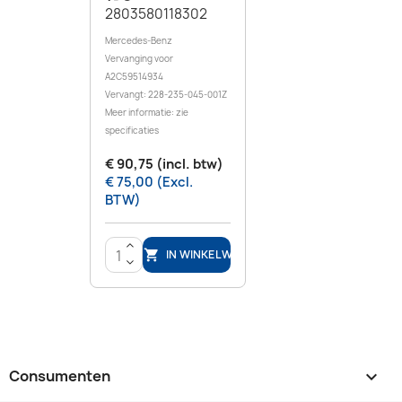
2803580118302
Mercedes-Benz
Vervanging voor
A2C59514934
Vervangt: 228-235-045-001Z
Meer informatie: zie
specificaties
€ 90,75 (incl. btw)
€ 75,00 (Excl.
BTW)
>
IN WINKELWAGEN

<
Consumenten
