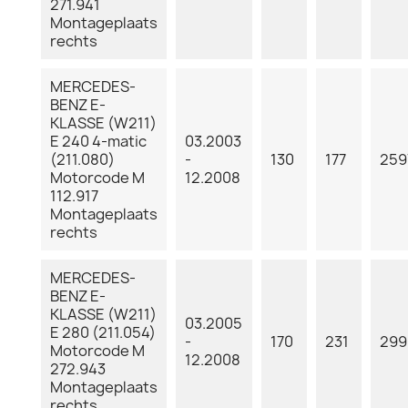
271.941
Montageplaats
rechts
MERCEDES-
BENZ E-
KLASSE (W211)
E 240 4-matic
03.2003
(211.080)
-
130
177
259
Motorcode M
12.2008
112.917
Montageplaats
rechts
MERCEDES-
BENZ E-
KLASSE (W211)
03.2005
E 280 (211.054)
-
170
231
299
Motorcode M
12.2008
272.943
Montageplaats
rechts