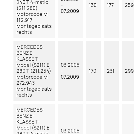
240 T 4-matic
-
130
177
259
(211.280)
07.2009
Motorcode M
112.917
Montageplaats
rechts
MERCEDES-
BENZ E-
KLASSE T-
Model (S211) E
03.2005
280 T (211.254)
-
170
231
299
Motorcode M
07.2009
272.943
Montageplaats
rechts
MERCEDES-
BENZ E-
KLASSE T-
Model (S211) E
03.2005
280 T 4-matic