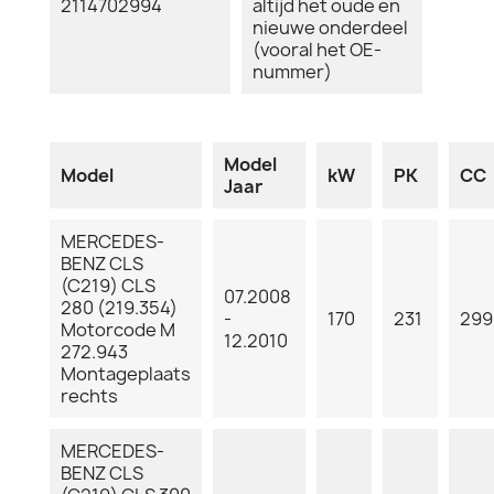
2114702994
altijd het oude en
nieuwe onderdeel
(vooral het OE-
nummer)
Model
Model
kW
PK
CC
Jaar
MERCEDES-
BENZ CLS
(C219) CLS
07.2008
280 (219.354)
-
170
231
299
Motorcode M
12.2010
272.943
Montageplaats
rechts
MERCEDES-
BENZ CLS