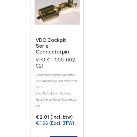
VDO Cockpit
Serie
Connectorpin
VDO X11-000-002-
021
Losse stekkerpen AMP male
Vervaardiging Hirschmann of
Tyco
Voor 0,25-1,5 mm2 draad
Retail verpakking 1 Connector
pin
€ 2,01 (incl. btw)
€ 1,66 (Excl. BTW)