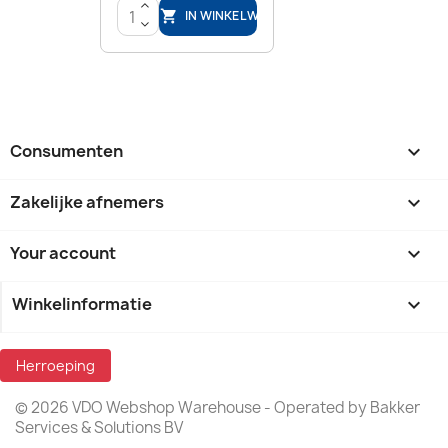
>
IN WINKELWAGEN

<
Consumenten

Zakelijke afnemers

Your account

Winkelinformatie
keyboard_arrow_down
Herroeping
© 2026 VDO Webshop Warehouse - Operated by Bakker
Services & Solutions BV